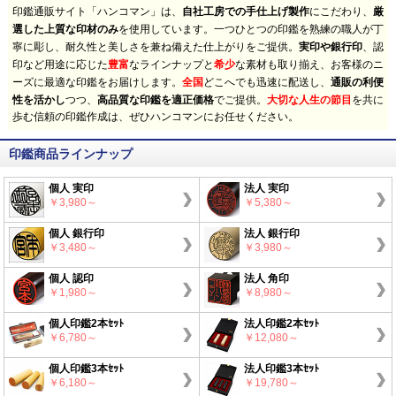
印鑑通販サイト「ハンコマン」は、
自社工房での手仕上げ製作
にこだわり、
厳
選した上質な印材のみ
を使用しています。一つひとつの印鑑を熟練の職人が丁
寧に彫し、耐久性と美しさを兼ね備えた仕上がりをご提供。
実印や銀行印
、認
印など用途に応じた
豊富
なラインナップと
希少
な素材も取り揃え、お客様のニ
ーズに最適な印鑑をお届けします。
全国
どこへでも迅速に配送し、
通販の利便
性を活かし
つつ、
高品質な印鑑を適正価格
でご提供。
大切な人生の節目
を共に
歩む信頼の印鑑作成は、ぜひハンコマンにお任せください。
印鑑商品ラインナップ
個人 実印
法人 実印
￥3,980～
￥5,380～
個人 銀行印
法人 銀行印
￥3,480～
￥3,980～
個人 認印
法人 角印
￥1,980～
￥8,980～
個人印鑑2本ｾｯﾄ
法人印鑑2本ｾｯﾄ
￥6,780～
￥12,080～
個人印鑑3本ｾｯﾄ
法人印鑑3本ｾｯﾄ
￥6,180～
￥19,780～