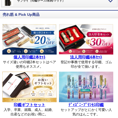
サプライ（印鑑ケース/朱肉/マット）
売れ筋 & Pick Up商品
個人用印鑑2本ｾｯﾄ
法人用印鑑4本ｾｯﾄ
サイズ違いの印鑑2本セットはペア
登記や事務で使用する印鑑、ゴム
使用もオススメ。
印が全て揃います。
印鑑ギフトセット
ﾃﾞｨｽﾞﾆｰﾌﾟﾘﾝｾｽ印鑑
入学、卒業、就職、成人、結婚、
セットアップがとにかく可愛い人
出産などのお祝い用に。
気のはんこです。