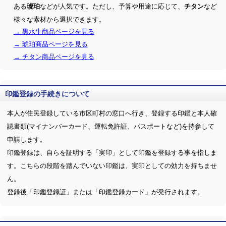
ある
などが人気です。ただし、予算や用途に応じて、
など
琥珀
チタン
様々な素材から選択できます。
→ 黒水牛商品ページを見る
→ 琥珀商品ページを見る
→ チタン商品ページを見る
印鑑登録の手続きについて
本人が住民登録している市区町村の窓口へ行き、登録する印鑑と本人確
認書類(マイナンバーカード、運転免許証、パスポートなど)を持参して
申請します。
印鑑登録は、自らを証明する「実印」として印鑑を登録する事を指しま
す。こちらの段階を踏んでいない印鑑は、実印としての効力を持ちませ
ん。
登録後「印鑑登録証」または「印鑑登録カード」が発行されます。