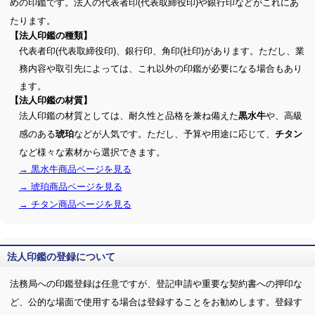
めの印鑑です。法人の代表者印(代表取締役印)や銀行印などがこれにあ
たります。
【法人印鑑の種類】
代表者印(代表取締役印)、銀行印、角印(社印)があります。ただし、業
務内容や取引先によっては、これ以外の印鑑が必要になる場合もあり
ます。
【法人印鑑の材質】
法人印鑑の材質としては、耐久性と品格を兼ね備えた
や、高級
黒水牛
感のある
などが人気です。ただし、予算や用途に応じて、
琥珀
チタン
など様々な素材から選択できます。
→ 黒水牛商品ページを見る
→ 琥珀商品ページを見る
→ チタン商品ページを見る
法人印鑑の登録について
法務局への印鑑登録は任意ですが、登記申請や重要な契約書への押印な
ど、公的な場面で使用する場合は登録することをお勧めします。登録す