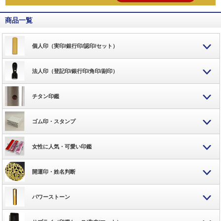
商品一覧
個人印（実印/銀行印/認印/セット）
法人印（登記印/銀行印/角印/副印）
チタン印鑑
ゴム印・スタンプ
女性に人気・可愛い印鑑
開運印・姓名判断
パワーストーン