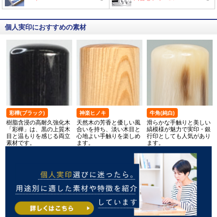
個人実印におすすめの素材
彩樺(ブラック)
神楽ヒノキ
牛角(純白)
樹脂含浸の高耐久強化木
天然木の芳香と優しい風
滑らかな手触りと美しい
「彩樺」は、黒の上質木
合いを持ち、淡い木目と
縞模様が魅力で実印・銀
目と温もりを感じる両立
心地よい手触りを楽しめ
行印としても人気があり
素材です。
ます。
ます。