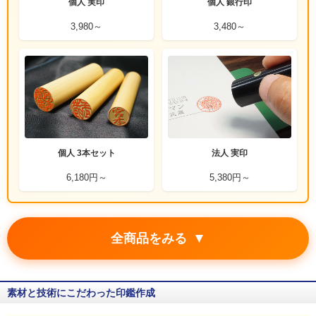
個人 実印
個人 銀行印
3,980～
3,480～
個人 3本セット
法人 実印
6,180円～
5,380円～
▼
全商品をみる
素材と技術にこだわった印鑑作成