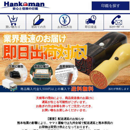
印鑑を探す
買い物カゴ
初めての方
お支払方法
即日発送
ｶｽﾀﾏｰｻﾎﾟｰﾄ
天候等の理由により、商品発送後のお届けに
遅延が生じる可能性がございます。
お急ぎの方は余裕を持ってご注文いただき、
お買い物をお楽しみくださいませ。
【重要】配送遅延のお知らせ
熊本地震の影響により、ヤマト運輸では九州全域で配送遅延と熊本県宛の
お荷物は荷受け停止となっております。