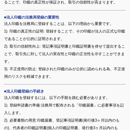
ることで、印鑑の真正性が保証され、取引の信頼性が高まります。
法人印鑑の法務局登録の重要性
法人印鑑を法務局に登録することは、以下の理由から重要です。
1). 印鑑の真正性の証明: 登録することで、その印鑑が法人の正式な印鑑
であることが公的に証明されます。
2). 取引の信頼性向上: 登記事項証明書と印鑑証明書を併せて提出するこ
とで、取引先に対して法人の実在性と印鑑の正当性を示すことができま
す。
3). 不正使用の防止: 登録された印鑑のみが公的に認められる為、不正使
用のリスクを軽減できます。
法人印鑑登録の手続き
法人印鑑を登録するには、以下の手順を踏む必要があります。
1). 登録申請書の準備:法務局で配布される「印鑑届書」に必要事項を記
入します。
2). 必要書類の用意:印鑑届書、登記事項証明書(発行後3ヶ月以内のも
の)、代表者の印鑑証明書(個人の印鑑証明書、発行後3ヶ月以内のも