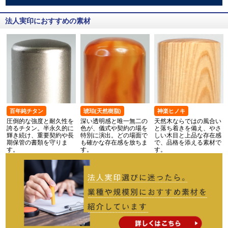
法人実印におすすめの素材
百年純チタン
琥珀(天然樹脂)
神楽ヒノキ
圧倒的な強度と耐久性を
深い透明感と唯一無二の
天然木ならではの風合い
誇るチタン。半永久的に
色が、儀式や契約の場を
と落ち着きを備え、やさ
輝き続け、重要契約や長
特別に演出。どの場面で
しい木目と上品な存在感
期保管の書類を守りま
も確かな存在感を放ちま
で、品格を添える素材で
す。
す。
す。