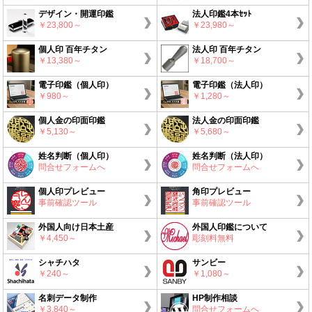
デザイン・開運印鑑
法人印鑑4本ｾｯﾄ
￥23,800～
￥23,980～
個人印 百年チタン
法人印 百年チタン
￥13,380～
￥18,700～
電子印鑑（個人印）
電子印鑑（法人印）
￥980～
￥1,280～
個人金の印面印鑑
法人金の印面印鑑
￥5,130～
￥5,680～
姓名判断（個人印）
姓名判断（法人印）
問合せフォームへ
問合せフォームへ
個人印プレビュー
角印プレビュー
事前確認ツール
事前確認ツール
外国人向け日本土産
外国人印鑑について
￥4,450～
彫刻料無料
シャチハタ
サンビー
￥240～
￥1,080～
名刺データ制作
HP制作相談
￥3,840～
問合せフォームへ