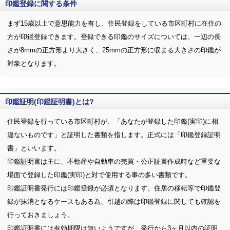
印鑑登録に関する条件
まず15歳以上で意思能力を有し、住民登録をしている市区町村に在住の
方が印鑑登録できます。登録できる印鑑のサイズについては、一辺の長
さが8mmの正方形より大きく、25mmの正方形に収まる大きさの印鑑が
対象となります。
印鑑証明(印鑑証明書)とは?
住民登録を行っている市区町村が、「あなたが登録した印鑑(実印)に相
違ないものです」と証明した書類を指します。正式には「印鑑登録証明
書」といいます。
印鑑証明書は主に、不動産や自動車の売買・公正証書作成時など重要な
場面で登録した印鑑(実印)と対で使用する事の多い書類です。
印鑑証明書発行には印鑑登録が必須となります。住居の移転等で印鑑登
録が抹消となるケースもある為、引越の際は印鑑登録に関しても確認を
行っておきましょう。
印鑑証明書には有効期限は無いようですが、発行から3ヶ月以内の証明