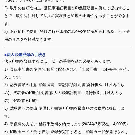
であることが公的に証明されます。
2). 取引の信頼性向上: 登記事項証明書と印鑑証明書を併せて提出するこ
とで、取引先に対して法人の実在性と印鑑の正当性を示すことができま
す。
3). 不正使用の防止: 登録された印鑑のみが公的に認められる為、不正使
用のリスクを軽減できます。
法人印鑑登録の手続き
法人印鑑を登録するには、以下の手順を踏む必要があります。
1). 登録申請書の準備:法務局で配布される「印鑑届書」に必要事項を記
入します。
2). 必要書類の用意:印鑑届書、登記事項証明書(発行後3ヶ月以内のも
の)、代表者の印鑑証明書(個人の印鑑証明書、発行後3ヶ月以内のも
の)、登録する印鑑
3). 法務局への提出:準備した書類と印鑑を最寄りの法務局に提出しま
す。
4). 手数料の支払い:登録手数料を納付します(2024年7月現在、4,000円)
5). 印鑑カードの受け取り:登録が完了すると、印鑑カードが発行されま