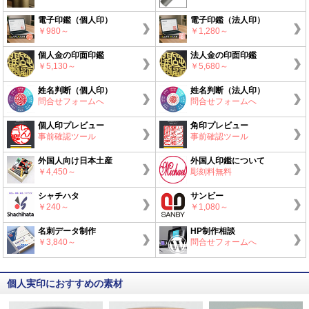
電子印鑑（個人印）
電子印鑑（法人印）
￥980～
￥1,280～
個人金の印面印鑑
法人金の印面印鑑
￥5,130～
￥5,680～
姓名判断（個人印）
姓名判断（法人印）
問合せフォームへ
問合せフォームへ
個人印プレビュー
角印プレビュー
事前確認ツール
事前確認ツール
外国人向け日本土産
外国人印鑑について
￥4,450～
彫刻料無料
シャチハタ
サンビー
￥240～
￥1,080～
名刺データ制作
HP制作相談
￥3,840～
問合せフォームへ
個人実印におすすめの素材