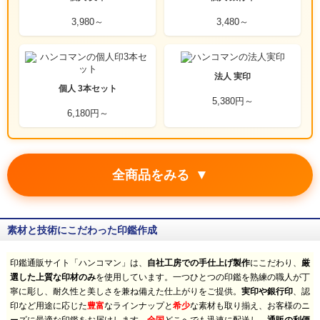
3,980～
3,480～
法人 実印
個人 3本セット
5,380円～
6,180円～
▼
全商品をみる
素材と技術にこだわった印鑑作成
印鑑通販サイト「ハンコマン」は、
自社工房での手仕上げ製作
にこだわり、
厳
選した上質な印材のみ
を使用しています。一つひとつの印鑑を熟練の職人が丁
寧に彫し、耐久性と美しさを兼ね備えた仕上がりをご提供。
実印や銀行印
、認
印など用途に応じた
豊富
なラインナップと
希少
な素材も取り揃え、お客様のニ
全国
通販の利便