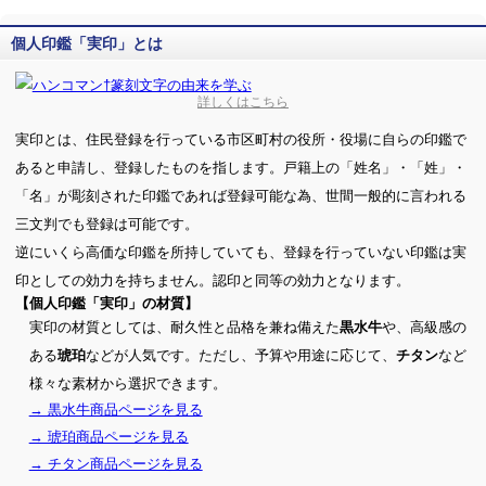
個人印鑑「実印」とは
詳しくはこちら
実印とは、住民登録を行っている市区町村の役所・役場に自らの印鑑で
あると申請し、登録したものを指します。戸籍上の「姓名」・「姓」・
「名」が彫刻された印鑑であれば登録可能な為、世間一般的に言われる
三文判でも登録は可能です。
逆にいくら高価な印鑑を所持していても、登録を行っていない印鑑は実
印としての効力を持ちません。認印と同等の効力となります。
【個人印鑑「実印」の材質】
実印の材質としては、耐久性と品格を兼ね備えた
や、高級感の
黒水牛
ある
などが人気です。ただし、予算や用途に応じて、
など
琥珀
チタン
様々な素材から選択できます。
→ 黒水牛商品ページを見る
→ 琥珀商品ページを見る
→ チタン商品ページを見る