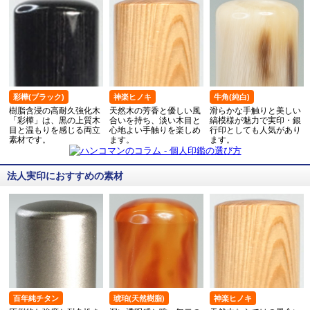
彩樺(ブラック)
神楽ヒノキ
牛角(純白)
樹脂含浸の高耐久強化木
天然木の芳香と優しい風
滑らかな手触りと美しい
「彩樺」は、黒の上質木
合いを持ち、淡い木目と
縞模様が魅力で実印・銀
目と温もりを感じる両立
心地よい手触りを楽しめ
行印としても人気があり
素材です。
ます。
ます。
法人実印におすすめの素材
百年純チタン
琥珀(天然樹脂)
神楽ヒノキ