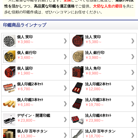
ーズに最適な印鑑をお届けします。
どこへでも迅速に配送し、
性を活かし
つつ、
高品質な印鑑を適正価格
でご提供。
大切な人生の節目
を共に
歩む信頼の印鑑作成は、ぜひハンコマンにお任せください。
印鑑商品ラインナップ
個人 実印
法人 実印
￥3,980～
￥5,380～
個人 銀行印
法人 銀行印
￥3,480～
￥3,980～
個人 認印
法人 角印
￥1,980～
￥8,980～
個人印鑑2本ｾｯﾄ
法人印鑑2本ｾｯﾄ
￥6,780～
￥12,080～
個人印鑑3本ｾｯﾄ
法人印鑑3本ｾｯﾄ
￥6,180～
￥19,780～
デザイン・開運印鑑
法人印鑑4本ｾｯﾄ
￥23,800～
￥23,980～
個人印 百年チタン
法人印 百年チタン
￥13,380～
￥18,700～