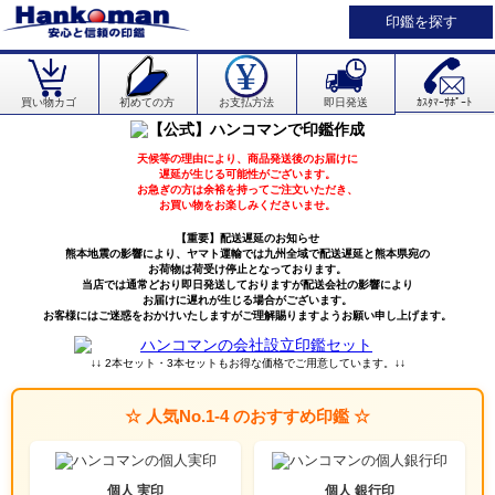
印鑑を探す
買い物カゴ
初めての方
お支払方法
即日発送
ｶｽﾀﾏｰｻﾎﾟｰﾄ
天候等の理由により、商品発送後のお届けに
遅延が生じる可能性がございます。
お急ぎの方は余裕を持ってご注文いただき、
お買い物をお楽しみくださいませ。
【重要】配送遅延のお知らせ
熊本地震の影響により、ヤマト運輸では九州全域で配送遅延と熊本県宛の
お荷物は荷受け停止となっております。
当店では通常どおり即日発送しておりますが配送会社の影響により
お届けに遅れが生じる場合がございます。
お客様にはご迷惑をおかけいたしますがご理解賜りますようお願い申し上げます。
↓↓ 2本セット・3本セットもお得な価格でご用意しています。↓↓
☆ 人気No.1-4 のおすすめ印鑑 ☆
個人 実印
個人 銀行印