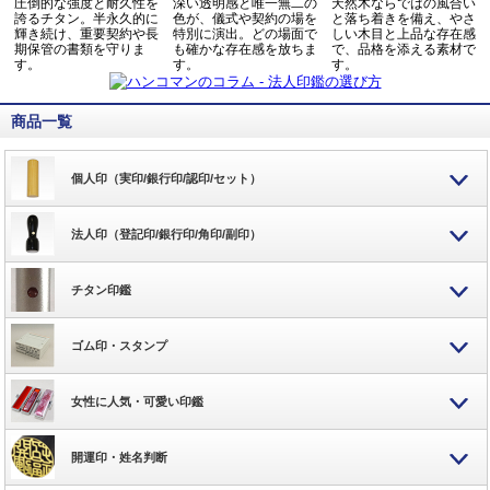
圧倒的な強度と耐久性を
深い透明感と唯一無二の
天然木ならではの風合い
誇るチタン。半永久的に
色が、儀式や契約の場を
と落ち着きを備え、やさ
輝き続け、重要契約や長
特別に演出。どの場面で
しい木目と上品な存在感
期保管の書類を守りま
も確かな存在感を放ちま
で、品格を添える素材で
す。
す。
す。
商品一覧
個人印（実印/銀行印/認印/セット）
法人印（登記印/銀行印/角印/副印）
チタン印鑑
ゴム印・スタンプ
女性に人気・可愛い印鑑
開運印・姓名判断