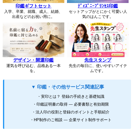
印鑑ギフトセット
ﾃﾞｨｽﾞﾆｰﾌﾟﾘﾝｾｽ印鑑
入学、卒業、就職、成人、結婚、
セットアップがとにかく可愛い人
出産などのお祝い用に。
気のはんこです。
デザイン・開運印鑑
先生スタンプ
運気を呼び込む、品格ある一本
先生の毎日に、使いやすいアイテ
を。
ムです。
▼ 印鑑・その他サービス関連記事
・実印とは？ 登録の手続きと基礎知識
・印鑑証明書の取得 ― 必要書類と有効期限
・法人印の役割と登録のポイントと手順紹介
・HP制作のご相談 ― 企業サイト制作サポート