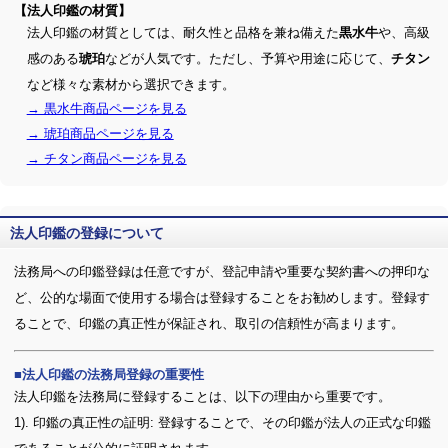
【法人印鑑の材質】
法人印鑑の材質としては、耐久性と品格を兼ね備えた
や、高級
黒水牛
感のある
などが人気です。ただし、予算や用途に応じて、
琥珀
チタン
など様々な素材から選択できます。
→ 黒水牛商品ページを見る
→ 琥珀商品ページを見る
→ チタン商品ページを見る
法人印鑑の登録について
法務局への印鑑登録は任意ですが、登記申請や重要な契約書への押印な
ど、公的な場面で使用する場合は登録することをお勧めします。登録す
ることで、印鑑の真正性が保証され、取引の信頼性が高まります。
法人印鑑の法務局登録の重要性
法人印鑑を法務局に登録することは、以下の理由から重要です。
1). 印鑑の真正性の証明: 登録することで、その印鑑が法人の正式な印鑑