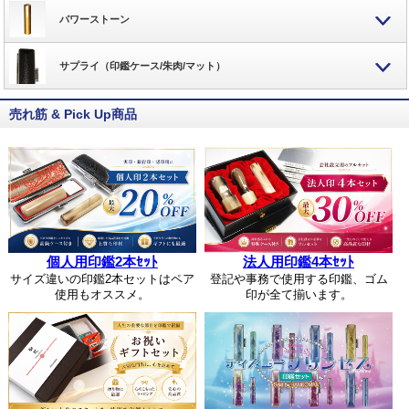
パワーストーン
サプライ（印鑑ケース/朱肉/マット）
売れ筋 & Pick Up商品
個人用印鑑2本ｾｯﾄ
法人用印鑑4本ｾｯﾄ
サイズ違いの印鑑2本セットはペア
登記や事務で使用する印鑑、ゴム
使用もオススメ。
印が全て揃います。