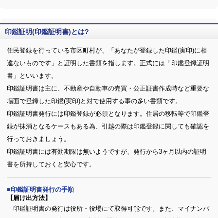
印鑑証明(印鑑証明書)とは?
住民登録を行っている市区町村が、「あなたが登録した印鑑(実印)に相
違ないものです」と証明した書類を指します。正式には「印鑑登録証明
書」といいます。
印鑑証明書は主に、不動産や自動車の売買・公正証書作成時など重要な
場面で登録した印鑑(実印)と対で使用する事の多い書類です。
印鑑証明書発行には印鑑登録が必須となります。住居の移転等で印鑑登
録が抹消となるケースもある為、引越の際は印鑑登録に関しても確認を
行っておきましょう。
印鑑証明書には有効期限は無いようですが、発行から3ヶ月以内の証明
書を所持しておくと安心です。
印鑑証明書発行の手順
【届け出方法】
印鑑証明書の発行は役所・役場にて取得可能です。また、マイナンバ