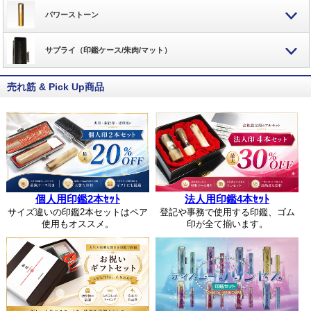
パワーストーン
サプライ（印鑑ケース/朱肉/マット）
売れ筋 & Pick Up商品
個人用印鑑2本ｾｯﾄ
法人用印鑑4本ｾｯﾄ
サイズ違いの印鑑2本セットはペア
登記や事務で使用する印鑑、ゴム
使用もオススメ。
印が全て揃います。