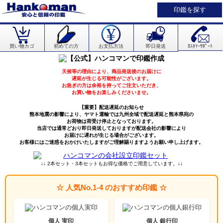
印鑑を探す
買い物カゴ
初めての方
お支払方法
即日発送
ｶｽﾀﾏｰｻﾎﾟｰﾄ
天候等の理由により、商品発送後のお届けに
遅延が生じる可能性がございます。
お急ぎの方は余裕を持ってご注文いただき、
お買い物をお楽しみくださいませ。
【重要】配送遅延のお知らせ
熊本地震の影響により、ヤマト運輸では九州全域で配送遅延と熊本県宛の
お荷物は荷受け停止となっております。
当店では通常どおり即日発送しておりますが配送会社の影響により
お届けに遅れが生じる場合がございます。
お客様にはご迷惑をおかけいたしますがご理解賜りますようお願い申し上げます。
↓↓ 2本セット・3本セットもお得な価格でご用意しています。↓↓
☆ 人気No.1-4 のおすすめ印鑑 ☆
個人 実印
個人 銀行印