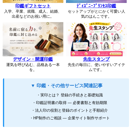
印鑑ギフトセット
ﾃﾞｨｽﾞﾆｰﾌﾟﾘﾝｾｽ印鑑
入学、卒業、就職、成人、結婚、
セットアップがとにかく可愛い人
出産などのお祝い用に。
気のはんこです。
デザイン・開運印鑑
先生スタンプ
運気を呼び込む、品格ある一本
先生の毎日に、使いやすいアイテ
を。
ムです。
▼ 印鑑・その他サービス関連記事
・実印とは？ 登録の手続きと基礎知識
・印鑑証明書の取得 ― 必要書類と有効期限
・法人印の役割と登録のポイントと手順紹介
・HP制作のご相談 ― 企業サイト制作サポート