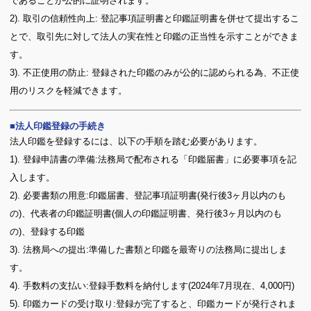
であることが公的に証明されます。
2). 取引の信頼性向上: 登記事項証明書と印鑑証明書を併せて提出するこ
とで、取引先に対して法人の実在性と印鑑の正当性を示すことができま
す。
3). 不正使用の防止: 登録された印鑑のみが公的に認められる為、不正使
用のリスクを軽減できます。
法人印鑑登録の手続き
法人印鑑を登録するには、以下の手順を踏む必要があります。
1). 登録申請書の準備:法務局で配布される「印鑑届書」に必要事項を記
入します。
2). 必要書類の用意:印鑑届書、登記事項証明書(発行後3ヶ月以内のも
の)、代表者の印鑑証明書(個人の印鑑証明書、発行後3ヶ月以内のも
の)、登録する印鑑
3). 法務局への提出:準備した書類と印鑑を最寄りの法務局に提出しま
す。
4). 手数料の支払い:登録手数料を納付します(2024年7月現在、4,000円)
5). 印鑑カードの受け取り:登録が完了すると、印鑑カードが発行されま