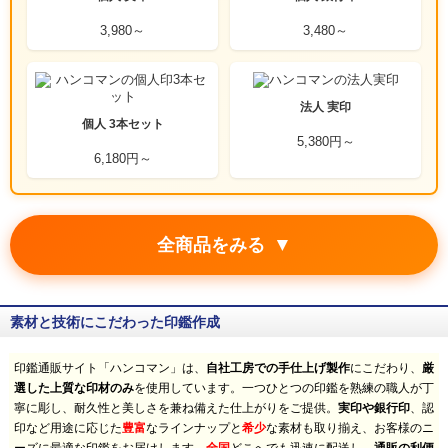
3,980～
3,480～
法人 実印
個人 3本セット
5,380円～
6,180円～
▼
全商品をみる
素材と技術にこだわった印鑑作成
印鑑通販サイト「ハンコマン」は、
自社工房での手仕上げ製作
にこだわり、
厳
選した上質な印材のみ
を使用しています。一つひとつの印鑑を熟練の職人が丁
寧に彫し、耐久性と美しさを兼ね備えた仕上がりをご提供。
実印や銀行印
、認
印など用途に応じた
豊富
なラインナップと
希少
な素材も取り揃え、お客様のニ
全国
通販の利便