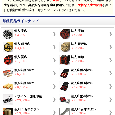
ーズに最適な印鑑をお届けします。
どこへでも迅速に配送し、
性を活かし
つつ、
高品質な印鑑を適正価格
でご提供。
大切な人生の節目
を共に
歩む信頼の印鑑作成は、ぜひハンコマンにお任せください。
印鑑商品ラインナップ
個人 実印
法人 実印
￥3,980～
￥5,380～
個人 銀行印
法人 銀行印
￥3,480～
￥3,980～
個人 認印
法人 角印
￥1,980～
￥8,980～
個人印鑑2本ｾｯﾄ
法人印鑑2本ｾｯﾄ
￥6,780～
￥12,080～
個人印鑑3本ｾｯﾄ
法人印鑑3本ｾｯﾄ
￥6,180～
￥19,780～
デザイン・開運印鑑
法人印鑑4本ｾｯﾄ
￥23,800～
￥23,980～
個人印 百年チタン
法人印 百年チタン
￥13,380～
￥18,700～