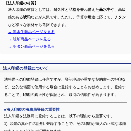
【法人印鑑の材質】
法人印鑑の材質としては、耐久性と品格を兼ね備えた
や、高級
黒水牛
感のある
などが人気です。ただし、予算や用途に応じて、
琥珀
チタン
など様々な素材から選択できます。
→ 黒水牛商品ページを見る
→ 琥珀商品ページを見る
→ チタン商品ページを見る
法人印鑑の登録について
法務局への印鑑登録は任意ですが、登記申請や重要な契約書への押印な
ど、公的な場面で使用する場合は登録することをお勧めします。登録す
ることで、印鑑の真正性が保証され、取引の信頼性が高まります。
法人印鑑の法務局登録の重要性
法人印鑑を法務局に登録することは、以下の理由から重要です。
1). 印鑑の真正性の証明: 登録することで、その印鑑が法人の正式な印鑑