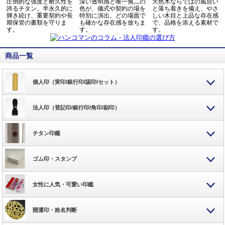
圧倒的な強度と耐久性を
深い透明感と唯一無二の
天然木ならではの風合い
誇るチタン。半永久的に
色が、儀式や契約の場を
と落ち着きを備え、やさ
輝き続け、重要契約や長
特別に演出。どの場面で
しい木目と上品な存在感
期保管の書類を守りま
も確かな存在感を放ちま
で、品格を添える素材で
す。
す。
す。
商品一覧
個人印（実印/銀行印/認印/セット）
法人印（登記印/銀行印/角印/副印）
チタン印鑑
ゴム印・スタンプ
女性に人気・可愛い印鑑
開運印・姓名判断