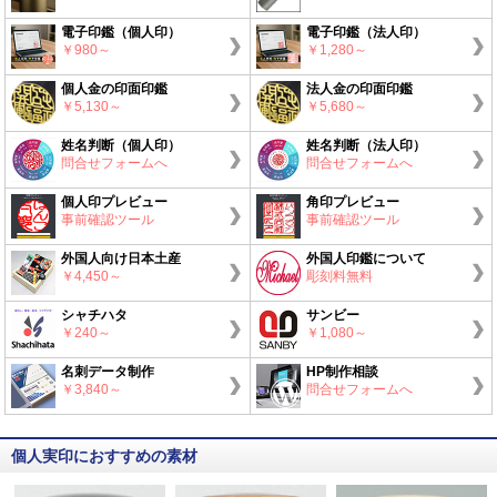
電子印鑑（個人印）
電子印鑑（法人印）
￥980～
￥1,280～
個人金の印面印鑑
法人金の印面印鑑
￥5,130～
￥5,680～
姓名判断（個人印）
姓名判断（法人印）
問合せフォームへ
問合せフォームへ
個人印プレビュー
角印プレビュー
事前確認ツール
事前確認ツール
外国人向け日本土産
外国人印鑑について
￥4,450～
彫刻料無料
シャチハタ
サンビー
￥240～
￥1,080～
名刺データ制作
HP制作相談
￥3,840～
問合せフォームへ
個人実印におすすめの素材