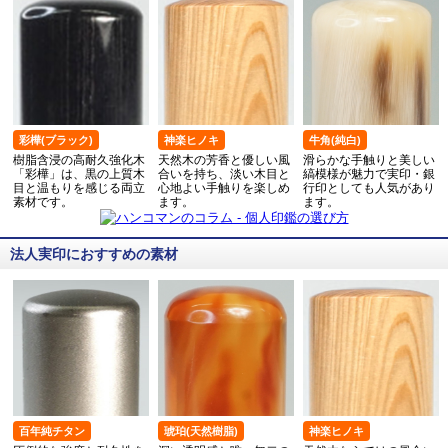
彩樺(ブラック)
神楽ヒノキ
牛角(純白)
樹脂含浸の高耐久強化木
天然木の芳香と優しい風
滑らかな手触りと美しい
「彩樺」は、黒の上質木
合いを持ち、淡い木目と
縞模様が魅力で実印・銀
目と温もりを感じる両立
心地よい手触りを楽しめ
行印としても人気があり
素材です。
ます。
ます。
法人実印におすすめの素材
百年純チタン
琥珀(天然樹脂)
神楽ヒノキ