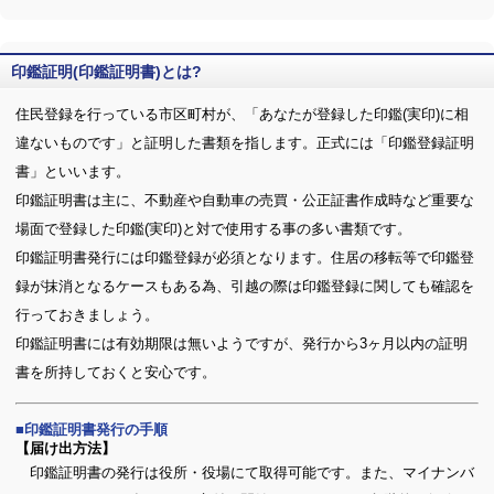
印鑑証明(印鑑証明書)とは?
住民登録を行っている市区町村が、「あなたが登録した印鑑(実印)に相
違ないものです」と証明した書類を指します。正式には「印鑑登録証明
書」といいます。
印鑑証明書は主に、不動産や自動車の売買・公正証書作成時など重要な
場面で登録した印鑑(実印)と対で使用する事の多い書類です。
印鑑証明書発行には印鑑登録が必須となります。住居の移転等で印鑑登
録が抹消となるケースもある為、引越の際は印鑑登録に関しても確認を
行っておきましょう。
印鑑証明書には有効期限は無いようですが、発行から3ヶ月以内の証明
書を所持しておくと安心です。
印鑑証明書発行の手順
【届け出方法】
印鑑証明書の発行は役所・役場にて取得可能です。また、マイナンバ