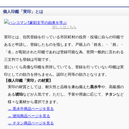
個人印鑑「実印」とは
詳しくはこちら
実印とは、住民登録を行っている市区町村の役所・役場に自らの印鑑で
あると申請し、登録したものを指します。戸籍上の「姓名」・「姓」・
「名」が彫刻された印鑑であれば登録可能な為、世間一般的に言われる
三文判でも登録は可能です。
逆にいくら高価な印鑑を所持していても、登録を行っていない印鑑は実
印としての効力を持ちません。認印と同等の効力となります。
【個人印鑑「実印」の材質】
実印の材質としては、耐久性と品格を兼ね備えた
や、高級感の
黒水牛
ある
などが人気です。ただし、予算や用途に応じて、
など
琥珀
チタン
様々な素材から選択できます。
→ 黒水牛商品ページを見る
→ 琥珀商品ページを見る
→ チタン商品ページを見る