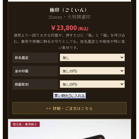
極印（ごくいん）
21mm・大判開運印
￥23,800
(税込)
通常より一回り大きな印面が、押すたびに「格」と「福」を呼び込
む。書斎や神棚に飾るお守りとしても。姓名鑑定との相性が特に高
い素材です。
姓名鑑定
金の印面
側面彫刻
>> 詳細・ご注文はこちら
耐久性・彫刻映え