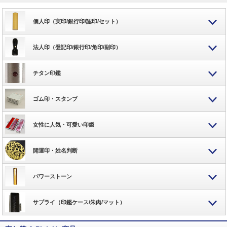
個人印（実印/銀行印/認印/セット）
法人印（登記印/銀行印/角印/副印）
チタン印鑑
ゴム印・スタンプ
女性に人気・可愛い印鑑
開運印・姓名判断
パワーストーン
サプライ（印鑑ケース/朱肉/マット）