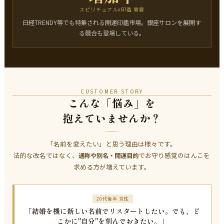
スピリチュアルx印鑑 需要
日経TRENDY等でも特集される開運印鑑市場。銀座サロンを展開す
る競合も登場している。
CUSTOMER STORY
こんな「悩み」を
抱えていませんか？
「名前を変えたい」と思う理由は様々です。
法的な改名ではなく、
でお守り感覚のはんこを
通称や別名・開運目的
求める方が増えています。
20代後半 女性
「結婚を機に新しい名前でリスタートしたい。でも、ど
こかに"自分"を刻んでおきたい。」