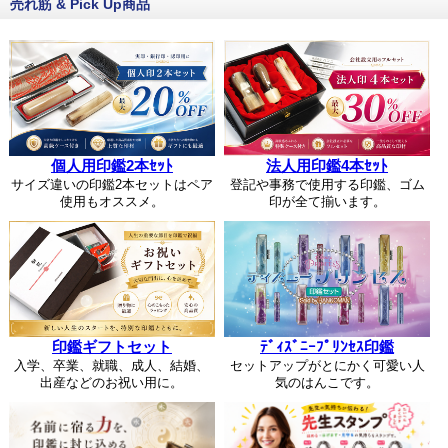
売れ筋 & Pick Up商品
個人用印鑑2本ｾｯﾄ
法人用印鑑4本ｾｯﾄ
サイズ違いの印鑑2本セットはペア
登記や事務で使用する印鑑、ゴム
使用もオススメ。
印が全て揃います。
印鑑ギフトセット
ﾃﾞｨｽﾞﾆｰﾌﾟﾘﾝｾｽ印鑑
入学、卒業、就職、成人、結婚、
セットアップがとにかく可愛い人
出産などのお祝い用に。
気のはんこです。