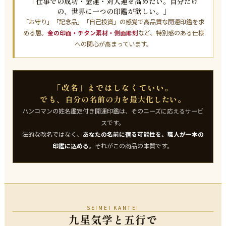
「仕事での成功・金運・対人運を高めたい。自分だけ
の、世界に一つの印鑑が欲しい。」
「お守り」「記念品」「自己投資」の感覚で高品質な開運印鑑を求
める層。
金の印面・チタン素材・側面彫刻
など、特別感のある仕様
への関心が高まっています。
「改名」まではしなくていい。
でも、
。
自分の名前の力を最大化したい
ハンコマンの姓名鑑定付き開運印鑑は、そのニーズに応えるサービ
スです。
法的な改名ではなく、
あなたの名前に宿る可能性を、職人が一本の
印鑑に込める
。それがこの商品の本質です。
SEIMEI KANTEI
九星気学と五行で