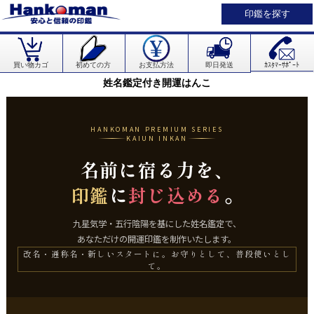
印鑑を探す
買い物カゴ
初めての方
お支払方法
即日発送
ｶｽﾀﾏｰｻﾎﾟｰﾄ
姓名鑑定付き開運はんこ
HANKOMAN PREMIUM SERIES
KAIUN INKAN
名前に宿る力を、
に
。
印鑑
封じ込める
九星気学・五行陰陽を基にした姓名鑑定で、
あなただけの開運印鑑を制作いたします。
改名・通称名・新しいスタートに。お守りとして、普段使いとし
て。