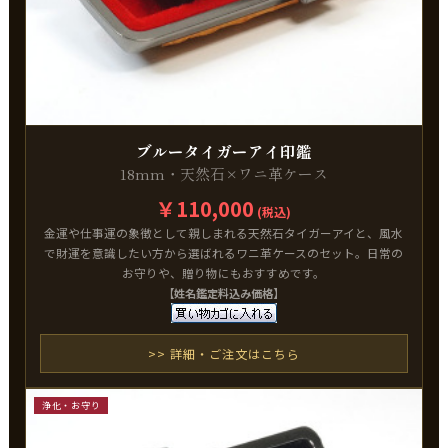
ブルータイガーアイ印鑑
18mm・天然石×ワニ革ケース
￥110,000
(税込)
金運や仕事運の象徴として親しまれる天然石タイガーアイと、風水
で財運を意識したい方から選ばれるワニ革ケースのセット。日常の
お守りや、贈り物にもおすすめです。
【姓名鑑定料込み価格】
>> 詳細・ご注文はこちら
浄化・お守り