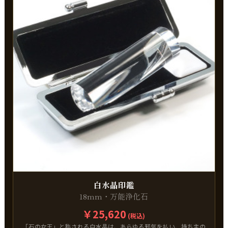
白水晶印鑑
18mm・万能浄化石
￥25,620
(税込)
「石の女王」と称される白水晶は、あらゆる邪気を払い、持ち主の