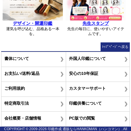
デザイン・開運印鑑
先生スタンプ
運気を呼び込む、品格ある一本
先生の毎日に、使いやすいアイテ
を。
ムです。
ﾄｯﾌﾟﾍﾟｰｼﾞへ戻る
書体について
外国人印鑑について
お支払い/送料/返品
安心の10年保証
ご利用規約
カスタマーサポート
特定商取引法
印鑑供養について
会社概要・店舗情報
PC版での閲覧
COPYRIGHT © 2009-2026 印鑑作成 通販ならHANKOMAN（ハンコマン）. All