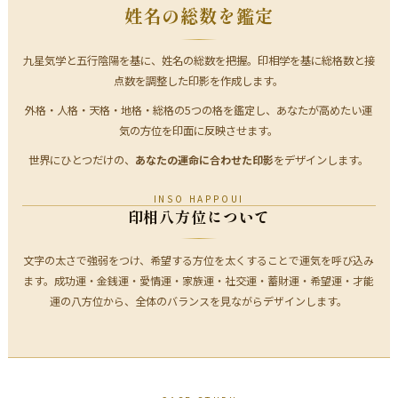
姓名の総数を鑑定
九星気学と五行陰陽を基に、姓名の総数を把握。印相学を基に総格数と接
点数を調整した印影を作成します。
外格・人格・天格・地格・総格の5つの格を鑑定し、あなたが高めたい運
気の方位を印面に反映させます。
世界にひとつだけの、
あなたの運命に合わせた印影
をデザインします。
INSO HAPPOUI
印相八方位について
文字の太さで強弱をつけ、希望する方位を太くすることで運気を呼び込み
ます。成功運・金銭運・愛情運・家族運・社交運・蓄財運・希望運・才能
運の八方位から、全体のバランスを見ながらデザインします。