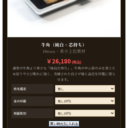
牛角（純白・芯持ち）
18mm・希少上位素材
￥26,180
(税込)
通常の牛角より希少な「純白芯持ち」。牛角の中心部のみを使うた
め反りやひび割れに強く、洗練された白さが格と品位を印鑑に宿ら
せます。
姓名鑑定
金の印面
側面彫刻