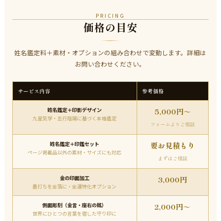
PRICING
価格の目安
姓名鑑定料＋素材・オプションの組み合わせで変動します。詳細は
お問い合わせください。
サービス内容
参考価格
姓名鑑定＋印影デザイン
5,000円～
九星気学・五行陰陽に基づく本格鑑定
フォームよりご相談
姓名鑑定＋印鑑セット
要お見積もり
ページ掲載品以外の素材・サイズにも対応
まずはご相談
金の印面加工
3,000円
墨打ちを金箔に・金運特化オプション
側面彫刻（金言・座右の銘）
2,000円～
世界にひとつの言葉を宿した守り印に