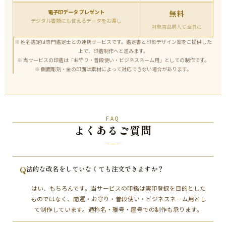
電子印データ プレゼント
無料
デジタル書類にも使えるデータをお渡し
対象商品購入で全員に
※ 姓名鑑定は専門鑑定士との連携サービスです。鑑定書と印影デザイン案をご提供した
上で、印鑑制作へと進みます。
※ 当サービスの印鑑は「お守り・普段使い・ビジネスネーム用」としての制作です。
※ 側面彫刻・金の印面は素材によって対応できない場合があります。
FAQ
よくあるご質問
Q
法的な改名をしていなくても注文できますか？
はい、もちろんです。当サービスの印鑑は実印登録を目的とした
ものではなく、開運・お守り・普段使い・ビジネスネーム用とし
て制作しています。通称名・雅号・屋号での制作も承ります。