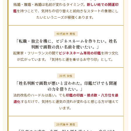
結婚・離婚・再婚は名前が変わるタイミング。
新しい姓での開運印
鑑
を持つことで、気持ちの切り替えと前向きなスタートの象徴にし
たいというニーズが根強くあります。
40代前半 男性
「転職・独立を機に、ビジネスネームを作りたい。姓名
判断で画数の良い名前を使いたい。」
起業家・フリーランスの間で
ビジネスネーム専用の印鑑
を持つ文化
が広がっています。「気持ちと運を乗せるお守り印」として。
30代 女性
「姓名判断で画数が悪いと言われた。印鑑だけでも開運
の力を借りたい。」
法的改名のハードルは高い。でも
印鑑の印面・接点数・八方位を最
適化
するだけで、気持ちと運気の流れが変わると感じる方が増えて
います。
20代後半 男性