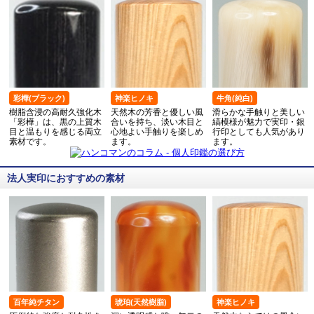
彩樺(ブラック)
神楽ヒノキ
牛角(純白)
樹脂含浸の高耐久強化木
天然木の芳香と優しい風
滑らかな手触りと美しい
「彩樺」は、黒の上質木
合いを持ち、淡い木目と
縞模様が魅力で実印・銀
目と温もりを感じる両立
心地よい手触りを楽しめ
行印としても人気があり
素材です。
ます。
ます。
法人実印におすすめの素材
百年純チタン
琥珀(天然樹脂)
神楽ヒノキ