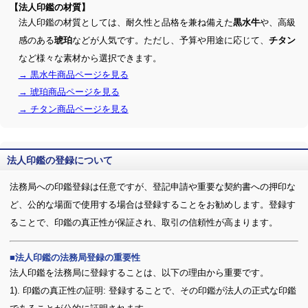
【法人印鑑の材質】
法人印鑑の材質としては、耐久性と品格を兼ね備えた
や、高級
黒水牛
感のある
などが人気です。ただし、予算や用途に応じて、
琥珀
チタン
など様々な素材から選択できます。
→ 黒水牛商品ページを見る
→ 琥珀商品ページを見る
→ チタン商品ページを見る
法人印鑑の登録について
法務局への印鑑登録は任意ですが、登記申請や重要な契約書への押印な
ど、公的な場面で使用する場合は登録することをお勧めします。登録す
ることで、印鑑の真正性が保証され、取引の信頼性が高まります。
法人印鑑の法務局登録の重要性
法人印鑑を法務局に登録することは、以下の理由から重要です。
1). 印鑑の真正性の証明: 登録することで、その印鑑が法人の正式な印鑑