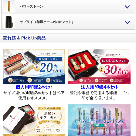
パワーストーン
サプライ（印鑑ケース/朱肉/マット）
売れ筋 & Pick Up商品
個人用印鑑2本ｾｯﾄ
法人用印鑑4本ｾｯﾄ
サイズ違いの印鑑2本セットはペア
登記や事務で使用する印鑑、ゴム
使用もオススメ。
印が全て揃います。