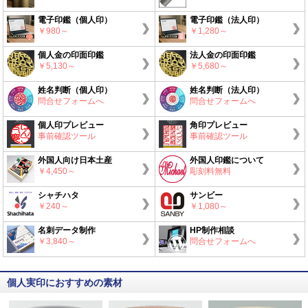
電子印鑑（個人印）
電子印鑑（法人印）
￥980～
￥1,280～
個人金の印面印鑑
法人金の印面印鑑
￥5,130～
￥5,680～
姓名判断（個人印）
姓名判断（法人印）
問合せフォームへ
問合せフォームへ
個人印プレビュー
角印プレビュー
事前確認ツール
事前確認ツール
外国人向け日本土産
外国人印鑑について
￥4,450～
彫刻料無料
シャチハタ
サンビー
￥240～
￥1,080～
名刺データ制作
HP制作相談
￥3,840～
問合せフォームへ
個人実印におすすめの素材