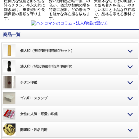
圧倒的な強度と耐久性を
深い透明感と唯一無二の
天然木ならではの風合い
誇るチタン。半永久的に
色が、儀式や契約の場を
と落ち着きを備え、やさ
輝き続け、重要契約や長
特別に演出。どの場面で
しい木目と上品な存在感
期保管の書類を守りま
も確かな存在感を放ちま
で、品格を添える素材で
す。
す。
す。
商品一覧
個人印（実印/銀行印/認印/セット）
法人印（登記印/銀行印/角印/副印）
チタン印鑑
ゴム印・スタンプ
女性に人気・可愛い印鑑
開運印・姓名判断