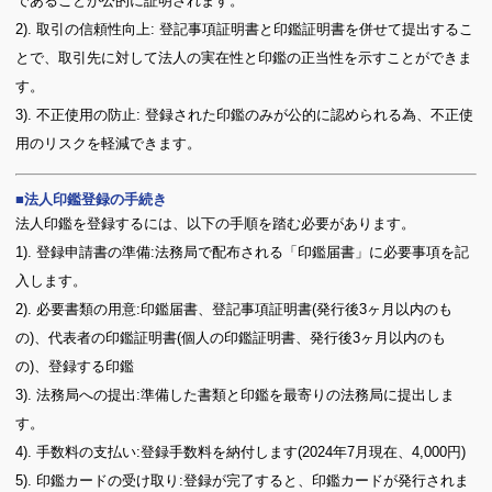
であることが公的に証明されます。
2). 取引の信頼性向上: 登記事項証明書と印鑑証明書を併せて提出するこ
とで、取引先に対して法人の実在性と印鑑の正当性を示すことができま
す。
3). 不正使用の防止: 登録された印鑑のみが公的に認められる為、不正使
用のリスクを軽減できます。
法人印鑑登録の手続き
法人印鑑を登録するには、以下の手順を踏む必要があります。
1). 登録申請書の準備:法務局で配布される「印鑑届書」に必要事項を記
入します。
2). 必要書類の用意:印鑑届書、登記事項証明書(発行後3ヶ月以内のも
の)、代表者の印鑑証明書(個人の印鑑証明書、発行後3ヶ月以内のも
の)、登録する印鑑
3). 法務局への提出:準備した書類と印鑑を最寄りの法務局に提出しま
す。
4). 手数料の支払い:登録手数料を納付します(2024年7月現在、4,000円)
5). 印鑑カードの受け取り:登録が完了すると、印鑑カードが発行されま