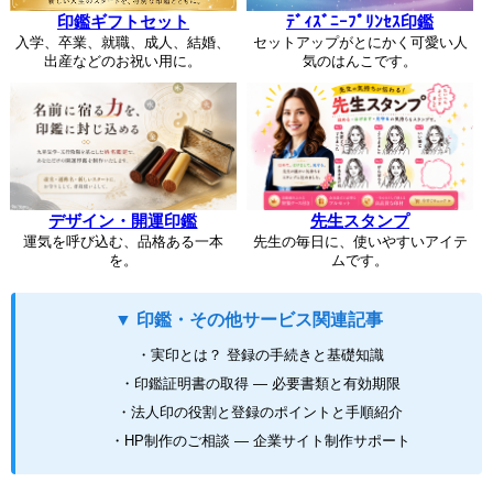
印鑑ギフトセット
ﾃﾞｨｽﾞﾆｰﾌﾟﾘﾝｾｽ印鑑
入学、卒業、就職、成人、結婚、
セットアップがとにかく可愛い人
出産などのお祝い用に。
気のはんこです。
デザイン・開運印鑑
先生スタンプ
運気を呼び込む、品格ある一本
先生の毎日に、使いやすいアイテ
を。
ムです。
▼ 印鑑・その他サービス関連記事
・実印とは？ 登録の手続きと基礎知識
・印鑑証明書の取得 ― 必要書類と有効期限
・法人印の役割と登録のポイントと手順紹介
・HP制作のご相談 ― 企業サイト制作サポート