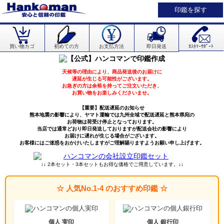
印鑑を探す
買い物カゴ
初めての方
お支払方法
即日発送
ｶｽﾀﾏｰｻﾎﾟｰﾄ
天候等の理由により、商品発送後のお届けに
遅延が生じる可能性がございます。
お急ぎの方は余裕を持ってご注文いただき、
お買い物をお楽しみくださいませ。
【重要】配送遅延のお知らせ
熊本地震の影響により、ヤマト運輸では九州全域で配送遅延と熊本県宛の
お荷物は荷受け停止となっております。
当店では通常どおり即日発送しておりますが配送会社の影響により
お届けに遅れが生じる場合がございます。
お客様にはご迷惑をおかけいたしますがご理解賜りますようお願い申し上げます。
↓↓ 2本セット・3本セットもお得な価格でご用意しています。↓↓
☆ 人気No.1-4 のおすすめ印鑑 ☆
個人 実印
個人 銀行印