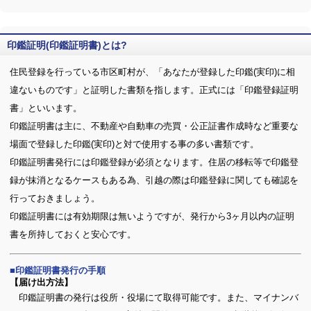
印鑑証明(印鑑証明書)とは?
住民登録を行っている市区町村が、「あなたが登録した印鑑(実印)に相
違ないものです」と証明した書類を指します。正式には「印鑑登録証明
書」といいます。
印鑑証明書は主に、不動産や自動車の売買・公正証書作成時など重要な
場面で登録した印鑑(実印)と対で使用する事の多い書類です。
印鑑証明書発行には印鑑登録が必須となります。住居の移転等で印鑑登
録が抹消となるケースもある為、引越の際は印鑑登録に関しても確認を
行っておきましょう。
印鑑証明書には有効期限は無いようですが、発行から3ヶ月以内の証明
書を所持しておくと安心です。
印鑑証明書発行の手順
【届け出方法】
印鑑証明書の発行は役所・役場にて取得可能です。また、マイナンバ