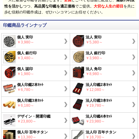
ーズに最適な印鑑をお届けします。
どこへでも迅速に配送し、
性を活かし
つつ、
高品質な印鑑を適正価格
でご提供。
大切な人生の節目
を共に
歩む信頼の印鑑作成は、ぜひハンコマンにお任せください。
印鑑商品ラインナップ
個人 実印
法人 実印
￥3,980～
￥5,380～
個人 銀行印
法人 銀行印
￥3,480～
￥3,980～
個人 認印
法人 角印
￥1,980～
￥8,980～
個人印鑑2本ｾｯﾄ
法人印鑑2本ｾｯﾄ
￥6,780～
￥12,080～
個人印鑑3本ｾｯﾄ
法人印鑑3本ｾｯﾄ
￥6,180～
￥19,780～
デザイン・開運印鑑
法人印鑑4本ｾｯﾄ
￥23,800～
￥23,980～
個人印 百年チタン
法人印 百年チタン
￥13,380～
￥18,700～