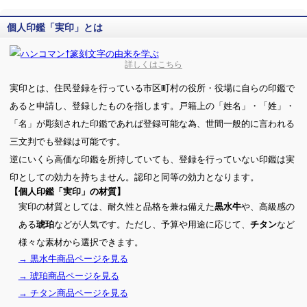
個人印鑑「実印」とは
詳しくはこちら
実印とは、住民登録を行っている市区町村の役所・役場に自らの印鑑で
あると申請し、登録したものを指します。戸籍上の「姓名」・「姓」・
「名」が彫刻された印鑑であれば登録可能な為、世間一般的に言われる
三文判でも登録は可能です。
逆にいくら高価な印鑑を所持していても、登録を行っていない印鑑は実
印としての効力を持ちません。認印と同等の効力となります。
【個人印鑑「実印」の材質】
実印の材質としては、耐久性と品格を兼ね備えた
や、高級感の
黒水牛
ある
などが人気です。ただし、予算や用途に応じて、
など
琥珀
チタン
様々な素材から選択できます。
→ 黒水牛商品ページを見る
→ 琥珀商品ページを見る
→ チタン商品ページを見る