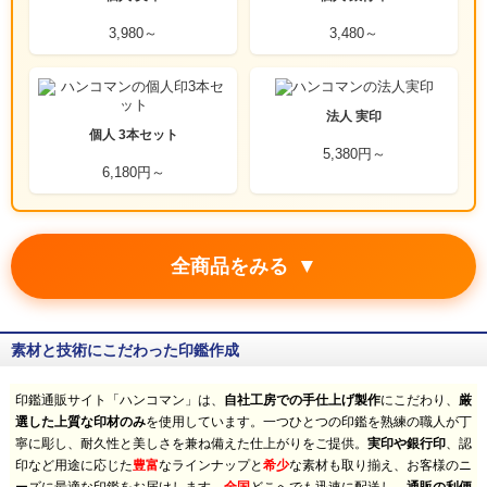
3,980～
3,480～
法人 実印
個人 3本セット
5,380円～
6,180円～
▼
全商品をみる
素材と技術にこだわった印鑑作成
印鑑通販サイト「ハンコマン」は、
自社工房での手仕上げ製作
にこだわり、
厳
選した上質な印材のみ
を使用しています。一つひとつの印鑑を熟練の職人が丁
寧に彫し、耐久性と美しさを兼ね備えた仕上がりをご提供。
実印や銀行印
、認
印など用途に応じた
豊富
なラインナップと
希少
な素材も取り揃え、お客様のニ
全国
通販の利便