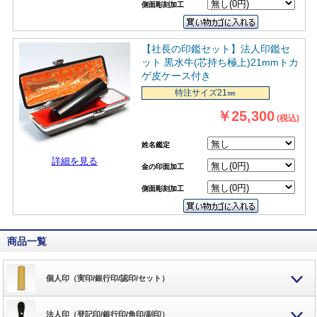
側面彫刻加工
【社長の印鑑セット】法人印鑑セ
ット 黒水牛(芯持ち極上)21mmトカ
ゲ皮ケース付き
特注サイズ21㎜
￥25,300
(税込)
姓名鑑定
詳細を見る
金の印面加工
側面彫刻加工
商品一覧
個人印（実印/銀行印/認印/セット）
法人印（登記印/銀行印/角印/副印）