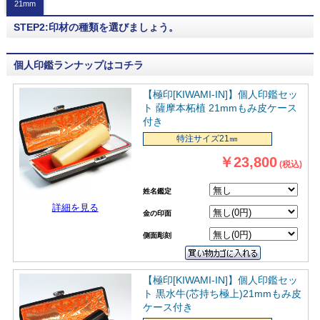
21mm
STEP2:印材の種類を選びましょう。
個人印鑑ランナップはコチラ
【極印[KIWAMI-IN]】個人印鑑セッ
ト 薩摩本柘植 21mmもみ皮ケース
付き
特注サイズ21㎜
￥23,800
(税込)
姓名鑑定
詳細を見る
金の印面
側面彫刻
【極印[KIWAMI-IN]】個人印鑑セッ
ト 黒水牛(芯持ち極上)21mmもみ皮
ケース付き