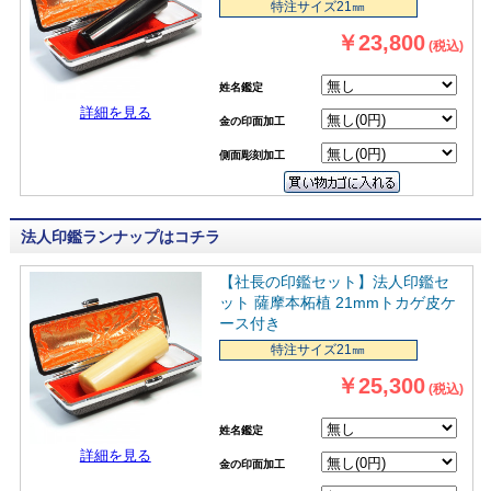
特注サイズ21㎜
￥23,800
(税込)
姓名鑑定
詳細を見る
金の印面加工
側面彫刻加工
法人印鑑ランナップはコチラ
【社長の印鑑セット】法人印鑑セ
ット 薩摩本柘植 21mmトカゲ皮ケ
ース付き
特注サイズ21㎜
￥25,300
(税込)
姓名鑑定
詳細を見る
金の印面加工