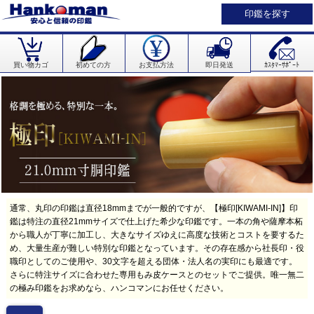
印鑑を探す
買い物カゴ
初めての方
お支払方法
即日発送
ｶｽﾀﾏｰｻﾎﾟｰﾄ
通常、丸印の印鑑は直径18mmまでが一般的ですが、【極印[KIWAMI-IN]】印
鑑は特注の直径21mmサイズで仕上げた希少な印鑑です。一本の角や薩摩本柘
から職人が丁寧に加工し、大きなサイズゆえに高度な技術とコストを要するた
め、大量生産が難しい特別な印鑑となっています。その存在感から社長印・役
職印としてのご使用や、30文字を超える団体・法人名の実印にも最適です。
さらに特注サイズに合わせた専用もみ皮ケースとのセットでご提供。唯一無二
の極み印鑑をお求めなら、ハンコマンにお任せください。