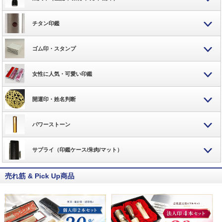
チタン印鑑
ゴム印・スタンプ
女性に人気・可愛い印鑑
開運印・姓名判断
パワーストーン
サプライ（印鑑ケース/朱肉/マット）
売れ筋 & Pick Up商品