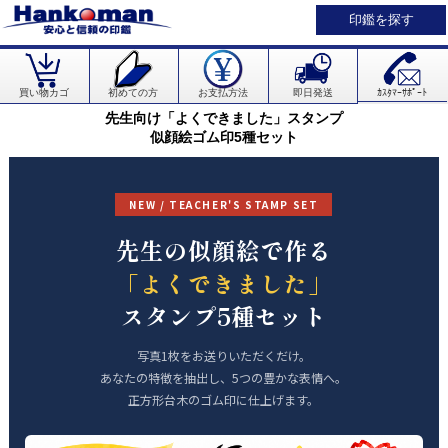
印鑑を探す
買い物カゴ
初めての方
お支払方法
即日発送
ｶｽﾀﾏｰｻﾎﾟｰﾄ
先生向け「よくできました」スタンプ
似顔絵ゴム印5種セット
NEW / TEACHER'S STAMP SET
先生の似顔絵で作る
「よくできました」
スタンプ5種セット
写真1枚をお送りいただくだけ。
あなたの特徴を抽出し、5つの豊かな表情へ。
正方形台木のゴム印に仕上げます。