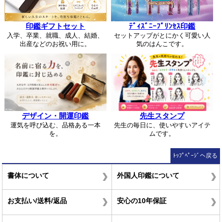
印鑑ギフトセット
ﾃﾞｨｽﾞﾆｰﾌﾟﾘﾝｾｽ印鑑
入学、卒業、就職、成人、結婚、
セットアップがとにかく可愛い人
出産などのお祝い用に。
気のはんこです。
デザイン・開運印鑑
先生スタンプ
運気を呼び込む、品格ある一本
先生の毎日に、使いやすいアイテ
を。
ムです。
ﾄｯﾌﾟﾍﾟｰｼﾞへ戻る
書体について
外国人印鑑について
お支払い/送料/返品
安心の10年保証