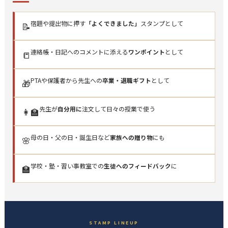
宿題や提出物に押す
「よくできました」
スタンプとして
📝
連絡帳・日記へのコメントに添える
ワンポイント
として
📒
PTAや保護者から先生への
卒業・退職ギフト
として
🎁
先生が
自分用に
注文して日々の授業で使う
👩‍🏫
母の日・父の日・誕生日など
家族への贈り物
にも
🌸
学校・塾・習い事教室での
生徒へのフィードバック
に
🏫
STAMP LINEUP