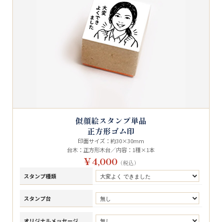
似顔絵スタンプ単品
正方形ゴム印
印面サイズ：約30×30mm
台木：正方形木台／内容：1種×1本
￥4,000
（税込）
スタンプ種類
スタンプ台
オリジナルメッセージ