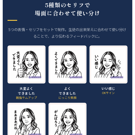
5種類のセリフで
場面に合わせて使い分け
5つの表情・セリフをセットで制作。生徒の出来栄えに合わせて使い分け
ることで、より伝わるフィードバックに。
大変よく
よく
いい感じ
できました
できました
OKサイン
親指サムアップ
にっこり笑顔