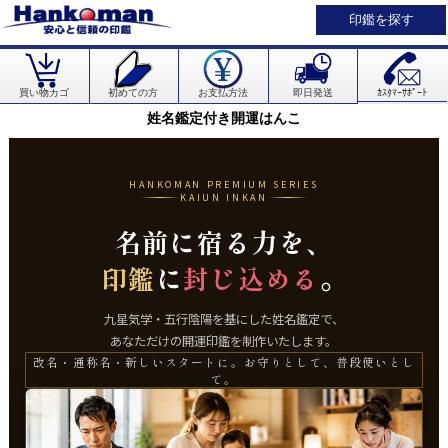
印鑑を探す
買い物カゴ
初めての方
お支払方法
即日発送
ｶｽﾀﾏｰｻﾎﾟｰﾄ
姓名鑑定付き開運はんこ
HANKOMAN PREMIUM SERIES
KAIUN INKAN
名前に宿る力を、
に
。
印鑑
封じ込める
九星気学・五行陰陽を基にした姓名鑑定で、
あなただけの開運印鑑を制作いたします。
改名・通称名・新しいスタートに。お守りとして、普段使いとし
て。