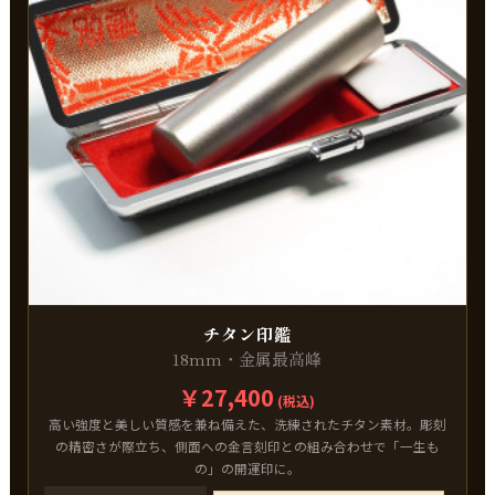
チタン印鑑
18mm・金属最高峰
￥27,400
(税込)
高い強度と美しい質感を兼ね備えた、洗練されたチタン素材。彫刻
の精密さが際立ち、側面への金言刻印との組み合わせで「一生も
の」の開運印に。