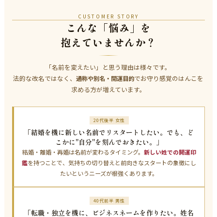
CUSTOMER STORY
こんな「悩み」を
抱えていませんか？
「名前を変えたい」と思う理由は様々です。
法的な改名ではなく、
でお守り感覚のはんこを
通称や別名・開運目的
求める方が増えています。
20代後半 女性
「結婚を機に新しい名前でリスタートしたい。でも、ど
こかに"自分"を刻んでおきたい。」
結婚・離婚・再婚は名前が変わるタイミング。
新しい姓での開運印
鑑
を持つことで、気持ちの切り替えと前向きなスタートの象徴にし
たいというニーズが根強くあります。
40代前半 男性
「転職・独立を機に、ビジネスネームを作りたい。姓名