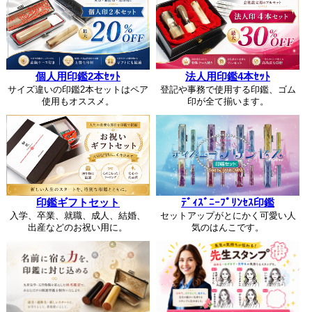
個人用印鑑2本ｾｯﾄ
法人用印鑑4本ｾｯﾄ
サイズ違いの印鑑2本セットはペア
登記や事務で使用する印鑑、ゴム
使用もオススメ。
印が全て揃います。
印鑑ギフトセット
ﾃﾞｨｽﾞﾆｰﾌﾟﾘﾝｾｽ印鑑
入学、卒業、就職、成人、結婚、
セットアップがとにかく可愛い人
出産などのお祝い用に。
気のはんこです。