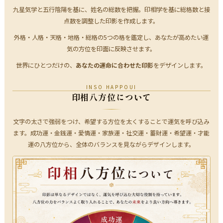
九星気学と五行陰陽を基に、姓名の総数を把握。印相学を基に総格数と接
点数を調整した印影を作成します。
外格・人格・天格・地格・総格の5つの格を鑑定し、あなたが高めたい運
気の方位を印面に反映させます。
世界にひとつだけの、
あなたの運命に合わせた印影
をデザインします。
INSO HAPPOUI
印相八方位について
文字の太さで強弱をつけ、希望する方位を太くすることで運気を呼び込み
ます。成功運・金銭運・愛情運・家族運・社交運・蓄財運・希望運・才能
運の八方位から、全体のバランスを見ながらデザインします。