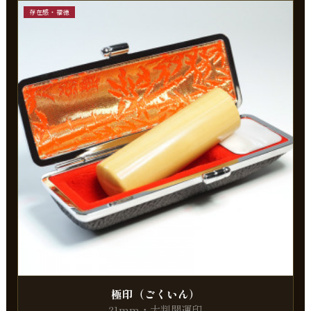
存在感・福徳
極印（ごくいん）
21mm・大判開運印