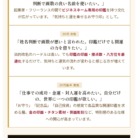
判断で画数の良い名前を使いたい。」
起業家・フリーランスの間で
ビジネスネーム専用の印鑑
を持つ文化
が広がっています。「気持ちと運を乗せるお守り印」として。
30代 女性
「姓名判断で画数が悪いと言われた。印鑑だけでも開運
の力を借りたい。」
法的改名のハードルは高い。でも
印鑑の印面・接点数・八方位を最
適化
するだけで、気持ちと運気の流れが変わると感じる方が増えて
います。
20代後半 男性
「仕事での成功・金運・対人運を高めたい。自分だけ
の、世界に一つの印鑑が欲しい。」
「お守り」「記念品」「自己投資」の感覚で高品質な開運印鑑を求
める層。
金の印面・チタン素材・側面彫刻
など、特別感のある仕様
への関心が高まっています。