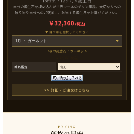
18mm・12ヶ月×誕生石
自分の誕生石を埋め込んだ世界で一本のチタン印鑑。大切な人への
贈り物や自分へのご褒美に。該当する誕生月をお選びください。
￥32,360
(税込)
▼ 誕生月を選択してください
1月の誕生石：ガーネット
￥
32,360
(税込)
姓名鑑定
>> 詳細・ご注文はこちら
PRICING
価格の目安