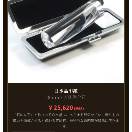
白水晶印鑑
18mm・万能浄化石
￥25,620
(税込)
「石の女王」と称される白水晶は、あらゆる邪気を払い、持ち主の
願いを増幅させると伝わる万能石。神秘的な透明感が印鑑に宿りま
す。