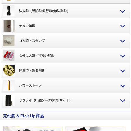
法人印（登記印/銀行印/角印/副印）
チタン印鑑
ゴム印・スタンプ
女性に人気・可愛い印鑑
開運印・姓名判断
パワーストーン
サプライ（印鑑ケース/朱肉/マット）
売れ筋 & Pick Up商品