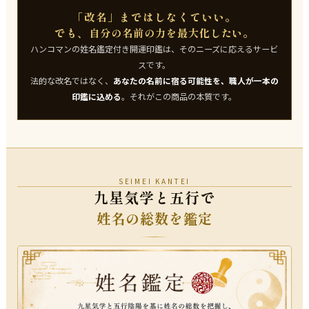
「改名」まではしなくていい。
でも、
。
自分の名前の力を最大化したい
ハンコマンの姓名鑑定付き開運印鑑は、そのニーズに応えるサービ
スです。
法的な改名ではなく、
あなたの名前に宿る可能性を、職人が一本の
印鑑に込める
。それがこの商品の本質です。
SEIMEI KANTEI
九星気学と五行で
姓名の総数を鑑定