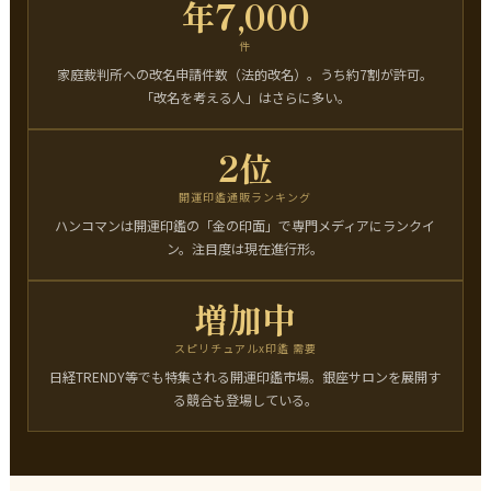
年7,000
件
家庭裁判所への改名申請件数（法的改名）。うち約7割が許可。
「改名を考える人」はさらに多い。
2位
開運印鑑通販ランキング
ハンコマンは開運印鑑の「金の印面」で専門メディアにランクイ
ン。注目度は現在進行形。
増加中
スピリチュアルx印鑑 需要
日経TRENDY等でも特集される開運印鑑市場。銀座サロンを展開す
る競合も登場している。