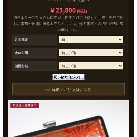
￥23,800
(税込)
通常より一回り大きな印面が、押すたびに「格」と「福」を呼び込
む。書斎や神棚に飾るお守りとしても。姓名鑑定との相性が特に高
い素材です。
姓名鑑定
金の印面
側面彫刻
>> 詳細・ご注文はこちら
耐久性・彫刻映え