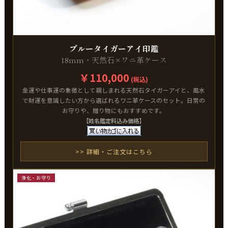
ブルータイガーアイ印鑑
18mm・天然石×ワニ革ケース
￥110,000
(税込)
金運や仕事運の象徴として親しまれる天然石タイガーアイと、風水
で財運を意識したい方から選ばれるワニ革ケースのセット。日常の
お守りや、贈り物にもおすすめです。
【姓名鑑定料込み価格】
>> 詳細・ご注文はこちら
浄化・お守り