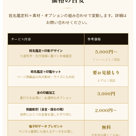
姓名鑑定料＋素材・オプションの組み合わせで変動します。詳細は
お問い合わせください。
サービス内容
参考価格
姓名鑑定＋印影デザイン
5,000円～
九星気学・五行陰陽に基づく本格鑑定
フォームよりご相談
姓名鑑定＋印鑑セット
要お見積もり
ページ掲載品以外の素材・サイズにも対応
まずはご相談
金の印面加工
3,000円
墨打ちを金箔に・金運特化オプション
側面彫刻（金言・座右の銘）
2,000円～
世界にひとつの言葉を宿した守り印に
電子印データ プレゼント
無料
デジタル書類にも使えるデータをお渡し
対象商品購入で全員に