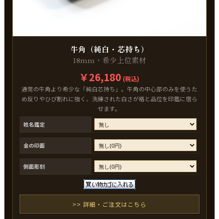
牛角（純白・芯持ち）
18mm・希少上位素材
￥26,180
(税込)
通常の牛角より希少な「純白芯持ち」。牛角の中心部のみを使うた
め反りやひび割れに強く、洗練された白さが格と品位を印鑑に宿ら
せます。
姓名鑑定
金の印面
側面彫刻
>> 詳細・ご注文はこちら