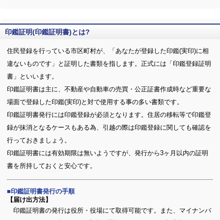
印鑑証明(印鑑証明書)とは?
住民登録を行っている市区町村が、「あなたが登録した印鑑(実印)に相
違ないものです」と証明した書類を指します。正式には「印鑑登録証明
書」といいます。
印鑑証明書は主に、不動産や自動車の売買・公正証書作成時など重要な
場面で登録した印鑑(実印)と対で使用する事の多い書類です。
印鑑証明書発行には印鑑登録が必須となります。住居の移転等で印鑑登
録が抹消となるケースもある為、引越の際は印鑑登録に関しても確認を
行っておきましょう。
印鑑証明書には有効期限は無いようですが、発行から3ヶ月以内の証明
書を所持しておくと安心です。
印鑑証明書発行の手順
【届け出方法】
印鑑証明書の発行は役所・役場にて取得可能です。また、マイナンバ