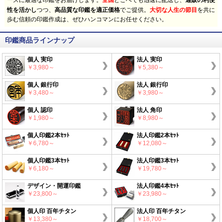
ーズに最適な印鑑をお届けします。
どこへでも迅速に配送し、
性を活かし
つつ、
高品質な印鑑を適正価格
でご提供。
大切な人生の節目
を共に
歩む信頼の印鑑作成は、ぜひハンコマンにお任せください。
印鑑商品ラインナップ
個人 実印
法人 実印
￥3,980～
￥5,380～
個人 銀行印
法人 銀行印
￥3,480～
￥3,980～
個人 認印
法人 角印
￥1,980～
￥8,980～
個人印鑑2本ｾｯﾄ
法人印鑑2本ｾｯﾄ
￥6,780～
￥12,080～
個人印鑑3本ｾｯﾄ
法人印鑑3本ｾｯﾄ
￥6,180～
￥19,780～
デザイン・開運印鑑
法人印鑑4本ｾｯﾄ
￥23,800～
￥23,980～
個人印 百年チタン
法人印 百年チタン
￥13,380～
￥18,700～