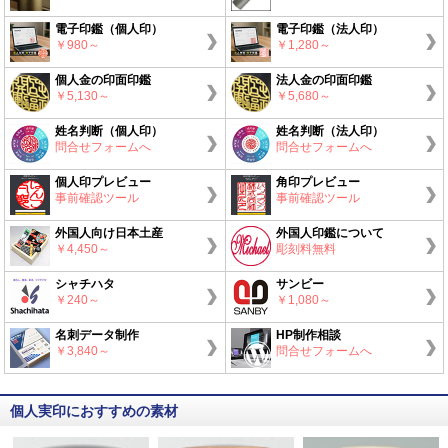
電子印鑑（個人印）
電子印鑑（法人印）
￥980～
￥1,280～
個人金の印面印鑑
法人金の印面印鑑
￥5,130～
￥5,680～
姓名判断（個人印）
姓名判断（法人印）
問合せフォームへ
問合せフォームへ
個人印プレビュー
角印プレビュー
事前確認ツール
事前確認ツール
外国人向け日本土産
外国人印鑑について
￥4,450～
彫刻料無料
シャチハタ
サンビー
￥240～
￥1,080～
名刺データ制作
HP制作相談
￥3,840～
問合せフォームへ
個人実印におすすめの素材