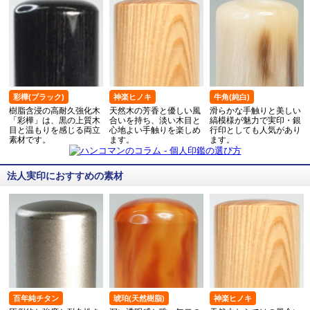
彩樺(ブラック)
神楽ヒノキ
牛角(純白)
樹脂含浸の高耐久強化木
天然木の芳香と優しい風
滑らかな手触りと美しい
「彩樺」は、黒の上質木
合いを持ち、淡い木目と
縞模様が魅力で実印・銀
目と温もりを感じる両立
心地よい手触りを楽しめ
行印としても人気があり
素材です。
ます。
ます。
法人実印におすすめの素材
百年純チタン
琥珀(天然樹脂)
神楽ヒノキ