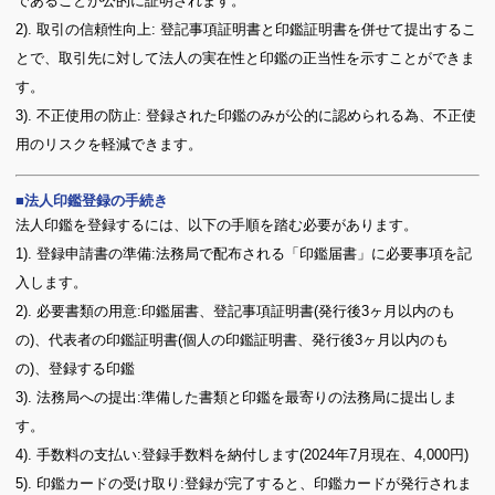
であることが公的に証明されます。
2). 取引の信頼性向上: 登記事項証明書と印鑑証明書を併せて提出するこ
とで、取引先に対して法人の実在性と印鑑の正当性を示すことができま
す。
3). 不正使用の防止: 登録された印鑑のみが公的に認められる為、不正使
用のリスクを軽減できます。
法人印鑑登録の手続き
法人印鑑を登録するには、以下の手順を踏む必要があります。
1). 登録申請書の準備:法務局で配布される「印鑑届書」に必要事項を記
入します。
2). 必要書類の用意:印鑑届書、登記事項証明書(発行後3ヶ月以内のも
の)、代表者の印鑑証明書(個人の印鑑証明書、発行後3ヶ月以内のも
の)、登録する印鑑
3). 法務局への提出:準備した書類と印鑑を最寄りの法務局に提出しま
す。
4). 手数料の支払い:登録手数料を納付します(2024年7月現在、4,000円)
5). 印鑑カードの受け取り:登録が完了すると、印鑑カードが発行されま