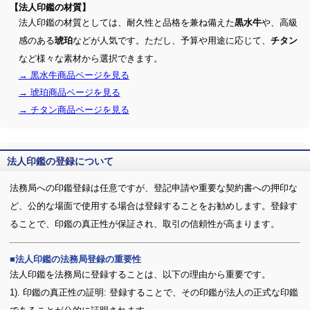
【法人印鑑の材質】
法人印鑑の材質としては、耐久性と品格を兼ね備えた
や、高級
黒水牛
感のある
などが人気です。ただし、予算や用途に応じて、
琥珀
チタン
など様々な素材から選択できます。
→ 黒水牛商品ページを見る
→ 琥珀商品ページを見る
→ チタン商品ページを見る
法人印鑑の登録について
法務局への印鑑登録は任意ですが、登記申請や重要な契約書への押印な
ど、公的な場面で使用する場合は登録することをお勧めします。登録す
ることで、印鑑の真正性が保証され、取引の信頼性が高まります。
法人印鑑の法務局登録の重要性
法人印鑑を法務局に登録することは、以下の理由から重要です。
1). 印鑑の真正性の証明: 登録することで、その印鑑が法人の正式な印鑑