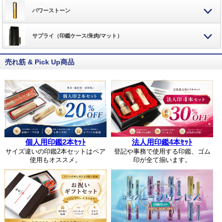
パワーストーン
サプライ（印鑑ケース/朱肉/マット）
売れ筋 & Pick Up商品
個人用印鑑2本ｾｯﾄ
法人用印鑑4本ｾｯﾄ
サイズ違いの印鑑2本セットはペア
登記や事務で使用する印鑑、ゴム
使用もオススメ。
印が全て揃います。