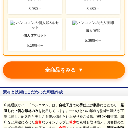
3,980～
3,480～
法人 実印
個人 3本セット
5,380円～
6,180円～
▼
全商品をみる
素材と技術にこだわった印鑑作成
印鑑通販サイト「ハンコマン」は、
自社工房での手仕上げ製作
にこだわり、
厳
選した上質な印材のみ
を使用しています。一つひとつの印鑑を熟練の職人が丁
寧に彫し、耐久性と美しさを兼ね備えた仕上がりをご提供。
実印や銀行印
、認
印など用途に応じた
豊富
なラインナップと
希少
な素材も取り揃え、お客様のニ
全国
通販の利便