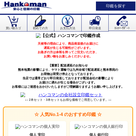
印鑑を探す
買い物カゴ
初めての方
お支払方法
即日発送
ｶｽﾀﾏｰｻﾎﾟｰﾄ
天候等の理由により、商品発送後のお届けに
遅延が生じる可能性がございます。
お急ぎの方は余裕を持ってご注文いただき、
お買い物をお楽しみくださいませ。
【重要】配送遅延のお知らせ
熊本地震の影響により、ヤマト運輸では九州全域で配送遅延と熊本県宛の
お荷物は荷受け停止となっております。
当店では通常どおり即日発送しておりますが配送会社の影響により
お届けに遅れが生じる場合がございます。
お客様にはご迷惑をおかけいたしますがご理解賜りますようお願い申し上げます。
↓↓ 2本セット・3本セットもお得な価格でご用意しています。↓↓
☆ 人気No.1-4 のおすすめ印鑑 ☆
個人 実印
個人 銀行印