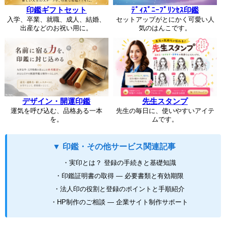
印鑑ギフトセット
ﾃﾞｨｽﾞﾆｰﾌﾟﾘﾝｾｽ印鑑
入学、卒業、就職、成人、結婚、
セットアップがとにかく可愛い人
出産などのお祝い用に。
気のはんこです。
デザイン・開運印鑑
先生スタンプ
運気を呼び込む、品格ある一本
先生の毎日に、使いやすいアイテ
を。
ムです。
▼ 印鑑・その他サービス関連記事
・実印とは？ 登録の手続きと基礎知識
・印鑑証明書の取得 ― 必要書類と有効期限
・法人印の役割と登録のポイントと手順紹介
・HP制作のご相談 ― 企業サイト制作サポート