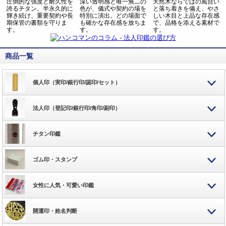
圧倒的な強度と耐久性を
深い透明感と唯一無二の
天然木ならではの風合い
誇るチタン。半永久的に
色が、儀式や契約の場を
と落ち着きを備え、やさ
輝き続け、重要契約や長
特別に演出。どの場面で
しい木目と上品な存在感
期保管の書類を守りま
も確かな存在感を放ちま
で、品格を添える素材で
す。
す。
す。
商品一覧
個人印（実印/銀行印/認印/セット）
法人印（登記印/銀行印/角印/副印）
チタン印鑑
ゴム印・スタンプ
女性に人気・可愛い印鑑
開運印・姓名判断