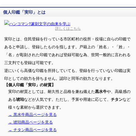
個人印鑑「実印」とは
詳しくはこちら
実印とは、住民登録を行っている市区町村の役所・役場に自らの印鑑で
あると申請し、登録したものを指します。戸籍上の「姓名」・「姓」・
「名」が彫刻された印鑑であれば登録可能な為、世間一般的に言われる
三文判でも登録は可能です。
逆にいくら高価な印鑑を所持していても、登録を行っていない印鑑は実
印としての効力を持ちません。認印と同等の効力となります。
【個人印鑑「実印」の材質】
実印の材質としては、耐久性と品格を兼ね備えた
や、高級感の
黒水牛
ある
などが人気です。ただし、予算や用途に応じて、
など
琥珀
チタン
様々な素材から選択できます。
→ 黒水牛商品ページを見る
→ 琥珀商品ページを見る
→ チタン商品ページを見る