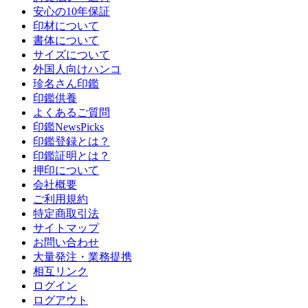
安心の10年保証
印材について
書体について
サイズについて
外国人向けハンコ
珍名さん印鑑
印鑑供養
よくあるご質問
印鑑NewsPicks
印鑑登録とは？
印鑑証明とは？
押印について
会社概要
ご利用規約
特定商取引法
サイトマップ
お問い合わせ
大量発注・業務提携
相互リンク
ログイン
ログアウト