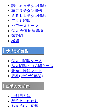
誕生石入チタン印鑑
革張りチタン印伝
ＳＥＬＬチタン印鑑
アルミ印鑑
パワーストーン
個人 金運招福印鑑
落款印
極印
個人用印鑑ケース
法人印鑑・ゴム印ケース
朱肉・捺印マット
表札(※ﾍﾟｰｼﾞ遷移)
ご利用方法
品質とこだわり
お支払い・送料