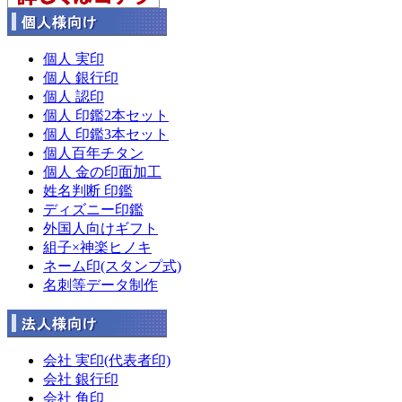
個人 実印
個人 銀行印
個人 認印
個人 印鑑2本セット
個人 印鑑3本セット
個人百年チタン
個人 金の印面加工
姓名判断 印鑑
ディズニー印鑑
外国人向けギフト
組子×神楽ヒノキ
ネーム印(スタンプ式)
名刺等データ制作
会社 実印(代表者印)
会社 銀行印
会社 角印