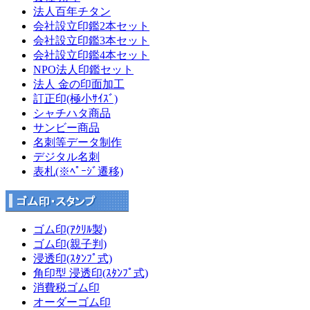
法人百年チタン
会社設立印鑑2本セット
会社設立印鑑3本セット
会社設立印鑑4本セット
NPO法人印鑑セット
法人 金の印面加工
訂正印(極小ｻｲｽﾞ)
シャチハタ商品
サンビー商品
名刺等データ制作
デジタル名刺
表札(※ﾍﾟｰｼﾞ遷移)
ゴム印(ｱｸﾘﾙ製)
ゴム印(親子判)
浸透印(ｽﾀﾝﾌﾟ式)
角印型 浸透印(ｽﾀﾝﾌﾟ式)
消費税ゴム印
オーダーゴム印