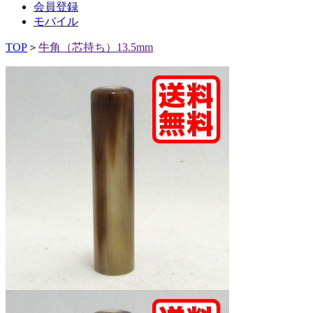
会員登録
モバイル
TOP
＞
牛角（芯持ち）13.5mm