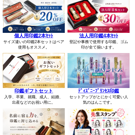
個人用印鑑2本ｾｯﾄ
法人用印鑑4本ｾｯﾄ
サイズ違いの印鑑2本セットはペア
登記や事務で使用する印鑑、ゴム
使用もオススメ。
印が全て揃います。
印鑑ギフトセット
ﾃﾞｨｽﾞﾆｰﾌﾟﾘﾝｾｽ印鑑
入学、卒業、就職、成人、結婚、
セットアップがとにかく可愛い人
出産などのお祝い用に。
気のはんこです。