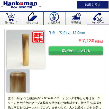
印鑑を探す
買い物カゴ
初めての方
お支払方法
即日発送
ｶｽﾀﾏｰｻﾎﾟｰﾄ
牛角（芯持ち）12.0mm
￥7,130
(税込)
認印・銀行印にお勧めの12.0mmサイズ。オランダ水牛とも呼ばれ、ク
リーム色と飴色のマーブル模様が特徴的な角素材です。特徴的な模様は
他に同じものは一つとしてございませんので、人とは違うものをお探し