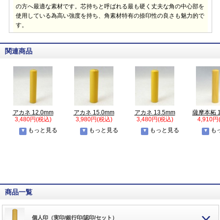
の方へ最適な素材です。芯持ちと呼ばれる最も硬く丈夫な角の中心部を
使用している為高い強度を持ち、角素材特有の捺印性の良さも魅力的で
す。
関連商品
アカネ 12.0mm
アカネ 15.0mm
アカネ 13.5mm
薩摩本柘 1
3,480円(税込)
3,980円(税込)
3,480円(税込)
4,910円
もっと見る
もっと見る
もっと見る
も
商品一覧
個人印（実印/銀行印/認印/セット）