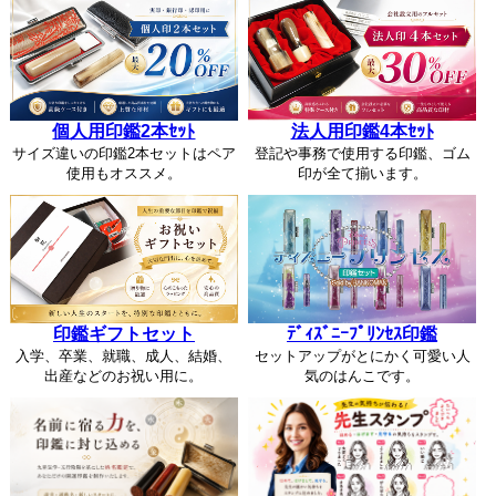
個人用印鑑2本ｾｯﾄ
法人用印鑑4本ｾｯﾄ
サイズ違いの印鑑2本セットはペア
登記や事務で使用する印鑑、ゴム
使用もオススメ。
印が全て揃います。
印鑑ギフトセット
ﾃﾞｨｽﾞﾆｰﾌﾟﾘﾝｾｽ印鑑
入学、卒業、就職、成人、結婚、
セットアップがとにかく可愛い人
出産などのお祝い用に。
気のはんこです。