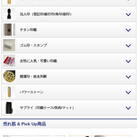
法人印（登記印/銀行印/角印/副印）
チタン印鑑
ゴム印・スタンプ
女性に人気・可愛い印鑑
開運印・姓名判断
パワーストーン
サプライ（印鑑ケース/朱肉/マット）
売れ筋 & Pick Up商品