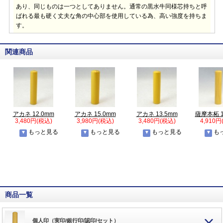
あり、同じものは一つとしてありません。通常の黒水牛同様芯持ちと呼
ばれる最も硬く丈夫な角の中心部を使用している為、高い強度を持ちま
す。
関連商品
アカネ 12.0mm
アカネ 15.0mm
アカネ 13.5mm
薩摩本柘 1
3,480円(税込)
3,980円(税込)
3,480円(税込)
4,910円
もっと見る
もっと見る
もっと見る
も
商品一覧
個人印（実印/銀行印/認印/セット）