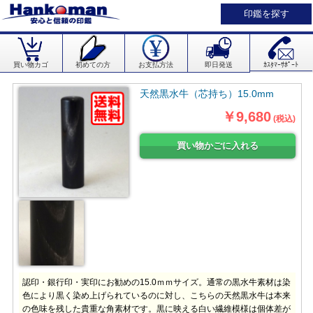
印鑑を探す
買い物カゴ
初めての方
お支払方法
即日発送
ｶｽﾀﾏｰｻﾎﾟｰﾄ
天然黒水牛（芯持ち）15.0mm
￥9,680
(税込)
認印・銀行印・実印にお勧めの15.0ｍｍサイズ。通常の黒水牛素材は染
色により黒く染め上げられているのに対し、こちらの天然黒水牛は本来
の色味を残した貴重な角素材です。黒に映える白い繊維模様は個体差が