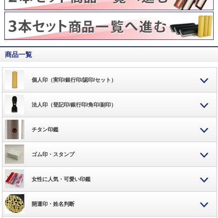
商品一覧
個人印（実印/銀行印/認印/セット）
法人印（登記印/銀行印/角印/副印）
チタン印鑑
ゴム印・スタンプ
女性に人気・可愛い印鑑
開運印・姓名判断