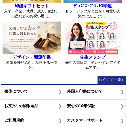
印鑑ギフトセット
ﾃﾞｨｽﾞﾆｰﾌﾟﾘﾝｾｽ印鑑
入学、卒業、就職、成人、結婚、
セットアップがとにかく可愛い人
出産などのお祝い用に。
気のはんこです。
デザイン・開運印鑑
先生スタンプ
運気を呼び込む、品格ある一本
先生の毎日に、使いやすいアイテ
を。
ムです。
ﾄｯﾌﾟﾍﾟｰｼﾞへ戻る
書体について
外国人印鑑について
お支払い/送料/返品
安心の10年保証
ご利用規約
カスタマーサポート