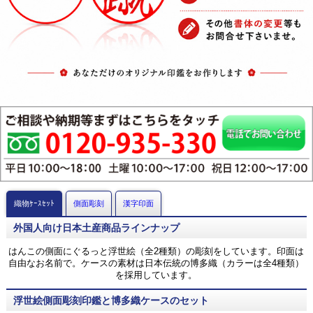
織物ｹｰｽｾｯﾄ
側面彫刻
漢字印面
外国人向け日本土産商品ラインナップ
はんこの側面にぐるっと浮世絵（全2種類）の彫刻をしています。印面は
自由なお名前で。ケースの素材は日本伝統の博多織（カラーは全4種類）
を採用しています。
浮世絵側面彫刻印鑑と博多織ケースのセット