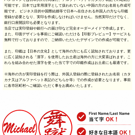
可能です。日本では常用漢字として扱われていない中国の方のお名前も作成可
能です。 ビジネス目的や国際結婚等で日本へ在住される外国人の方なら印鑑
登録が必要となり、実印を作成しなければいけません。当然実印だけでなく、
銀行口座開設印も必要となります。
当店では実印登録や銀行への届け印など完全オーダーメイドで作成します。
また、印面デザインを事前にご確認いただける【印影プレビュー】サービスも
無料で行っておりますので、ご納得いただいたデザインでの作成が可能です。
また、印鑑は【日本の文化】として海外の方にも広く認知されております。更
に広く認知される「漢字」を使用したお土産は海外の方に大変喜ばれます。こ
れらを組み合わせた漢字を使った当て字での印鑑作成はお土産にも最適です。
※海外の方が実印登録を行う際は、外国人登録の際に登録されたお名前（カタ
カナ又はアルファベット表記のどちらか等）での作成が必要となります。事前
に各市区町村へご確認いただく事をお薦めいたします。