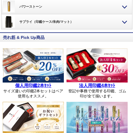
パワーストーン
サプライ（印鑑ケース/朱肉/マット）
売れ筋 & Pick Up商品
個人用印鑑2本ｾｯﾄ
法人用印鑑4本ｾｯﾄ
サイズ違いの印鑑2本セットはペア
登記や事務で使用する印鑑、ゴム
使用もオススメ。
印が全て揃います。