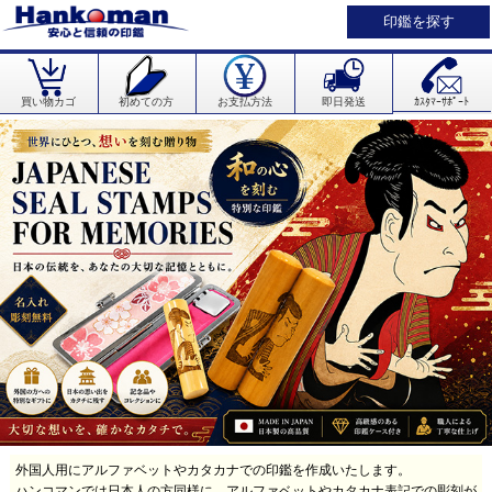
印鑑を探す
買い物カゴ
初めての方
お支払方法
即日発送
ｶｽﾀﾏｰｻﾎﾟｰﾄ
外国人用にアルファベットやカタカナでの印鑑を作成いたします。
ハンコマンでは日本人の方同様に、アルファベットやカタカナ表記での彫刻が