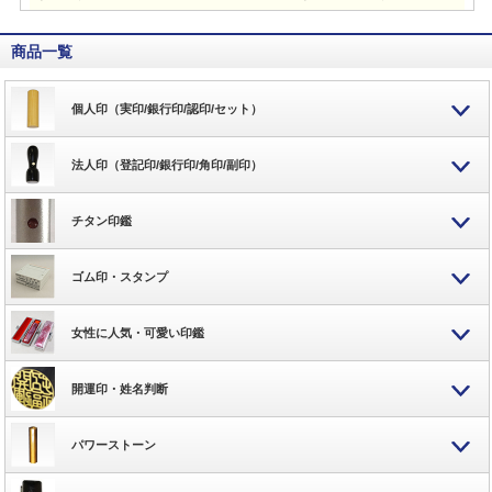
商品一覧
個人印（実印/銀行印/認印/セット）
法人印（登記印/銀行印/角印/副印）
チタン印鑑
ゴム印・スタンプ
女性に人気・可愛い印鑑
開運印・姓名判断
パワーストーン