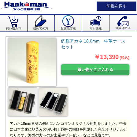
印鑑を探す
買い物カゴ
初めての方
お支払方法
即日発送
ｶｽﾀﾏｰｻﾎﾟｰﾄ
鯉桜アカネ 18.0mm 牛革ケース
セット
￥13,390
(税込)
アカネ18mm素材の側面にハンコマンオリジナル彫刻をしました。中央
に日本文化に馴染みの深い桜と国魚の錦鯉を彫刻した完全オリジナルと
なります。海外の方へのお土産やプレゼントなどに最適です。