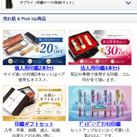
サプライ（印鑑ケース/朱肉/マット）
売れ筋 & Pick Up商品
個人用印鑑2本ｾｯﾄ
法人用印鑑4本ｾｯﾄ
サイズ違いの印鑑2本セットはペア
登記や事務で使用する印鑑、ゴム
使用もオススメ。
印が全て揃います。
印鑑ギフトセット
ﾃﾞｨｽﾞﾆｰﾌﾟﾘﾝｾｽ印鑑
入学、卒業、就職、成人、結婚、
セットアップがとにかく可愛い人
出産などのお祝い用に。
気のはんこです。