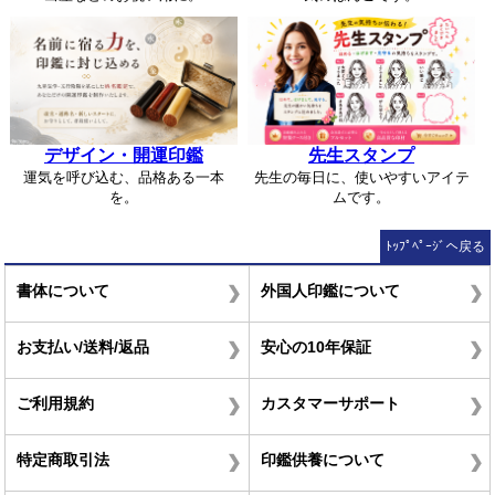
デザイン・開運印鑑
先生スタンプ
運気を呼び込む、品格ある一本
先生の毎日に、使いやすいアイテ
を。
ムです。
ﾄｯﾌﾟﾍﾟｰｼﾞへ戻る
書体について
外国人印鑑について
お支払い/送料/返品
安心の10年保証
ご利用規約
カスタマーサポート
特定商取引法
印鑑供養について