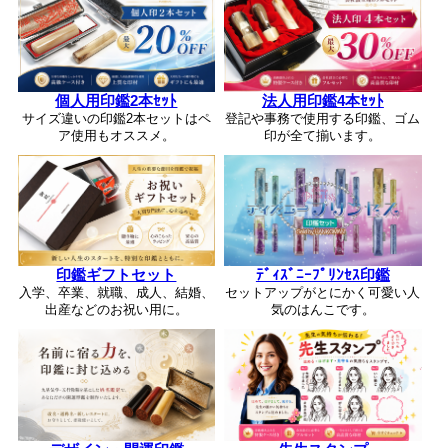
個人用印鑑2本ｾｯﾄ
法人用印鑑4本ｾｯﾄ
サイズ違いの印鑑2本セットはペ
登記や事務で使用する印鑑、ゴム
ア使用もオススメ。
印が全て揃います。
印鑑ギフトセット
ﾃﾞｨｽﾞﾆｰﾌﾟﾘﾝｾｽ印鑑
入学、卒業、就職、成人、結婚、
セットアップがとにかく可愛い人
出産などのお祝い用に。
気のはんこです。