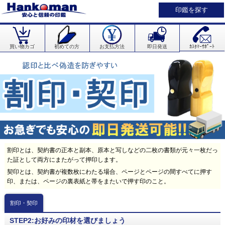
印鑑を探す
買い物カゴ
初めての方
お支払方法
即日発送
ｶｽﾀﾏｰｻﾎﾟｰﾄ
割印とは、契約書の正本と副本、原本と写しなどの二枚の書類が元々一枚だっ
た証として両方にまたがって押印します。
契印とは、契約書が複数枚にわたる場合、ページとページの間すべてに押す
印、または、ページの裏表紙と帯をまたいで押す印のこと。
割印・契印
STEP2:お好みの印材を選びましょう