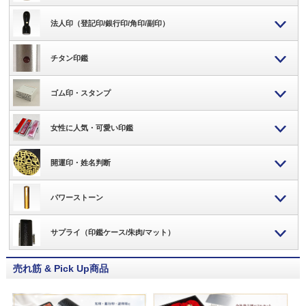
法人印（登記印/銀行印/角印/副印）
チタン印鑑
ゴム印・スタンプ
女性に人気・可愛い印鑑
開運印・姓名判断
パワーストーン
サプライ（印鑑ケース/朱肉/マット）
売れ筋 & Pick Up商品