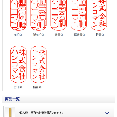
商品一覧
個人印（実印/銀行印/認印/セット）