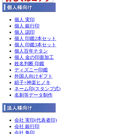
個人 実印
個人 銀行印
個人 認印
個人 印鑑2本セット
個人 印鑑3本セット
個人百年チタン
個人 金の印面加工
姓名判断 印鑑
ディズニー印鑑
外国人向けギフト
組子×神楽ヒノキ
ネーム印(スタンプ式)
名刺等データ制作
会社 実印(代表者印)
会社 銀行印
会社 角印