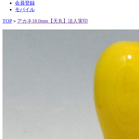
会員登録
モバイル
TOP
＞
アカネ18.0mm【天丸】法人実印