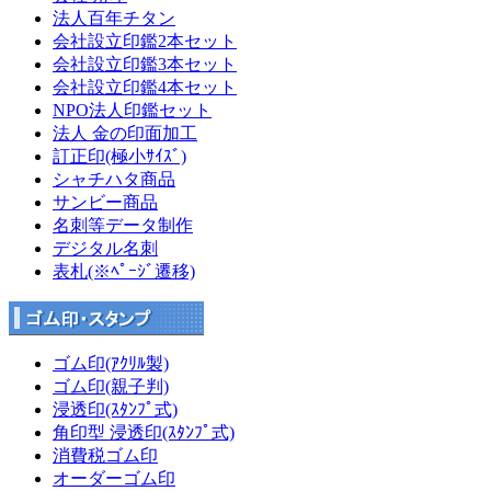
法人百年チタン
会社設立印鑑2本セット
会社設立印鑑3本セット
会社設立印鑑4本セット
NPO法人印鑑セット
法人 金の印面加工
訂正印(極小ｻｲｽﾞ)
シャチハタ商品
サンビー商品
名刺等データ制作
デジタル名刺
表札(※ﾍﾟｰｼﾞ遷移)
ゴム印(ｱｸﾘﾙ製)
ゴム印(親子判)
浸透印(ｽﾀﾝﾌﾟ式)
角印型 浸透印(ｽﾀﾝﾌﾟ式)
消費税ゴム印
オーダーゴム印