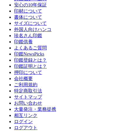
安心の10年保証
印材について
書体について
サイズについて
外国人向けハンコ
珍名さん印鑑
印鑑供養
よくあるご質問
印鑑NewsPicks
印鑑登録とは？
印鑑証明とは？
押印について
会社概要
ご利用規約
特定商取引法
サイトマップ
お問い合わせ
大量発注・業務提携
相互リンク
ログイン
ログアウト