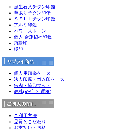
誕生石入チタン印鑑
革張りチタン印伝
ＳＥＬＬチタン印鑑
アルミ印鑑
パワーストーン
個人 金運招福印鑑
落款印
極印
個人用印鑑ケース
法人印鑑・ゴム印ケース
朱肉・捺印マット
表札(※ﾍﾟｰｼﾞ遷移)
ご利用方法
品質とこだわり
お支払い・送料