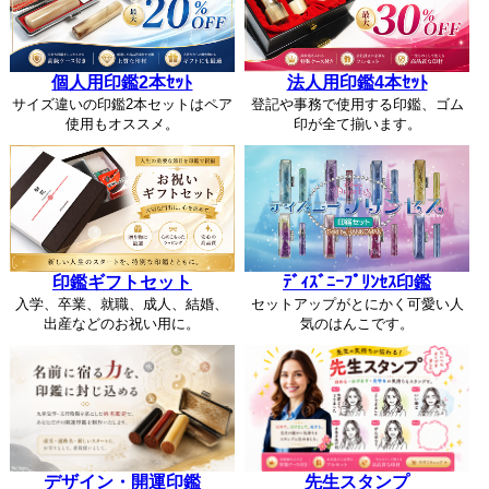
個人用印鑑2本ｾｯﾄ
法人用印鑑4本ｾｯﾄ
サイズ違いの印鑑2本セットはペア
登記や事務で使用する印鑑、ゴム
使用もオススメ。
印が全て揃います。
印鑑ギフトセット
ﾃﾞｨｽﾞﾆｰﾌﾟﾘﾝｾｽ印鑑
入学、卒業、就職、成人、結婚、
セットアップがとにかく可愛い人
出産などのお祝い用に。
気のはんこです。
デザイン・開運印鑑
先生スタンプ