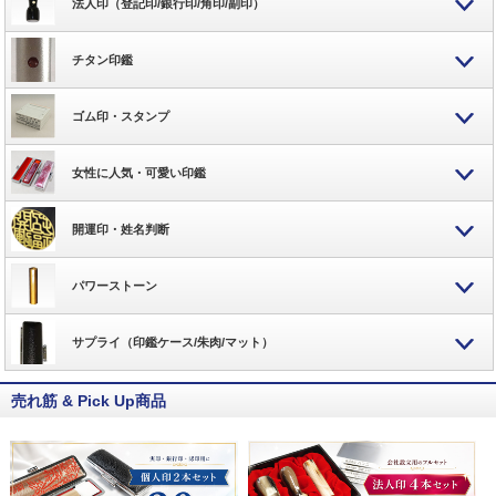
法人印（登記印/銀行印/角印/副印）
チタン印鑑
ゴム印・スタンプ
女性に人気・可愛い印鑑
開運印・姓名判断
パワーストーン
サプライ（印鑑ケース/朱肉/マット）
売れ筋 & Pick Up商品