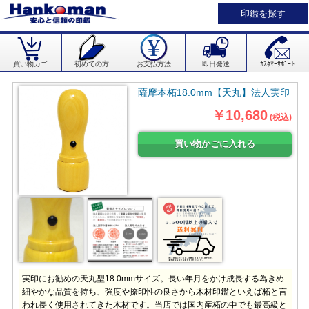
印鑑を探す
買い物カゴ
初めての方
お支払方法
即日発送
ｶｽﾀﾏｰｻﾎﾟｰﾄ
薩摩本柘18.0mm【天丸】法人実印
￥10,680
(税込)
実印にお勧めの天丸型18.0mmサイズ。長い年月をかけ成長する為きめ
細やかな品質を持ち、強度や捺印性の良さから木材印鑑といえば柘と言
われ長く使用されてきた木材です。当店では国内産柘の中でも最高級と