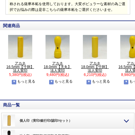
称される薩摩本柘を使用しております。大変ポピュラーな素材の為ご選
択でお悩みの際は是非こちらの薩摩本柘をご選択くださいませ。
関連商品
アカネ
アカネ
アカネ
アカ
16.5mm【寸胴】
18.0mm【天丸】
18.0mm【寸胴】
16.5m
法人実印
法人実印
法人実印
法人
5,380円(税込)
9,480円(税込)
6,210円(税込)
8,980円
もっと見る
もっと見る
もっと見る
も
商品一覧
個人印（実印/銀行印/認印/セット）