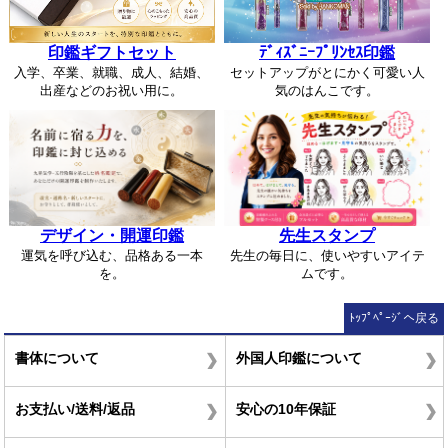
印鑑ギフトセット
ﾃﾞｨｽﾞﾆｰﾌﾟﾘﾝｾｽ印鑑
入学、卒業、就職、成人、結婚、
セットアップがとにかく可愛い人
出産などのお祝い用に。
気のはんこです。
デザイン・開運印鑑
先生スタンプ
運気を呼び込む、品格ある一本
先生の毎日に、使いやすいアイテ
を。
ムです。
ﾄｯﾌﾟﾍﾟｰｼﾞへ戻る
書体について
外国人印鑑について
お支払い/送料/返品
安心の10年保証