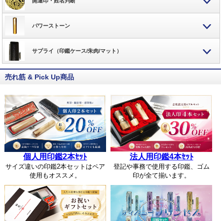
開運印・姓名判断
パワーストーン
サプライ（印鑑ケース/朱肉/マット）
売れ筋 & Pick Up商品
個人用印鑑2本ｾｯﾄ
法人用印鑑4本ｾｯﾄ
サイズ違いの印鑑2本セットはペア
登記や事務で使用する印鑑、ゴム
使用もオススメ。
印が全て揃います。