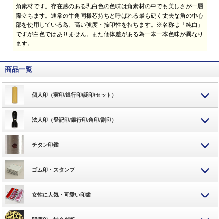
角素材です。存在感のある乳白色の色味は角素材の中でも美しさが一層
際立ちます。通常の牛角同様芯持ちと呼ばれる最も硬く丈夫な角の中心
部を使用している為、高い強度・捺印性を持ちます。※名称は「純白」
ですが白色ではありません。また個体差がある為一本一本色味が異なり
ます。
商品一覧
個人印（実印/銀行印/認印/セット）
法人印（登記印/銀行印/角印/副印）
チタン印鑑
ゴム印・スタンプ
女性に人気・可愛い印鑑