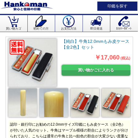
印鑑を探す
買い物カゴ
初めての方
お支払方法
即日発送
ｶｽﾀﾏｰｻﾎﾟｰﾄ
【純白】牛角12.0mmもみ皮ケース
【全2色】セット
￥17,060
(税込)
認印・銀行印にお勧めの12.0mmサイズ印鑑にもみ皮ケース（全2色）
が付いた人気のセット。牛角はマーブル模様の割合によりランクが分け
られており、こちらは通常の牛角と比べ飴色の割合が大変少ない貴重な