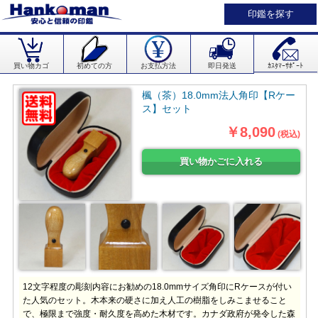
印鑑を探す
買い物カゴ
初めての方
お支払方法
即日発送
ｶｽﾀﾏｰｻﾎﾟｰﾄ
楓（茶）18.0mm法人角印【Rケー
ス】セット
￥8,090
(税込)
12文字程度の彫刻内容にお勧めの18.0mmサイズ角印にRケースが付い
た人気のセット。木本来の硬さに加え人工の樹脂をしみこませること
で、極限まで強度・耐久度を高めた木材です。カナダ政府が発令した森