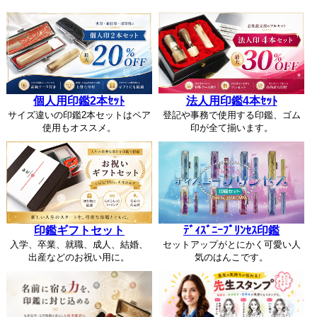
個人用印鑑2本ｾｯﾄ
法人用印鑑4本ｾｯﾄ
サイズ違いの印鑑2本セットはペア
登記や事務で使用する印鑑、ゴム
使用もオススメ。
印が全て揃います。
印鑑ギフトセット
ﾃﾞｨｽﾞﾆｰﾌﾟﾘﾝｾｽ印鑑
入学、卒業、就職、成人、結婚、
セットアップがとにかく可愛い人
出産などのお祝い用に。
気のはんこです。