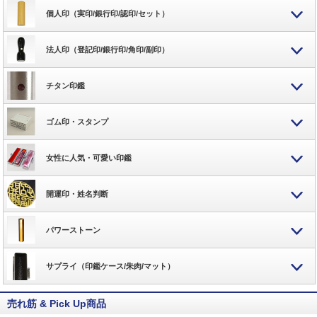
個人印（実印/銀行印/認印/セット）
法人印（登記印/銀行印/角印/副印）
チタン印鑑
ゴム印・スタンプ
女性に人気・可愛い印鑑
開運印・姓名判断
パワーストーン
サプライ（印鑑ケース/朱肉/マット）
売れ筋 & Pick Up商品