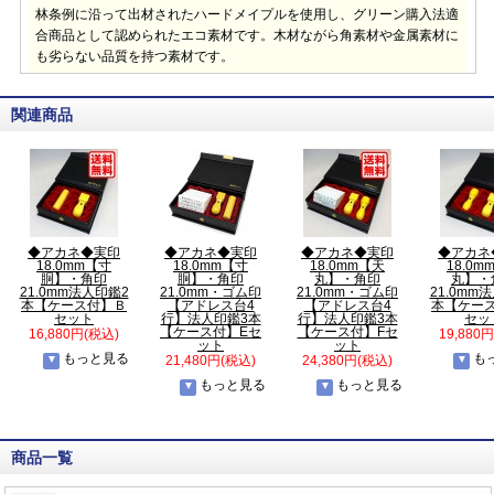
林条例に沿って出材されたハードメイプルを使用し、グリーン購入法適
合商品として認められたエコ素材です。木材ながら角素材や金属素材に
も劣らない品質を持つ素材です。
関連商品
◆アカネ◆実印
◆アカネ◆実印
◆アカネ◆実印
◆アカネ
18.0mm【寸
18.0mm【寸
18.0mm【天
18.0m
胴】・角印
胴】・角印
丸】・角印
丸】・
21.0mm法人印鑑2
21.0mm・ゴム印
21.0mm・ゴム印
21.0mm
本【ケース付】Ｂ
【アドレス台4
【アドレス台4
本【ケー
セット
行】法人印鑑3本
行】法人印鑑3本
セッ
【ケース付】Eセ
【ケース付】Fセ
16,880円(税込)
19,880
ット
ット
もっと見る
も
21,480円(税込)
24,380円(税込)
もっと見る
もっと見る
商品一覧