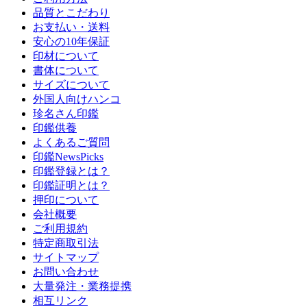
品質とこだわり
お支払い・送料
安心の10年保証
印材について
書体について
サイズについて
外国人向けハンコ
珍名さん印鑑
印鑑供養
よくあるご質問
印鑑NewsPicks
印鑑登録とは？
印鑑証明とは？
押印について
会社概要
ご利用規約
特定商取引法
サイトマップ
お問い合わせ
大量発注・業務提携
相互リンク