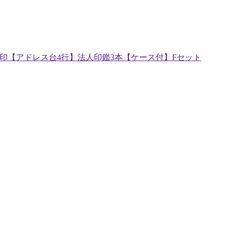
ゴム印【アドレス台4行】法人印鑑3本【ケース付】Fセット