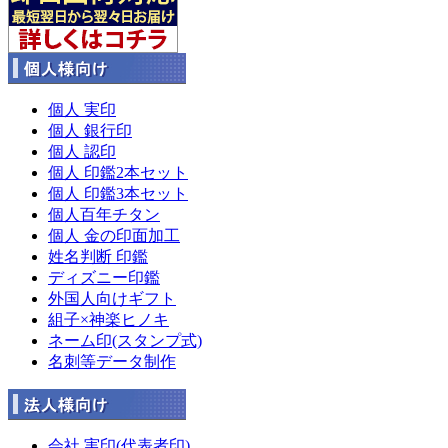
個人 実印
個人 銀行印
個人 認印
個人 印鑑2本セット
個人 印鑑3本セット
個人百年チタン
個人 金の印面加工
姓名判断 印鑑
ディズニー印鑑
外国人向けギフト
組子×神楽ヒノキ
ネーム印(スタンプ式)
名刺等データ制作
会社 実印(代表者印)