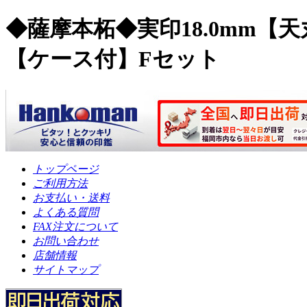
◆薩摩本柘◆実印18.0mm【
【ケース付】Fセット
トップページ
ご利用方法
お支払い・送料
よくある質問
FAX注文について
お問い合わせ
店舗情報
サイトマップ