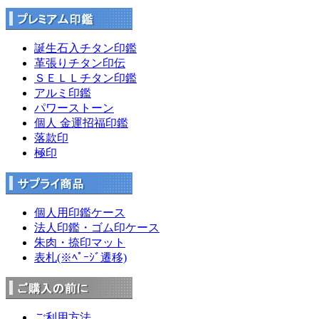
誕生石入チタン印鑑
革張りチタン印伝
ＳＥＬＬチタン印鑑
アルミ印鑑
パワーストーン
個人 金運招福印鑑
落款印
極印
個人用印鑑ケース
法人印鑑・ゴム印ケース
朱肉・捺印マット
表札(※ﾍﾟｰｼﾞ遷移)
ご利用方法