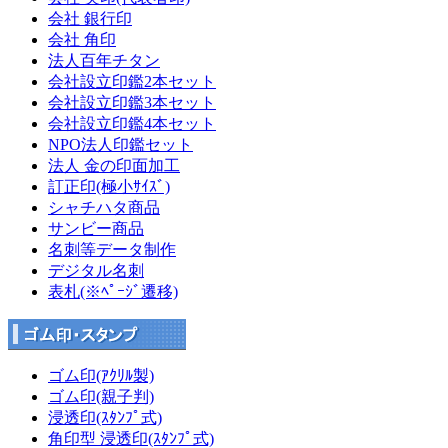
会社 銀行印
会社 角印
法人百年チタン
会社設立印鑑2本セット
会社設立印鑑3本セット
会社設立印鑑4本セット
NPO法人印鑑セット
法人 金の印面加工
訂正印(極小ｻｲｽﾞ)
シャチハタ商品
サンビー商品
名刺等データ制作
デジタル名刺
表札(※ﾍﾟｰｼﾞ遷移)
ゴム印(ｱｸﾘﾙ製)
ゴム印(親子判)
浸透印(ｽﾀﾝﾌﾟ式)
角印型 浸透印(ｽﾀﾝﾌﾟ式)