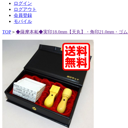
ログイン
ログアウト
会員登録
モバイル
TOP
＞
◆薩摩本柘◆実印18.0mm【天丸】・角印21.0mm・