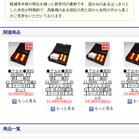
軽減等木材の弱点を補った新世代の素材です。温かみのあるはっきりと
した木目が特徴的で、高級感のある深紅の見た目から女性の方から多く
のご支持をいただいております。
関連商品
◆アカネ◆実印
◆アカネ◆実印
◆アカネ◆実印
◆アカネ
18.0mm【寸
18.0mm【寸
18.0mm【天
18.0m
胴】・角印
胴】・角印
丸】・角印
丸】・
21.0mm法人印鑑2
21.0mm・ゴム印
21.0mm・ゴム印
21.0mm
本【ケース付】Ｂ
【アドレス台4
【アドレス台4
本【ケー
セット
行】法人印鑑3本
行】法人印鑑3本
セッ
【ケース付】Eセ
【ケース付】Fセ
16,880円(税込)
19,880
ット
ット
もっと見る
も
21,480円(税込)
24,380円(税込)
もっと見る
もっと見る
商品一覧