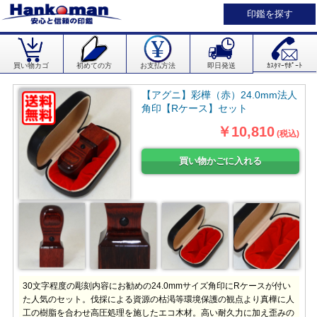
印鑑を探す
買い物カゴ
初めての方
お支払方法
即日発送
ｶｽﾀﾏｰｻﾎﾟｰﾄ
【アグニ】彩樺（赤）24.0mm法人
角印【Rケース】セット
￥10,810
(税込)
30文字程度の彫刻内容にお勧めの24.0mmサイズ角印にRケースが付い
た人気のセット。伐採による資源の枯渇等環境保護の観点より真樺に人
工の樹脂を合わせ高圧処理を施したエコ木材。高い耐久力に加え歪みの