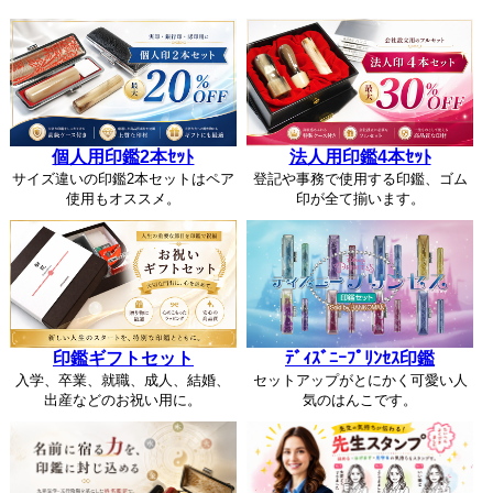
個人用印鑑2本ｾｯﾄ
法人用印鑑4本ｾｯﾄ
サイズ違いの印鑑2本セットはペア
登記や事務で使用する印鑑、ゴム
使用もオススメ。
印が全て揃います。
印鑑ギフトセット
ﾃﾞｨｽﾞﾆｰﾌﾟﾘﾝｾｽ印鑑
入学、卒業、就職、成人、結婚、
セットアップがとにかく可愛い人
出産などのお祝い用に。
気のはんこです。