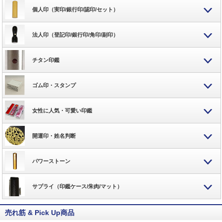
個人印（実印/銀行印/認印/セット）
法人印（登記印/銀行印/角印/副印）
チタン印鑑
ゴム印・スタンプ
女性に人気・可愛い印鑑
開運印・姓名判断
パワーストーン
サプライ（印鑑ケース/朱肉/マット）
売れ筋 & Pick Up商品