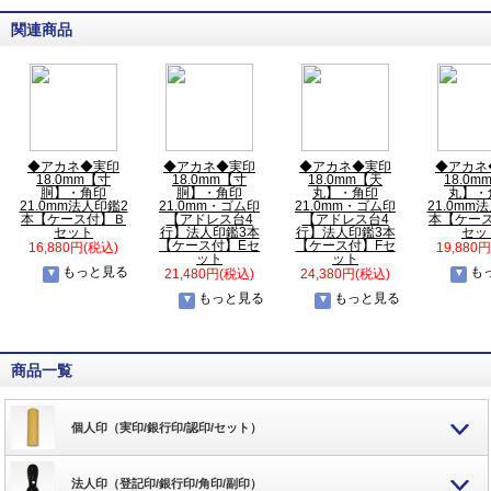
関連商品
◆アカネ◆実印
◆アカネ◆実印
◆アカネ◆実印
◆アカネ
18.0mm【寸
18.0mm【寸
18.0mm【天
18.0m
胴】・角印
胴】・角印
丸】・角印
丸】・
21.0mm法人印鑑2
21.0mm・ゴム印
21.0mm・ゴム印
21.0mm
本【ケース付】Ｂ
【アドレス台4
【アドレス台4
本【ケー
セット
行】法人印鑑3本
行】法人印鑑3本
セッ
【ケース付】Eセ
【ケース付】Fセ
16,880円(税込)
19,880
ット
ット
もっと見る
も
21,480円(税込)
24,380円(税込)
もっと見る
もっと見る
商品一覧
個人印（実印/銀行印/認印/セット）
法人印（登記印/銀行印/角印/副印）