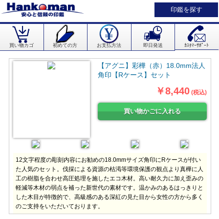
印鑑を探す
買い物カゴ
初めての方
お支払方法
即日発送
ｶｽﾀﾏｰｻﾎﾟｰﾄ
【アグニ】彩樺（赤）18.0mm法人
角印【Rケース】セット
￥8,440
(税込)
12文字程度の彫刻内容にお勧めの18.0mmサイズ角印にRケースが付い
た人気のセット。伐採による資源の枯渇等環境保護の観点より真樺に人
工の樹脂を合わせ高圧処理を施したエコ木材。高い耐久力に加え歪みの
軽減等木材の弱点を補った新世代の素材です。温かみのあるはっきりと
した木目が特徴的で、高級感のある深紅の見た目から女性の方から多く
のご支持をいただいております。