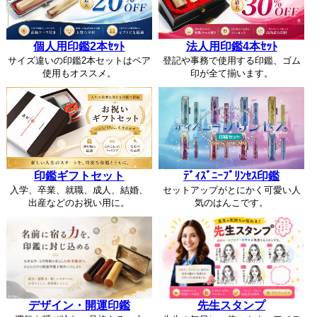
個人用印鑑2本ｾｯﾄ
法人用印鑑4本ｾｯﾄ
サイズ違いの印鑑2本セットはペア
登記や事務で使用する印鑑、ゴム
使用もオススメ。
印が全て揃います。
印鑑ギフトセット
ﾃﾞｨｽﾞﾆｰﾌﾟﾘﾝｾｽ印鑑
入学、卒業、就職、成人、結婚、
セットアップがとにかく可愛い人
出産などのお祝い用に。
気のはんこです。
デザイン・開運印鑑
先生スタンプ