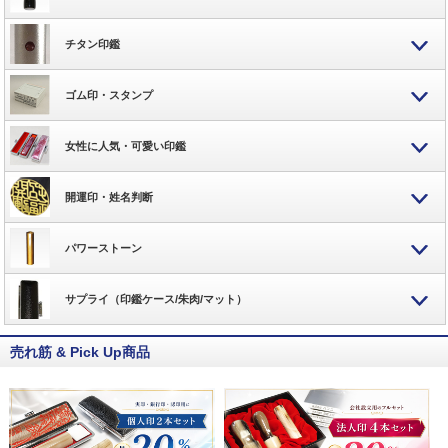
チタン印鑑
ゴム印・スタンプ
女性に人気・可愛い印鑑
開運印・姓名判断
パワーストーン
サプライ（印鑑ケース/朱肉/マット）
売れ筋 & Pick Up商品