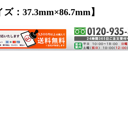
：37.3mm×86.7mm】