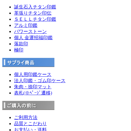
誕生石入チタン印鑑
革張りチタン印伝
ＳＥＬＬチタン印鑑
アルミ印鑑
パワーストーン
個人 金運招福印鑑
落款印
極印
個人用印鑑ケース
法人印鑑・ゴム印ケース
朱肉・捺印マット
表札(※ﾍﾟｰｼﾞ遷移)
ご利用方法
品質とこだわり
お支払い・送料