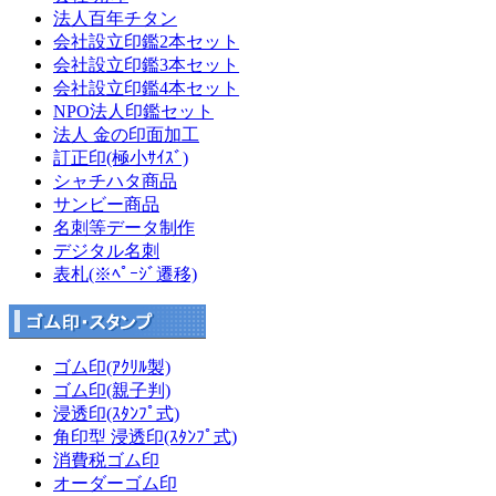
法人百年チタン
会社設立印鑑2本セット
会社設立印鑑3本セット
会社設立印鑑4本セット
NPO法人印鑑セット
法人 金の印面加工
訂正印(極小ｻｲｽﾞ)
シャチハタ商品
サンビー商品
名刺等データ制作
デジタル名刺
表札(※ﾍﾟｰｼﾞ遷移)
ゴム印(ｱｸﾘﾙ製)
ゴム印(親子判)
浸透印(ｽﾀﾝﾌﾟ式)
角印型 浸透印(ｽﾀﾝﾌﾟ式)
消費税ゴム印
オーダーゴム印