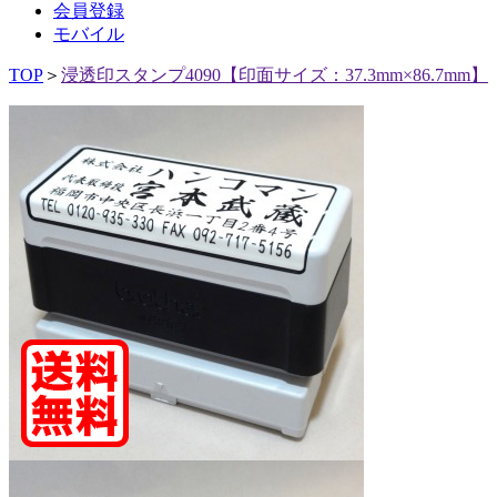
会員登録
モバイル
TOP
＞
浸透印スタンプ4090【印面サイズ：37.3mm×86.7mm】