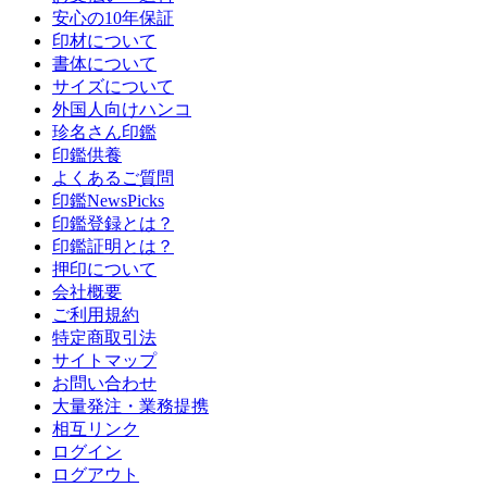
安心の10年保証
印材について
書体について
サイズについて
外国人向けハンコ
珍名さん印鑑
印鑑供養
よくあるご質問
印鑑NewsPicks
印鑑登録とは？
印鑑証明とは？
押印について
会社概要
ご利用規約
特定商取引法
サイトマップ
お問い合わせ
大量発注・業務提携
相互リンク
ログイン
ログアウト