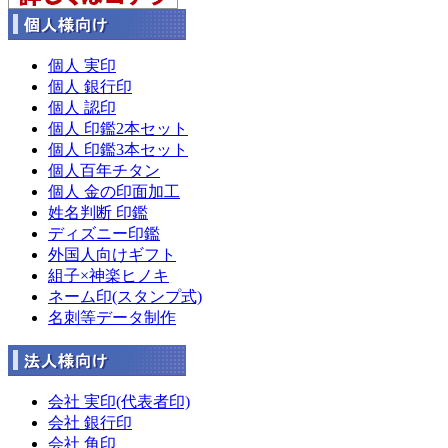
個人 実印
個人 銀行印
個人 認印
個人 印鑑2本セット
個人 印鑑3本セット
個人百年チタン
個人 金の印面加工
姓名判断 印鑑
ディズニー印鑑
外国人向けギフト
組子×神楽ヒノキ
ネーム印(スタンプ式)
名刺等データ制作
会社 実印(代表者印)
会社 銀行印
会社 角印