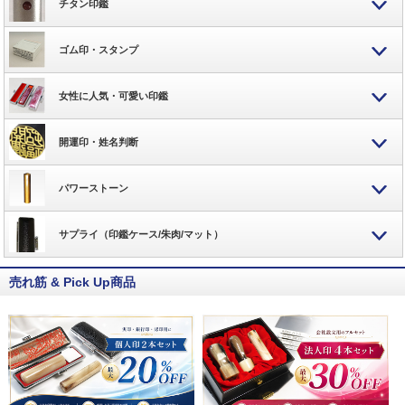
チタン印鑑
ゴム印・スタンプ
女性に人気・可愛い印鑑
開運印・姓名判断
パワーストーン
サプライ（印鑑ケース/朱肉/マット）
売れ筋 & Pick Up商品