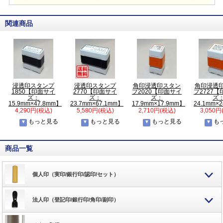
関連商品
浸透印スタンプ
浸透印スタンプ
角印浸透印スタン
角印浸透
1850【印面サイ
2770【印面サイ
プ2020【印面サイ
プ2727
ズ：
ズ：
ズ：
ズ
15.9mm×47.8mm】
23.7mm×67.1mm】
17.9mm×17.9mm】
24.1mm×
4,290円(税込)
5,580円(税込)
2,710円(税込)
3,050円
もっと見る
もっと見る
もっと見る
も
商品一覧
個人印（実印/銀行印/認印/セット）
法人印（登記印/銀行印/角印/副印）