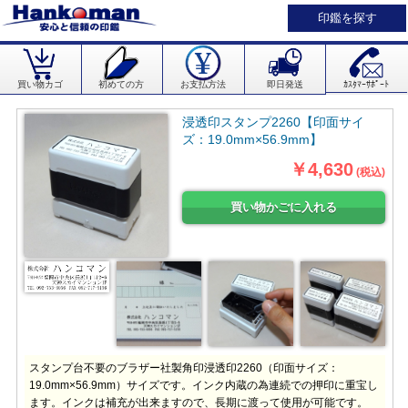
印鑑を探す
買い物カゴ
初めての方
お支払方法
即日発送
ｶｽﾀﾏｰｻﾎﾟｰﾄ
浸透印スタンプ2260【印面サイ
ズ：19.0mm×56.9mm】
￥4,630
(税込)
スタンプ台不要のブラザー社製角印浸透印2260（印面サイズ：
19.0mm×56.9mm）サイズです。インク内蔵の為連続での押印に重宝し
ます。インクは補充が出来ますので、長期に渡って使用が可能です。