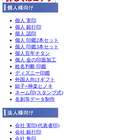
個人 実印
個人 銀行印
個人 認印
個人 印鑑2本セット
個人 印鑑3本セット
個人百年チタン
個人 金の印面加工
姓名判断 印鑑
ディズニー印鑑
外国人向けギフト
組子×神楽ヒノキ
ネーム印(スタンプ式)
名刺等データ制作
会社 実印(代表者印)
会社 銀行印
会社 角印