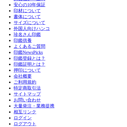
安心の10年保証
印材について
書体について
サイズについて
外国人向けハンコ
珍名さん印鑑
印鑑供養
よくあるご質問
印鑑NewsPicks
印鑑登録とは？
印鑑証明とは？
押印について
会社概要
ご利用規約
特定商取引法
サイトマップ
お問い合わせ
大量発注・業務提携
相互リンク
ログイン
ログアウト