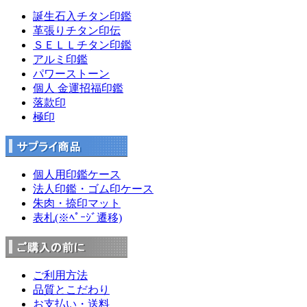
誕生石入チタン印鑑
革張りチタン印伝
ＳＥＬＬチタン印鑑
アルミ印鑑
パワーストーン
個人 金運招福印鑑
落款印
極印
個人用印鑑ケース
法人印鑑・ゴム印ケース
朱肉・捺印マット
表札(※ﾍﾟｰｼﾞ遷移)
ご利用方法
品質とこだわり
お支払い・送料