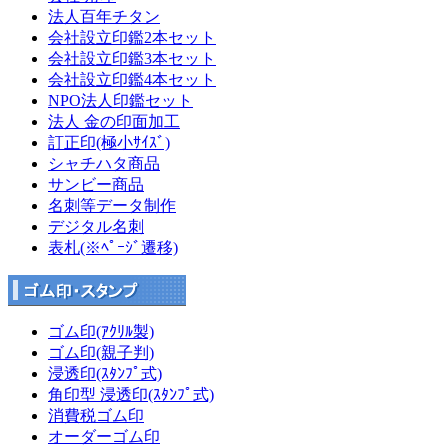
法人百年チタン
会社設立印鑑2本セット
会社設立印鑑3本セット
会社設立印鑑4本セット
NPO法人印鑑セット
法人 金の印面加工
訂正印(極小ｻｲｽﾞ)
シャチハタ商品
サンビー商品
名刺等データ制作
デジタル名刺
表札(※ﾍﾟｰｼﾞ遷移)
ゴム印(ｱｸﾘﾙ製)
ゴム印(親子判)
浸透印(ｽﾀﾝﾌﾟ式)
角印型 浸透印(ｽﾀﾝﾌﾟ式)
消費税ゴム印
オーダーゴム印