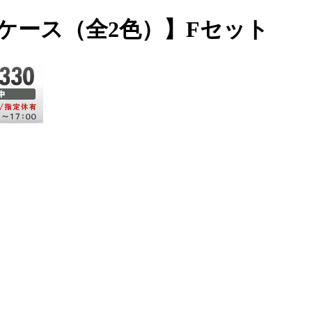
皮ケース（全2色）】Fセット