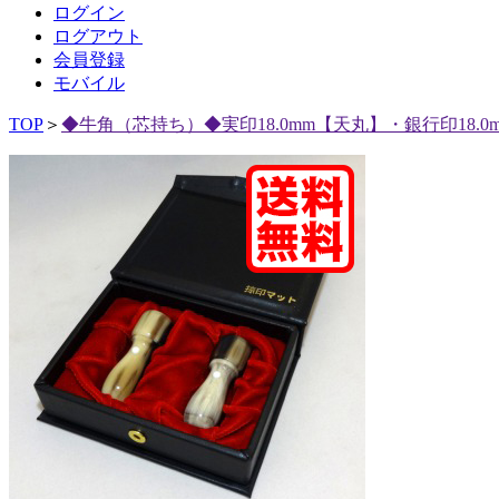
ログイン
ログアウト
会員登録
モバイル
TOP
＞
◆牛角（芯持ち）◆実印18.0mm【天丸】・銀行印18.