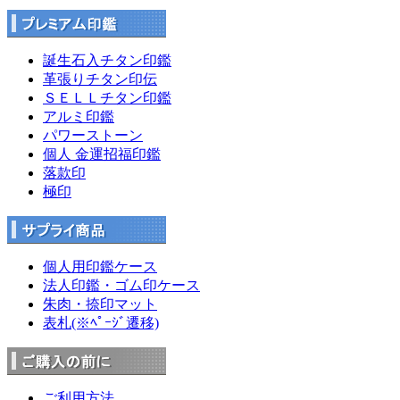
誕生石入チタン印鑑
革張りチタン印伝
ＳＥＬＬチタン印鑑
アルミ印鑑
パワーストーン
個人 金運招福印鑑
落款印
極印
個人用印鑑ケース
法人印鑑・ゴム印ケース
朱肉・捺印マット
表札(※ﾍﾟｰｼﾞ遷移)
ご利用方法