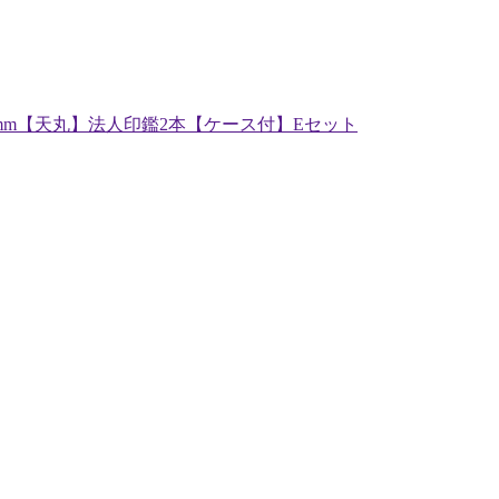
0mm【天丸】法人印鑑2本【ケース付】Eセット