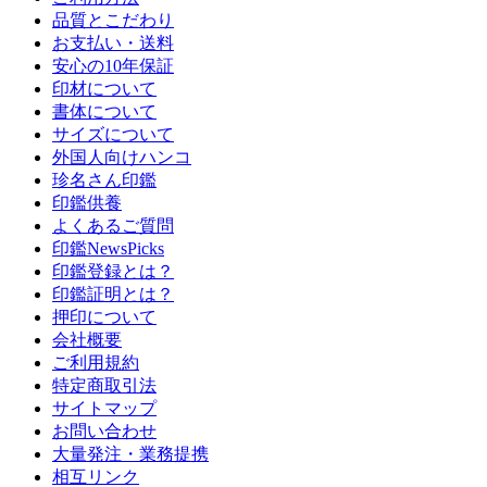
品質とこだわり
お支払い・送料
安心の10年保証
印材について
書体について
サイズについて
外国人向けハンコ
珍名さん印鑑
印鑑供養
よくあるご質問
印鑑NewsPicks
印鑑登録とは？
印鑑証明とは？
押印について
会社概要
ご利用規約
特定商取引法
サイトマップ
お問い合わせ
大量発注・業務提携
相互リンク