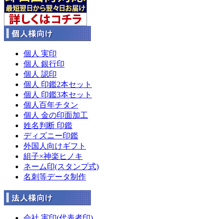
個人 実印
個人 銀行印
個人 認印
個人 印鑑2本セット
個人 印鑑3本セット
個人百年チタン
個人 金の印面加工
姓名判断 印鑑
ディズニー印鑑
外国人向けギフト
組子×神楽ヒノキ
ネーム印(スタンプ式)
名刺等データ制作
会社 実印(代表者印)