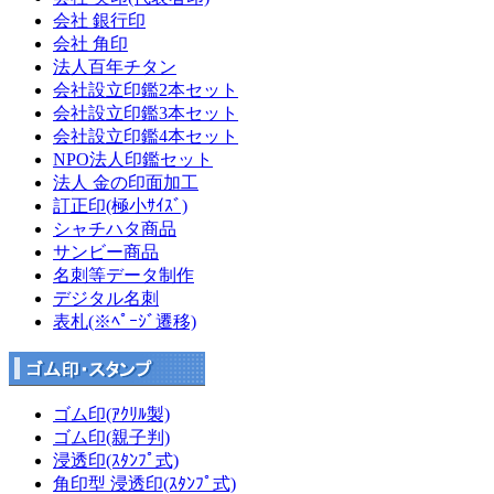
会社 銀行印
会社 角印
法人百年チタン
会社設立印鑑2本セット
会社設立印鑑3本セット
会社設立印鑑4本セット
NPO法人印鑑セット
法人 金の印面加工
訂正印(極小ｻｲｽﾞ)
シャチハタ商品
サンビー商品
名刺等データ制作
デジタル名刺
表札(※ﾍﾟｰｼﾞ遷移)
ゴム印(ｱｸﾘﾙ製)
ゴム印(親子判)
浸透印(ｽﾀﾝﾌﾟ式)
角印型 浸透印(ｽﾀﾝﾌﾟ式)