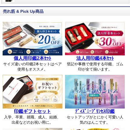
売れ筋 & Pick Up商品
個人用印鑑2本ｾｯﾄ
法人用印鑑4本ｾｯﾄ
サイズ違いの印鑑2本セットはペア
登記や事務で使用する印鑑、ゴム
使用もオススメ。
印が全て揃います。
印鑑ギフトセット
ﾃﾞｨｽﾞﾆｰﾌﾟﾘﾝｾｽ印鑑
入学、卒業、就職、成人、結婚、
セットアップがとにかく可愛い人
出産などのお祝い用に。
気のはんこです。