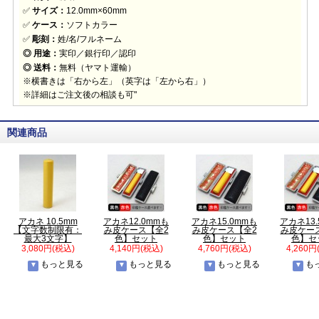
✅
サイズ：
12.0mm×60mm
✅
ケース：
ソフトカラー
✅
彫刻：
姓/名/フルネーム
◎ 用途：
実印／銀行印／認印
◎ 送料：
無料（ヤマト運輸）
※横書きは「右から左」（英字は「左から右」）
※詳細はご注文後の相談も可"
関連商品
アカネ 10.5mm
アカネ12.0mmも
アカネ15.0mmも
アカネ13
【文字数制限有：
み皮ケース【全2
み皮ケース【全2
み皮ケー
最大3文字】
色】セット
色】セット
色】セ
3,080円(税込)
4,140円(税込)
4,760円(税込)
4,260円
もっと見る
もっと見る
もっと見る
も