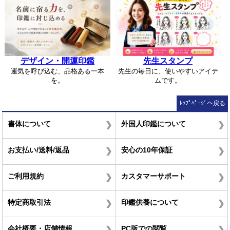
デザイン・開運印鑑
先生スタンプ
運気を呼び込む、品格ある一本
先生の毎日に、使いやすいアイテ
を。
ムです。
ﾄｯﾌﾟﾍﾟｰｼﾞへ戻る
書体について
外国人印鑑について
お支払い/送料/返品
安心の10年保証
ご利用規約
カスタマーサポート
特定商取引法
印鑑供養について
会社概要・店舗情報
PC版での閲覧