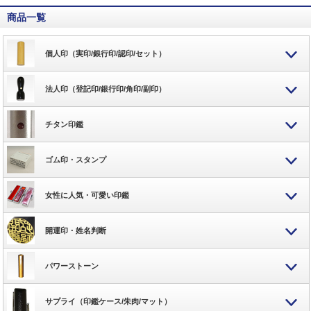
商品一覧
個人印（実印/銀行印/認印/セット）
法人印（登記印/銀行印/角印/副印）
チタン印鑑
ゴム印・スタンプ
女性に人気・可愛い印鑑
開運印・姓名判断
パワーストーン
サプライ（印鑑ケース/朱肉/マット）