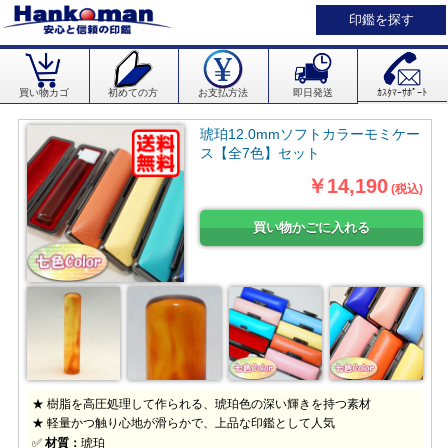
印鑑を探す
買い物カゴ
初めての方
お支払方法
即日発送
ｶｽﾀﾏｰｻﾎﾟｰﾄ
琥珀12.0mmソフトカラーモミケー
ス【全7色】セット
￥14,190
(税込)
★ 樹脂を高圧処理して作られる、琥珀色の深い輝きを持つ素材
★ 軽量かつ触り心地が滑らかで、上品な印鑑として人気
✅
材質：
琥珀