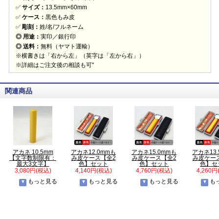
✅
サイズ：
13.5mm×60mm
✅
ケース：
黒色もみ皮
✅
彫刻：
姓/名/フルネーム
◎ 用途：
実印／銀行印
◎ 送料：
無料（ヤマト運輸）
※横書きは「右から左」（英字は「左から右」）
※詳細はご注文後の相談も可"
関連商品
アカネ 10.5mm
アカネ12.0mmも
アカネ15.0mmも
アカネ13
【文字数制限有：
み皮ケース【全2
み皮ケース【全2
み皮ケー
最大3文字】
色】セット
色】セット
色】セ
3,080円(税込)
4,140円(税込)
4,760円(税込)
4,260円
もっと見る
もっと見る
もっと見る
も