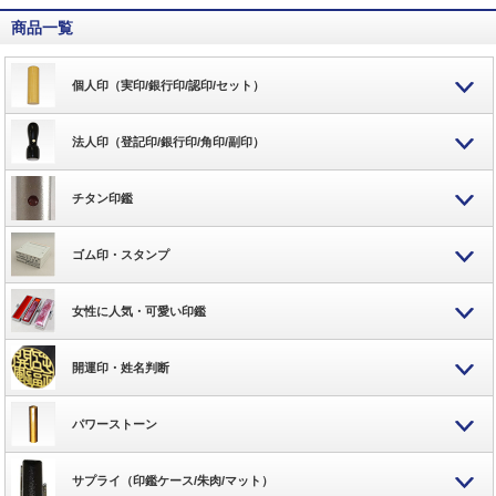
商品一覧
個人印（実印/銀行印/認印/セット）
法人印（登記印/銀行印/角印/副印）
チタン印鑑
ゴム印・スタンプ
女性に人気・可愛い印鑑
開運印・姓名判断
パワーストーン
サプライ（印鑑ケース/朱肉/マット）