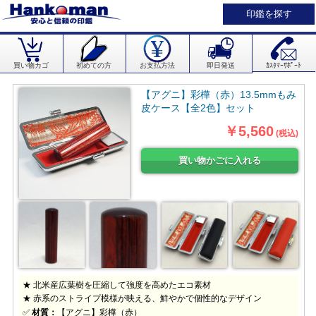
印鑑を探す
買い物カゴ
初めての方
お支払方法
即日発送
ｶｽﾀﾏｰｻﾎﾟｰﾄ
【アグニ】彩樺（赤）13.5mmもみ
皮ケース【全2色】セット
￥5,560
(税込)
★ 北米産広葉樹を圧縮して強度を高めたエコ素材
★ 赤系のストライプ模様が映える、鮮やかで個性的なデザイン
✅
材質：
【アグニ】彩樺（赤）