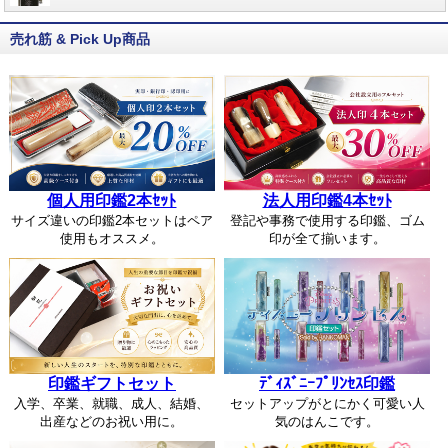
売れ筋 & Pick Up商品
個人用印鑑2本ｾｯﾄ
法人用印鑑4本ｾｯﾄ
サイズ違いの印鑑2本セットはペア
登記や事務で使用する印鑑、ゴム
使用もオススメ。
印が全て揃います。
印鑑ギフトセット
ﾃﾞｨｽﾞﾆｰﾌﾟﾘﾝｾｽ印鑑
入学、卒業、就職、成人、結婚、
セットアップがとにかく可愛い人
出産などのお祝い用に。
気のはんこです。