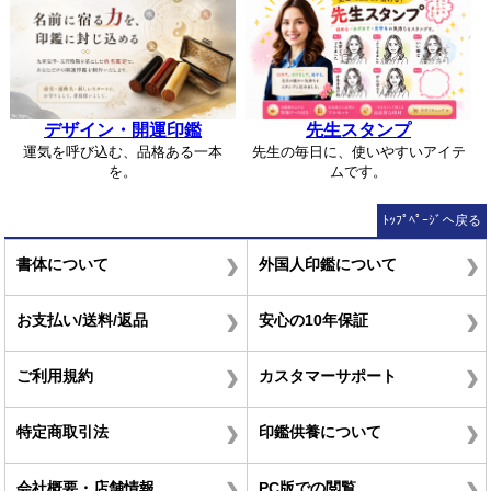
デザイン・開運印鑑
先生スタンプ
運気を呼び込む、品格ある一本
先生の毎日に、使いやすいアイテ
を。
ムです。
ﾄｯﾌﾟﾍﾟｰｼﾞへ戻る
書体について
外国人印鑑について
お支払い/送料/返品
安心の10年保証
ご利用規約
カスタマーサポート
特定商取引法
印鑑供養について
会社概要・店舗情報
PC版での閲覧