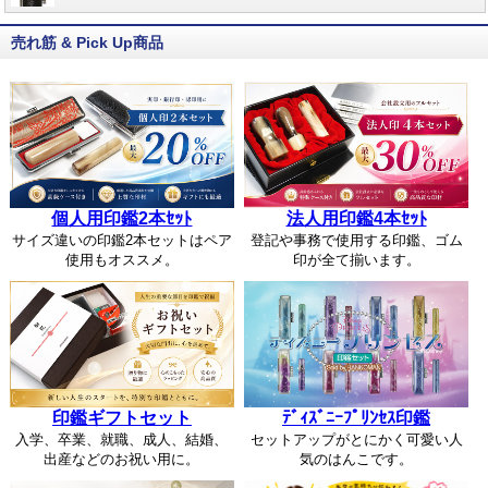
売れ筋 & Pick Up商品
個人用印鑑2本ｾｯﾄ
法人用印鑑4本ｾｯﾄ
サイズ違いの印鑑2本セットはペア
登記や事務で使用する印鑑、ゴム
使用もオススメ。
印が全て揃います。
印鑑ギフトセット
ﾃﾞｨｽﾞﾆｰﾌﾟﾘﾝｾｽ印鑑
入学、卒業、就職、成人、結婚、
セットアップがとにかく可愛い人
出産などのお祝い用に。
気のはんこです。