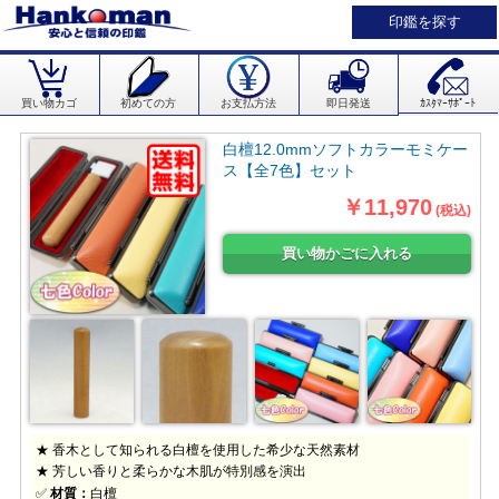
印鑑を探す
買い物カゴ
初めての方
お支払方法
即日発送
ｶｽﾀﾏｰｻﾎﾟｰﾄ
白檀12.0mmソフトカラーモミケー
ス【全7色】セット
￥11,970
(税込)
★ 香木として知られる白檀を使用した希少な天然素材
★ 芳しい香りと柔らかな木肌が特別感を演出
✅
材質：
白檀