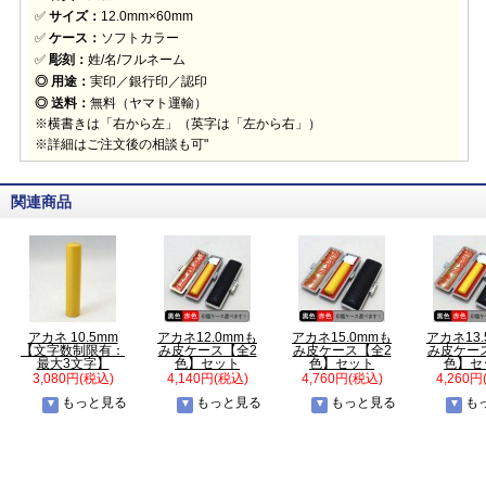
✅
サイズ：
12.0mm×60mm
✅
ケース：
ソフトカラー
✅
彫刻：
姓/名/フルネーム
◎ 用途：
実印／銀行印／認印
◎ 送料：
無料（ヤマト運輸）
※横書きは「右から左」（英字は「左から右」）
※詳細はご注文後の相談も可"
関連商品
アカネ 10.5mm
アカネ12.0mmも
アカネ15.0mmも
アカネ13
【文字数制限有：
み皮ケース【全2
み皮ケース【全2
み皮ケー
最大3文字】
色】セット
色】セット
色】セ
3,080円(税込)
4,140円(税込)
4,760円(税込)
4,260円
もっと見る
もっと見る
もっと見る
も