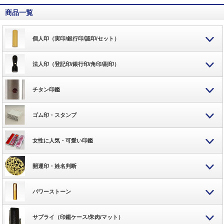
商品一覧
個人印（実印/銀行印/認印/セット）
法人印（登記印/銀行印/角印/副印）
チタン印鑑
ゴム印・スタンプ
女性に人気・可愛い印鑑
開運印・姓名判断
パワーストーン
サプライ（印鑑ケース/朱肉/マット）