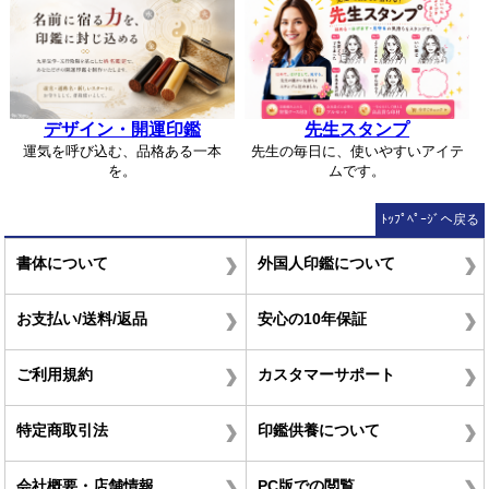
デザイン・開運印鑑
先生スタンプ
運気を呼び込む、品格ある一本
先生の毎日に、使いやすいアイテ
を。
ムです。
ﾄｯﾌﾟﾍﾟｰｼﾞへ戻る
書体について
外国人印鑑について
お支払い/送料/返品
安心の10年保証
ご利用規約
カスタマーサポート
特定商取引法
印鑑供養について
会社概要・店舗情報
PC版での閲覧