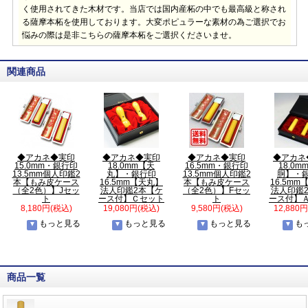
く使用されてきた木材です。当店では国内産柘の中でも最高級と称され
る薩摩本柘を使用しております。大変ポピュラーな素材の為ご選択でお
悩みの際は是非こちらの薩摩本柘をご選択くださいませ。
関連商品
◆アカネ◆実印
◆アカネ◆実印
◆アカネ◆実印
◆アカネ
15.0mm・銀行印
18.0mm【天
16.5mm・銀行印
18.0m
13.5mm個人印鑑2
丸】・銀行印
13.5mm個人印鑑2
胴】・
本【もみ皮ケース
16.5mm【天丸】
本【もみ皮ケース
16.5m
（全2色）】Jセッ
法人印鑑2本【ケ
（全2色）】Fセッ
法人印鑑
ト
ース付】Ｃセット
ト
ース付】
8,180円(税込)
19,080円(税込)
9,580円(税込)
12,880
もっと見る
もっと見る
もっと見る
も
商品一覧