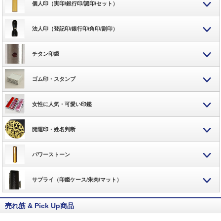
個人印（実印/銀行印/認印/セット）
法人印（登記印/銀行印/角印/副印）
チタン印鑑
ゴム印・スタンプ
女性に人気・可愛い印鑑
開運印・姓名判断
パワーストーン
サプライ（印鑑ケース/朱肉/マット）
売れ筋 & Pick Up商品