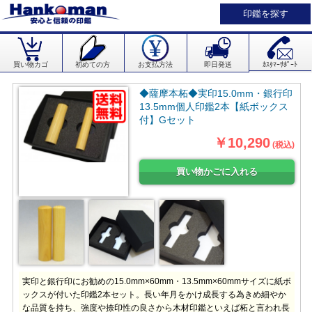
印鑑を探す
買い物カゴ
初めての方
お支払方法
即日発送
ｶｽﾀﾏｰｻﾎﾟｰﾄ
◆薩摩本柘◆実印15.0mm・銀行印
13.5mm個人印鑑2本【紙ボックス
付】Gセット
￥10,290
(税込)
実印と銀行印にお勧めの15.0mm×60mm・13.5mm×60mmサイズに紙ボ
ックスが付いた印鑑2本セット。長い年月をかけ成長する為きめ細やか
な品質を持ち、強度や捺印性の良さから木材印鑑といえば柘と言われ長