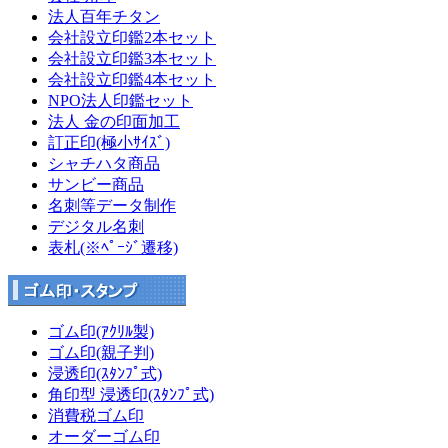
法人百年チタン
会社設立印鑑2本セット
会社設立印鑑3本セット
会社設立印鑑4本セット
NPO法人印鑑セット
法人 金の印面加工
訂正印(極小ｻｲｽﾞ)
シャチハタ商品
サンビー商品
名刺等データ制作
デジタル名刺
表札(※ﾍﾟｰｼﾞ遷移)
ゴム印(ｱｸﾘﾙ製)
ゴム印(親子判)
浸透印(ｽﾀﾝﾌﾟ式)
角印型 浸透印(ｽﾀﾝﾌﾟ式)
消費税ゴム印
オーダーゴム印