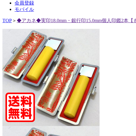
会員登録
モバイル
TOP
＞
◆アカネ◆実印18.0mm・銀行印15.0mm個人印鑑2本