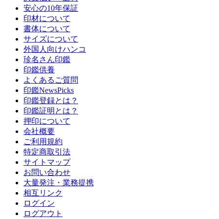
安心の10年保証
印材について
書体について
サイズについて
外国人向けハンコ
珍名さん印鑑
印鑑供養
よくあるご質問
印鑑NewsPicks
印鑑登録とは？
印鑑証明とは？
押印について
会社概要
ご利用規約
特定商取引法
サイトマップ
お問い合わせ
大量発注・業務提携
相互リンク
ログイン
ログアウト