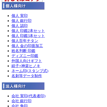
個人 実印
個人 銀行印
個人 認印
個人 印鑑2本セット
個人 印鑑3本セット
個人百年チタン
個人 金の印面加工
姓名判断 印鑑
ディズニー印鑑
外国人向けギフト
組子×神楽ヒノキ
ネーム印(スタンプ式)
名刺等データ制作
会社 実印(代表者印)
会社 銀行印
会社 角印