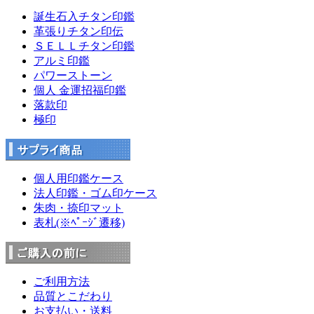
誕生石入チタン印鑑
革張りチタン印伝
ＳＥＬＬチタン印鑑
アルミ印鑑
パワーストーン
個人 金運招福印鑑
落款印
極印
個人用印鑑ケース
法人印鑑・ゴム印ケース
朱肉・捺印マット
表札(※ﾍﾟｰｼﾞ遷移)
ご利用方法
品質とこだわり
お支払い・送料