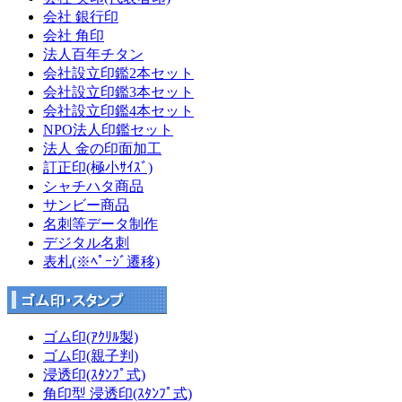
会社 銀行印
会社 角印
法人百年チタン
会社設立印鑑2本セット
会社設立印鑑3本セット
会社設立印鑑4本セット
NPO法人印鑑セット
法人 金の印面加工
訂正印(極小ｻｲｽﾞ)
シャチハタ商品
サンビー商品
名刺等データ制作
デジタル名刺
表札(※ﾍﾟｰｼﾞ遷移)
ゴム印(ｱｸﾘﾙ製)
ゴム印(親子判)
浸透印(ｽﾀﾝﾌﾟ式)
角印型 浸透印(ｽﾀﾝﾌﾟ式)