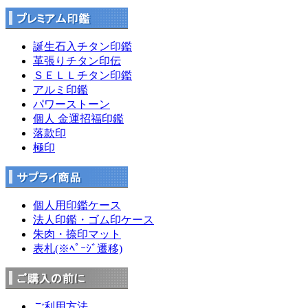
誕生石入チタン印鑑
革張りチタン印伝
ＳＥＬＬチタン印鑑
アルミ印鑑
パワーストーン
個人 金運招福印鑑
落款印
極印
個人用印鑑ケース
法人印鑑・ゴム印ケース
朱肉・捺印マット
表札(※ﾍﾟｰｼﾞ遷移)
ご利用方法