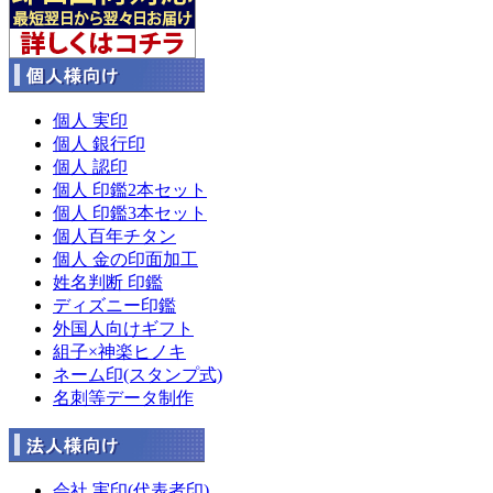
個人 実印
個人 銀行印
個人 認印
個人 印鑑2本セット
個人 印鑑3本セット
個人百年チタン
個人 金の印面加工
姓名判断 印鑑
ディズニー印鑑
外国人向けギフト
組子×神楽ヒノキ
ネーム印(スタンプ式)
名刺等データ制作
会社 実印(代表者印)