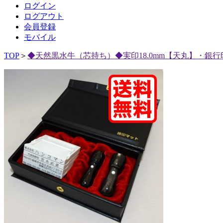
ログイン
ログアウト
会員登録
モバイル
TOP
＞
◆天然黒水牛（芯持ち）◆実印18.0mm【天丸】・銀行