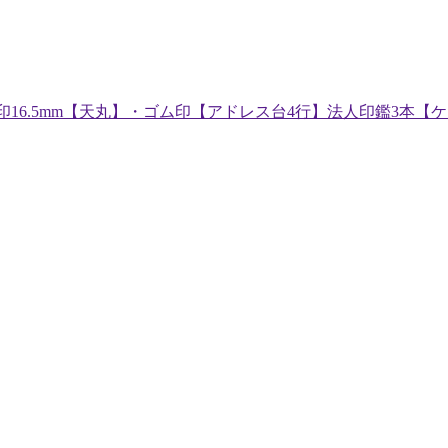
印16.5mm【天丸】・ゴム印【アドレス台4行】法人印鑑3本【