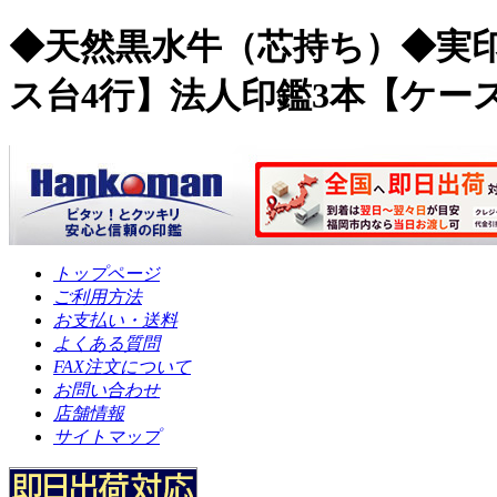
◆天然黒水牛（芯持ち）◆実印1
ス台4行】法人印鑑3本【ケー
トップページ
ご利用方法
お支払い・送料
よくある質問
FAX注文について
お問い合わせ
店舗情報
サイトマップ