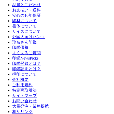
品質とこだわり
お支払い・送料
安心の10年保証
印材について
書体について
サイズについて
外国人向けハンコ
珍名さん印鑑
印鑑供養
よくあるご質問
印鑑NewsPicks
印鑑登録とは？
印鑑証明とは？
押印について
会社概要
ご利用規約
特定商取引法
サイトマップ
お問い合わせ
大量発注・業務提携
相互リンク