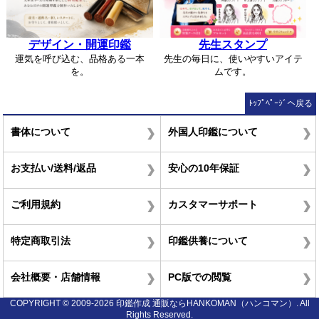
デザイン・開運印鑑
先生スタンプ
運気を呼び込む、品格ある一本
先生の毎日に、使いやすいアイテ
を。
ムです。
ﾄｯﾌﾟﾍﾟｰｼﾞへ戻る
書体について
外国人印鑑について
お支払い/送料/返品
安心の10年保証
ご利用規約
カスタマーサポート
特定商取引法
印鑑供養について
会社概要・店舗情報
PC版での閲覧
COPYRIGHT © 2009-2026 印鑑作成 通販ならHANKOMAN（ハンコマン）. All
Rights Reserved.