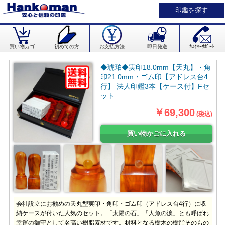
印鑑を探す
買い物カゴ
初めての方
お支払方法
即日発送
ｶｽﾀﾏｰｻﾎﾟｰﾄ
◆琥珀◆実印18.0mm【天丸】・角
印21.0mm・ゴム印【アドレス台4
行】 法人印鑑3本【ケース付】Fセ
ット
￥69,300
(税込)
会社設立にお勧めの天丸型実印・角印・ゴム印（アドレス台4行）に収
納ケースが付いた人気のセット。「太陽の石」「人魚の涙」とも呼ばれ
幸運の御守として名高い樹脂素材です。材料となる樹木の樹脂そのもの