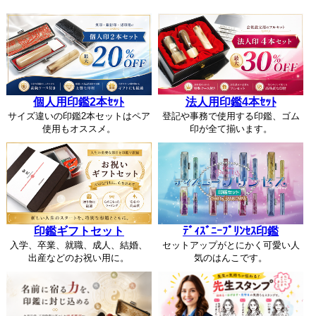
個人用印鑑2本ｾｯﾄ
法人用印鑑4本ｾｯﾄ
サイズ違いの印鑑2本セットはペア
登記や事務で使用する印鑑、ゴム
使用もオススメ。
印が全て揃います。
印鑑ギフトセット
ﾃﾞｨｽﾞﾆｰﾌﾟﾘﾝｾｽ印鑑
入学、卒業、就職、成人、結婚、
セットアップがとにかく可愛い人
出産などのお祝い用に。
気のはんこです。