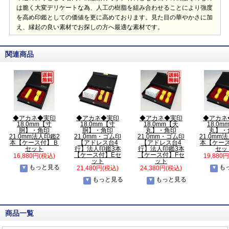
は脆く大変デリケートな為、人工の樹脂を組み合わせることにより強度
を高め印鑑としての価値を更に高めております。見た目の華やかさに加
え、縁起の良い素材でお探しの方へ最適な素材です。
関連商品
◆アカネ◆実印
◆アカネ◆実印
◆アカネ◆実印
◆アカネ
18.0mm【寸
18.0mm【寸
18.0mm【天
18.0m
胴】・角印
胴】・角印
丸】・角印
丸】・
21.0mm法人印鑑2
21.0mm・ゴム印
21.0mm・ゴム印
21.0mm
本【ケース付】Ｂ
【アドレス台4
【アドレス台4
本【ケー
セット
行】法人印鑑3本
行】法人印鑑3本
セッ
【ケース付】Eセ
【ケース付】Fセ
16,880円(税込)
19,880
ット
ット
もっと見る
も
21,480円(税込)
24,380円(税込)
もっと見る
もっと見る
商品一覧