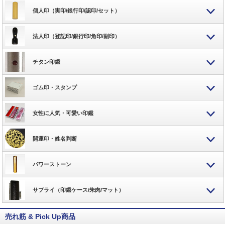
個人印（実印/銀行印/認印/セット）
法人印（登記印/銀行印/角印/副印）
チタン印鑑
ゴム印・スタンプ
女性に人気・可愛い印鑑
開運印・姓名判断
パワーストーン
サプライ（印鑑ケース/朱肉/マット）
売れ筋 & Pick Up商品