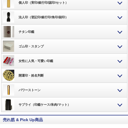
個人印（実印/銀行印/認印/セット）
法人印（登記印/銀行印/角印/副印）
チタン印鑑
ゴム印・スタンプ
女性に人気・可愛い印鑑
開運印・姓名判断
パワーストーン
サプライ（印鑑ケース/朱肉/マット）
売れ筋 & Pick Up商品