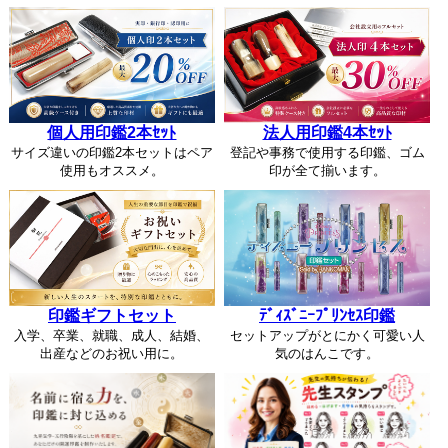
個人用印鑑2本ｾｯﾄ
法人用印鑑4本ｾｯﾄ
サイズ違いの印鑑2本セットはペア
登記や事務で使用する印鑑、ゴム
使用もオススメ。
印が全て揃います。
印鑑ギフトセット
ﾃﾞｨｽﾞﾆｰﾌﾟﾘﾝｾｽ印鑑
入学、卒業、就職、成人、結婚、
セットアップがとにかく可愛い人
出産などのお祝い用に。
気のはんこです。