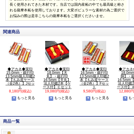
長く使用されてきた木材です。当店では国内産柘の中でも最高級と称さ
れる薩摩本柘を使用しております。大変ポピュラーな素材の為ご選択で
お悩みの際は是非こちらの薩摩本柘をご選択くださいませ。
関連商品
◆アカネ◆実印
◆アカネ◆実印
◆アカネ◆実印
◆アカネ
15.0mm・銀行印
18.0mm【天
16.5mm・銀行印
18.0m
13.5mm個人印鑑2
丸】・銀行印
13.5mm個人印鑑2
胴】・
本【もみ皮ケース
16.5mm【天丸】
本【もみ皮ケース
16.5m
（全2色）】Jセッ
法人印鑑2本【ケ
（全2色）】Fセッ
法人印鑑
ト
ース付】Ｃセット
ト
ース付】
8,180円(税込)
19,080円(税込)
9,580円(税込)
12,880
もっと見る
もっと見る
もっと見る
も
商品一覧