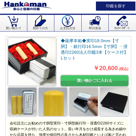
印鑑を探す
買い物カゴ
初めての方
お支払方法
即日発送
ｶｽﾀﾏｰｻﾎﾟｰﾄ
◆薩摩本柘◆実印18.0mm【寸
胴】・銀行印16.5mm【寸胴】・浸
透印2260法人印鑑3本【ケース付】
Lセット
￥20,600
(税込)
会社設立にお勧めの寸胴型実印・寸胴型銀行印・浸透印2260サイズに
収納ケースが付いた人気のセット。長い年月をかけ成長する為きめ細や
かな品質を持ち、強度や捺印性の良さから木材印鑑といえば柘と言われ