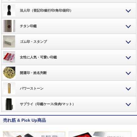
法人印（登記印/銀行印/角印/副印）
チタン印鑑
ゴム印・スタンプ
女性に人気・可愛い印鑑
開運印・姓名判断
パワーストーン
サプライ（印鑑ケース/朱肉/マット）
売れ筋 & Pick Up商品