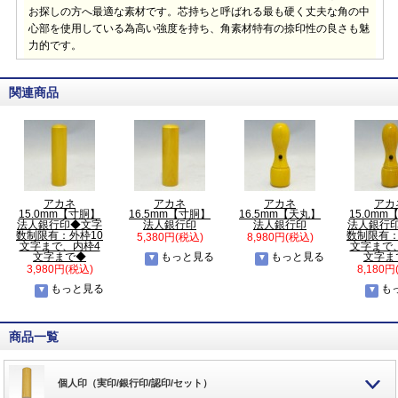
お探しの方へ最適な素材です。芯持ちと呼ばれる最も硬く丈夫な角の中
心部を使用している為高い強度を持ち、角素材特有の捺印性の良さも魅
力的です。
関連商品
アカネ
アカネ
アカネ
アカ
15.0mm【寸胴】
16.5mm【寸胴】
16.5mm【天丸】
15.0m
法人銀行印◆文字
法人銀行印
法人銀行印
法人銀行
数制限有：外枠10
数制限有：
5,380円(税込)
8,980円(税込)
文字まで、内枠4
文字まで
文字まで◆
もっと見る
もっと見る
文字ま
3,980円(税込)
8,180円
もっと見る
も
商品一覧
個人印（実印/銀行印/認印/セット）