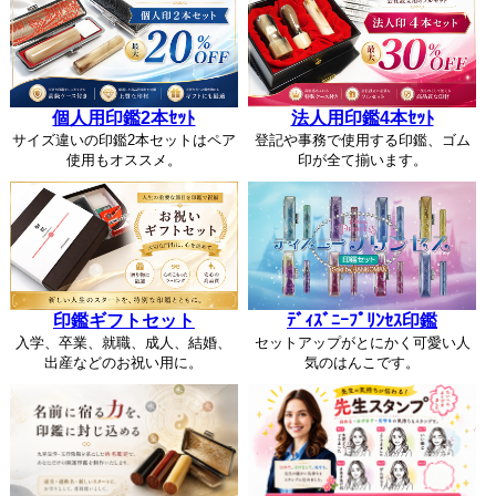
個人用印鑑2本ｾｯﾄ
法人用印鑑4本ｾｯﾄ
サイズ違いの印鑑2本セットはペア
登記や事務で使用する印鑑、ゴム
使用もオススメ。
印が全て揃います。
印鑑ギフトセット
ﾃﾞｨｽﾞﾆｰﾌﾟﾘﾝｾｽ印鑑
入学、卒業、就職、成人、結婚、
セットアップがとにかく可愛い人
出産などのお祝い用に。
気のはんこです。