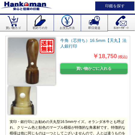
印鑑を探す
買い物カゴ
初めての方
お支払方法
即日発送
ｶｽﾀﾏｰｻﾎﾟｰﾄ
牛角（芯持ち）16.5mm【天丸】法
人銀行印
￥18,750
(税込)
実印・銀行印にお勧めの天丸型16.5mmサイズ。オランダ水牛とも呼ば
れ、クリーム色と飴色のマーブル模様が特徴的な角素材です。特徴的な
模様は他に同じものは一つとしてございませんので、人とは違うものを