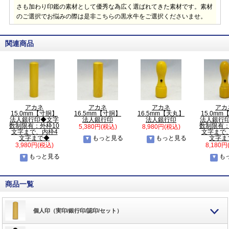
さも加わり印鑑の素材として優秀な為広く選ばれてきた素材です。素材
のご選択でお悩みの際は是非こちらの黒水牛をご選択くださいませ。
関連商品
アカネ
アカネ
アカネ
アカ
15.0mm【寸胴】
16.5mm【寸胴】
16.5mm【天丸】
15.0m
法人銀行印◆文字
法人銀行印
法人銀行印
法人銀行
数制限有：外枠10
数制限有：
5,380円(税込)
8,980円(税込)
文字まで、内枠4
文字まで
文字まで◆
もっと見る
もっと見る
文字ま
3,980円(税込)
8,180円
もっと見る
も
商品一覧
個人印（実印/銀行印/認印/セット）