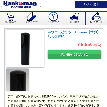
印鑑を探す
買い物カゴ
初めての方
お支払方法
即日発送
ｶｽﾀﾏｰｻﾎﾟｰﾄ
黒水牛（芯持ち）16.5mm【寸胴】
法人銀行印
￥5,550
(税込)
実印・銀行印にお勧めの寸胴型16.5mmサイズ。東南アジア地方の黒水
牛の角を使用した角素材です。芯持ちと呼ばれる最も硬く丈夫な角の中
心部を使用している為、高い強度を持ちます。角素材特有の捺印性の良