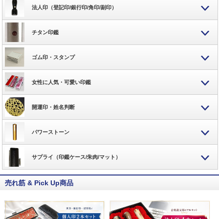
法人印（登記印/銀行印/角印/副印）
チタン印鑑
ゴム印・スタンプ
女性に人気・可愛い印鑑
開運印・姓名判断
パワーストーン
サプライ（印鑑ケース/朱肉/マット）
売れ筋 & Pick Up商品