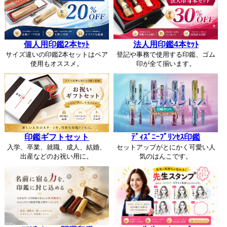
個人用印鑑2本ｾｯﾄ
法人用印鑑4本ｾｯﾄ
サイズ違いの印鑑2本セットはペア
登記や事務で使用する印鑑、ゴム
使用もオススメ。
印が全て揃います。
印鑑ギフトセット
ﾃﾞｨｽﾞﾆｰﾌﾟﾘﾝｾｽ印鑑
入学、卒業、就職、成人、結婚、
セットアップがとにかく可愛い人
出産などのお祝い用に。
気のはんこです。