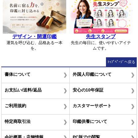
デザイン・開運印鑑
先生スタンプ
運気を呼び込む、品格ある一本
先生の毎日に、使いやすいアイテ
を。
ムです。
ﾄｯﾌﾟﾍﾟｰｼﾞへ戻る
書体について
外国人印鑑について
お支払い/送料/返品
安心の10年保証
ご利用規約
カスタマーサポート
特定商取引法
印鑑供養について
会社概要・店舗情報
PC版での閲覧