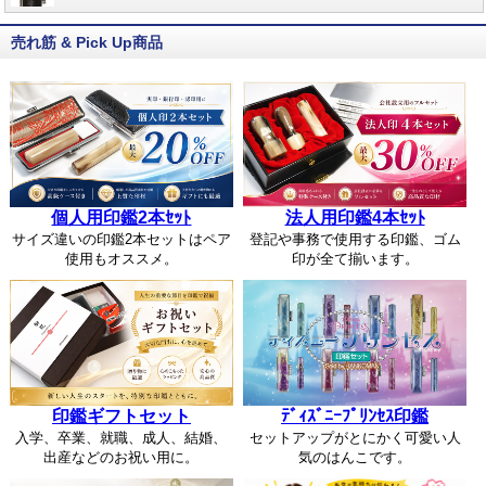
売れ筋 & Pick Up商品
個人用印鑑2本ｾｯﾄ
法人用印鑑4本ｾｯﾄ
サイズ違いの印鑑2本セットはペア
登記や事務で使用する印鑑、ゴム
使用もオススメ。
印が全て揃います。
印鑑ギフトセット
ﾃﾞｨｽﾞﾆｰﾌﾟﾘﾝｾｽ印鑑
入学、卒業、就職、成人、結婚、
セットアップがとにかく可愛い人
出産などのお祝い用に。
気のはんこです。