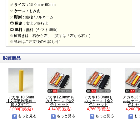
✅
サイズ：
15.0mm×60mm
✅
ケース：
もみ皮
✅
彫刻：
姓/名/フルネーム
◎ 用途：
実印／銀行印
◎ 送料：
無料（ヤマト運輸）
※横書きは「右から左」（英字は「左から右」）
※詳細はご注文後の相談も可"
関連商品
アカネ 10.5mm
アカネ12.0mmも
アカネ15.0mmも
アカネ13
【文字数制限有：
み皮ケース【全2
み皮ケース【全2
み皮ケー
最大3文字】
色】セット
色】セット
色】セ
3,080円(税込)
4,140円(税込)
4,760円(税込)
4,260円
もっと見る
もっと見る
もっと見る
も