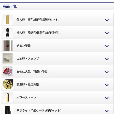
商品一覧
個人印（実印/銀行印/認印/セット）
法人印（登記印/銀行印/角印/副印）
チタン印鑑
ゴム印・スタンプ
女性に人気・可愛い印鑑
開運印・姓名判断
パワーストーン
サプライ（印鑑ケース/朱肉/マット）