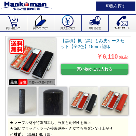
印鑑を探す
買い物カゴ
初めての方
お支払方法
即日発送
ｶｽﾀﾏｰｻﾎﾟｰﾄ
【黒楓】楓（黒）もみ皮ケースセ
ット【全2色】15mm 認印
￥6,110
(税込)
★ メープル材を特殊加工し、強度と耐候性を向上
★ 深いブラックカラーが高級感を引き立てるモダンな仕上がり
✅
材質：
【黒楓】楓（黒）