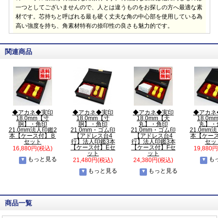
一つとしてございませんので、人とは違うものをお探しの方へ最適な素
材です。芯持ちと呼ばれる最も硬く丈夫な角の中心部を使用している為
高い強度を持ち、角素材特有の捺印性の良さも魅力的です。
関連商品
◆アカネ◆実印
◆アカネ◆実印
◆アカネ◆実印
◆アカネ
18.0mm【寸
18.0mm【寸
18.0mm【天
18.0m
胴】・角印
胴】・角印
丸】・角印
丸】・
21.0mm法人印鑑2
21.0mm・ゴム印
21.0mm・ゴム印
21.0mm
本【ケース付】Ｂ
【アドレス台4
【アドレス台4
本【ケー
セット
行】法人印鑑3本
行】法人印鑑3本
セッ
【ケース付】Eセ
【ケース付】Fセ
16,880円(税込)
19,880
ット
ット
もっと見る
も
21,480円(税込)
24,380円(税込)
もっと見る
もっと見る
商品一覧