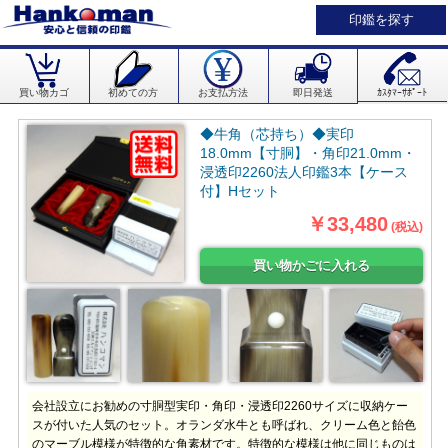
印鑑を探す
買い物カゴ
初めての方
お支払方法
即日発送
ｶｽﾀﾏｰｻﾎﾟｰﾄ
◆牛角（芯持ち）◆実印
18.0mm【寸胴】・角印21.0mm・
浸透印2260法人印鑑3本【ケース
付】Hセット
￥33,480
(税込)
会社設立にお勧めの寸胴型実印・角印・浸透印2260サイズに収納ケー
スが付いた人気のセット。オランダ水牛とも呼ばれ、クリーム色と飴色
のマーブル模様が特徴的な角素材です。特徴的な模様は他に同じものは