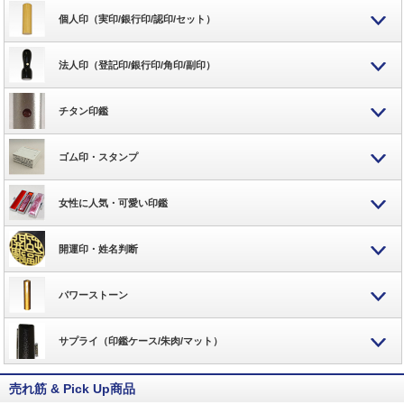
個人印（実印/銀行印/認印/セット）
法人印（登記印/銀行印/角印/副印）
チタン印鑑
ゴム印・スタンプ
女性に人気・可愛い印鑑
開運印・姓名判断
パワーストーン
サプライ（印鑑ケース/朱肉/マット）
売れ筋 & Pick Up商品