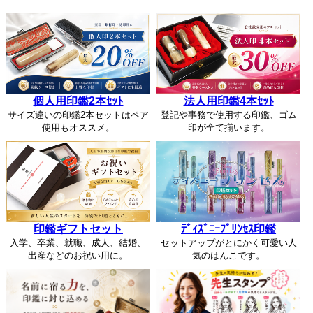
個人用印鑑2本ｾｯﾄ
法人用印鑑4本ｾｯﾄ
サイズ違いの印鑑2本セットはペア
登記や事務で使用する印鑑、ゴム
使用もオススメ。
印が全て揃います。
印鑑ギフトセット
ﾃﾞｨｽﾞﾆｰﾌﾟﾘﾝｾｽ印鑑
入学、卒業、就職、成人、結婚、
セットアップがとにかく可愛い人
出産などのお祝い用に。
気のはんこです。