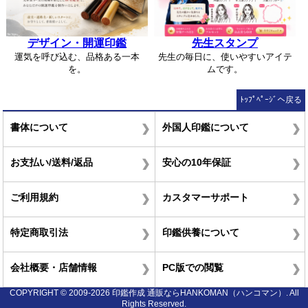
デザイン・開運印鑑
先生スタンプ
運気を呼び込む、品格ある一本
先生の毎日に、使いやすいアイテ
を。
ムです。
ﾄｯﾌﾟﾍﾟｰｼﾞへ戻る
書体について
外国人印鑑について
お支払い/送料/返品
安心の10年保証
ご利用規約
カスタマーサポート
特定商取引法
印鑑供養について
会社概要・店舗情報
PC版での閲覧
COPYRIGHT © 2009-2026 印鑑作成 通販ならHANKOMAN（ハンコマン）. All
Rights Reserved.