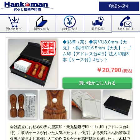
印鑑を探す
買い物カゴ
初めての方
お支払方法
即日発送
ｶｽﾀﾏｰｻﾎﾟｰﾄ
◆彩樺（茶）◆実印18.0mm【天
丸】・銀行印16.5mm【天丸】・ゴ
ム印【アドレス台4行】法人印鑑3
本【ケース付】Jセット
￥20,790
(税込)
会社設立にお勧めの天丸型実印・天丸型銀行印・ゴム印（アドレス台4
行）に収納ケースが付いた人気のセット。伐採による資源の枯渇等環境
保護の観点より真樺に人工の樹脂を合わせ高圧処理を施したエコ木材で