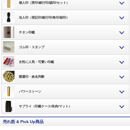
個人印（実印/銀行印/認印/セット）
法人印（登記印/銀行印/角印/副印）
チタン印鑑
ゴム印・スタンプ
女性に人気・可愛い印鑑
開運印・姓名判断
パワーストーン
サプライ（印鑑ケース/朱肉/マット）
売れ筋 & Pick Up商品