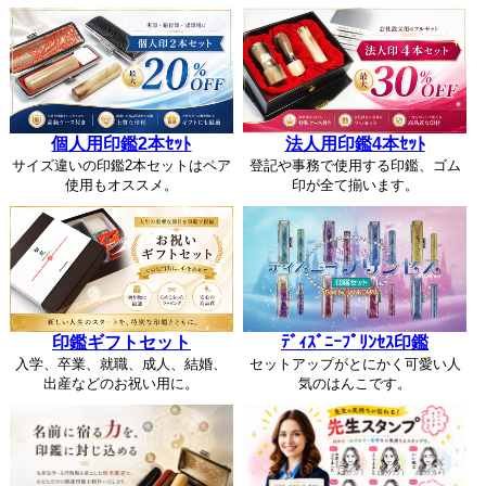
個人用印鑑2本ｾｯﾄ
法人用印鑑4本ｾｯﾄ
サイズ違いの印鑑2本セットはペア
登記や事務で使用する印鑑、ゴム
使用もオススメ。
印が全て揃います。
印鑑ギフトセット
ﾃﾞｨｽﾞﾆｰﾌﾟﾘﾝｾｽ印鑑
入学、卒業、就職、成人、結婚、
セットアップがとにかく可愛い人
出産などのお祝い用に。
気のはんこです。