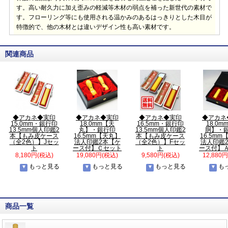
す。高い耐久力に加え歪みの軽減等木材の弱点を補った新世代の素材で
す。フローリング等にも使用される温かみのあるはっきりとした木目が
特徴的で、他の木材とは違いデザイン性も高い素材です。
関連商品
◆アカネ◆実印
◆アカネ◆実印
◆アカネ◆実印
◆アカネ
15.0mm・銀行印
18.0mm【天
16.5mm・銀行印
18.0m
13.5mm個人印鑑2
丸】・銀行印
13.5mm個人印鑑2
胴】・
本【もみ皮ケース
16.5mm【天丸】
本【もみ皮ケース
16.5m
（全2色）】Jセッ
法人印鑑2本【ケ
（全2色）】Fセッ
法人印鑑
ト
ース付】Ｃセット
ト
ース付】
8,180円(税込)
19,080円(税込)
9,580円(税込)
12,880
もっと見る
もっと見る
もっと見る
も
商品一覧