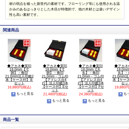
材の弱点を補った新世代の素材です。フローリング等にも使用される温
かみのあるはっきりとした木目が特徴的で、他の木材とは違いデザイン
性も高い素材です。
関連商品
◆アカネ◆実印
◆アカネ◆実印
◆アカネ◆実印
◆アカネ
18.0mm【寸
18.0mm【寸
18.0mm【天
18.0m
胴】・角印
胴】・角印
丸】・角印
丸】・
21.0mm法人印鑑2
21.0mm・ゴム印
21.0mm・ゴム印
21.0mm
本【ケース付】Ｂ
【アドレス台4
【アドレス台4
本【ケー
セット
行】法人印鑑3本
行】法人印鑑3本
セッ
【ケース付】Eセ
【ケース付】Fセ
16,880円(税込)
19,880
ット
ット
もっと見る
も
21,480円(税込)
24,380円(税込)
もっと見る
もっと見る
商品一覧