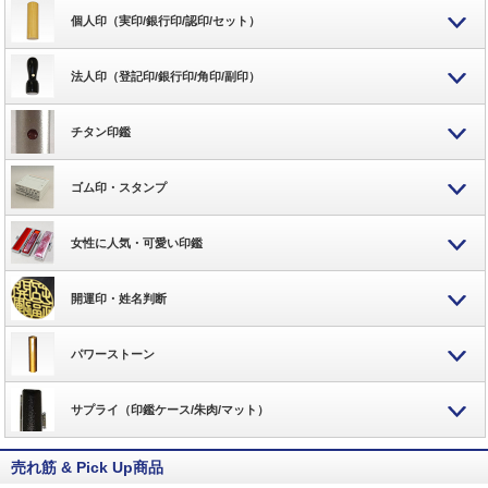
個人印（実印/銀行印/認印/セット）
法人印（登記印/銀行印/角印/副印）
チタン印鑑
ゴム印・スタンプ
女性に人気・可愛い印鑑
開運印・姓名判断
パワーストーン
サプライ（印鑑ケース/朱肉/マット）
売れ筋 & Pick Up商品