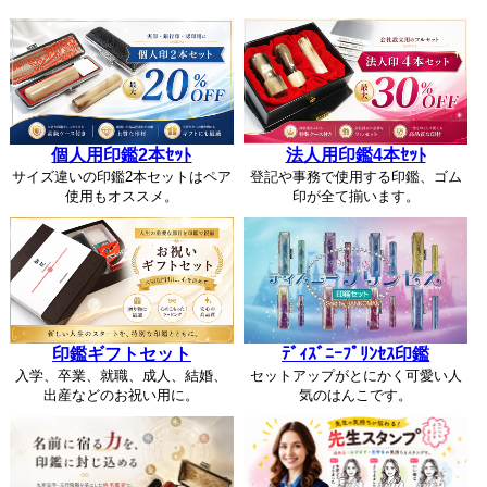
個人用印鑑2本ｾｯﾄ
法人用印鑑4本ｾｯﾄ
サイズ違いの印鑑2本セットはペア
登記や事務で使用する印鑑、ゴム
使用もオススメ。
印が全て揃います。
印鑑ギフトセット
ﾃﾞｨｽﾞﾆｰﾌﾟﾘﾝｾｽ印鑑
入学、卒業、就職、成人、結婚、
セットアップがとにかく可愛い人
出産などのお祝い用に。
気のはんこです。