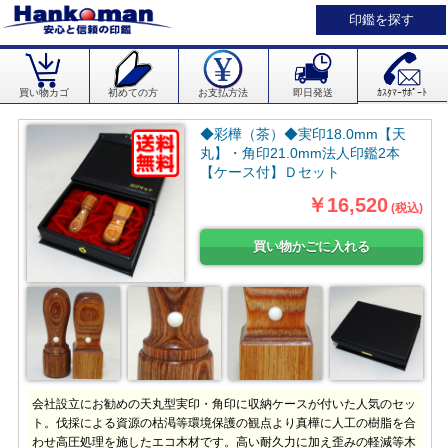
印鑑を探す
買い物カゴ
初めての方
お支払方法
即日発送
ｶｽﾀﾏｰｻﾎﾟｰﾄ
◆彩樺（茶）◆実印18.0mm【天
丸】・角印21.0mm法人印鑑2本
【ケース付】Ｄセット
￥16,520
(税込)
会社設立にお勧めの天丸型実印・角印に収納ケースが付いた人気のセッ
ト。伐採による資源の枯渇等環境保護の観点より真樺に人工の樹脂を合
わせ高圧処理を施したエコ木材です。高い耐久力に加え歪みの軽減等木