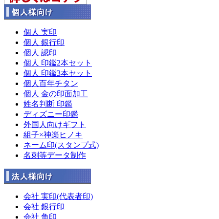
個人 実印
個人 銀行印
個人 認印
個人 印鑑2本セット
個人 印鑑3本セット
個人百年チタン
個人 金の印面加工
姓名判断 印鑑
ディズニー印鑑
外国人向けギフト
組子×神楽ヒノキ
ネーム印(スタンプ式)
名刺等データ制作
会社 実印(代表者印)
会社 銀行印
会社 角印