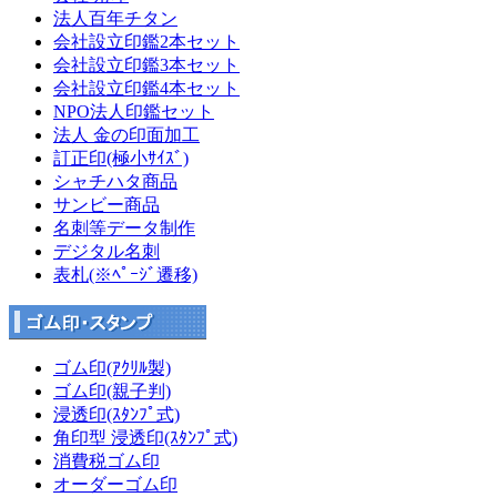
法人百年チタン
会社設立印鑑2本セット
会社設立印鑑3本セット
会社設立印鑑4本セット
NPO法人印鑑セット
法人 金の印面加工
訂正印(極小ｻｲｽﾞ)
シャチハタ商品
サンビー商品
名刺等データ制作
デジタル名刺
表札(※ﾍﾟｰｼﾞ遷移)
ゴム印(ｱｸﾘﾙ製)
ゴム印(親子判)
浸透印(ｽﾀﾝﾌﾟ式)
角印型 浸透印(ｽﾀﾝﾌﾟ式)
消費税ゴム印
オーダーゴム印