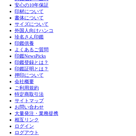
安心の10年保証
印材について
書体について
サイズについて
外国人向けハンコ
珍名さん印鑑
印鑑供養
よくあるご質問
印鑑NewsPicks
印鑑登録とは？
印鑑証明とは？
押印について
会社概要
ご利用規約
特定商取引法
サイトマップ
お問い合わせ
大量発注・業務提携
相互リンク
ログイン
ログアウト