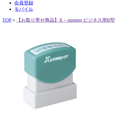
会員登録
モバイル
TOP
＞
【お取り寄せ商品】X－stamper ビジネス用B型