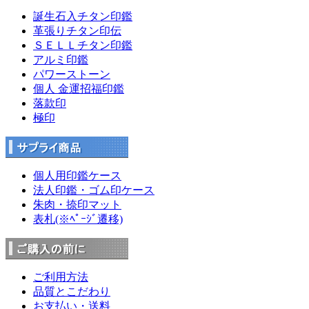
誕生石入チタン印鑑
革張りチタン印伝
ＳＥＬＬチタン印鑑
アルミ印鑑
パワーストーン
個人 金運招福印鑑
落款印
極印
個人用印鑑ケース
法人印鑑・ゴム印ケース
朱肉・捺印マット
表札(※ﾍﾟｰｼﾞ遷移)
ご利用方法
品質とこだわり
お支払い・送料