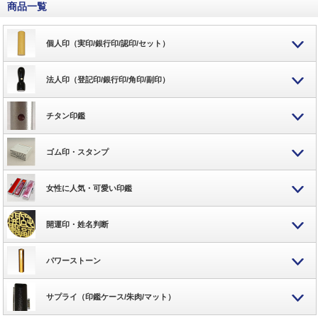
商品一覧
個人印（実印/銀行印/認印/セット）
法人印（登記印/銀行印/角印/副印）
チタン印鑑
ゴム印・スタンプ
女性に人気・可愛い印鑑
開運印・姓名判断
パワーストーン
サプライ（印鑑ケース/朱肉/マット）