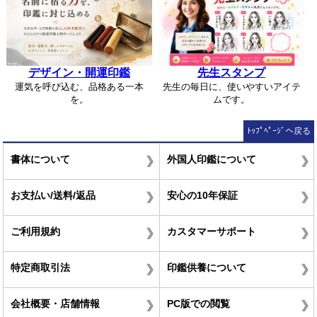
デザイン・開運印鑑
先生スタンプ
運気を呼び込む、品格ある一本
先生の毎日に、使いやすいアイテ
を。
ムです。
ﾄｯﾌﾟﾍﾟｰｼﾞへ戻る
書体について
外国人印鑑について
お支払い/送料/返品
安心の10年保証
ご利用規約
カスタマーサポート
特定商取引法
印鑑供養について
会社概要・店舗情報
PC版での閲覧