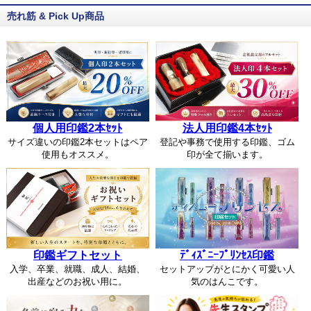
売れ筋 & Pick Up商品
個人用印鑑2本ｾｯﾄ
法人用印鑑4本ｾｯﾄ
サイズ違いの印鑑2本セットはペア
登記や事務で使用する印鑑、ゴム
使用もオススメ。
印が全て揃います。
印鑑ギフトセット
ﾃﾞｨｽﾞﾆｰﾌﾟﾘﾝｾｽ印鑑
入学、卒業、就職、成人、結婚、
セットアップがとにかく可愛い人
出産などのお祝い用に。
気のはんこです。