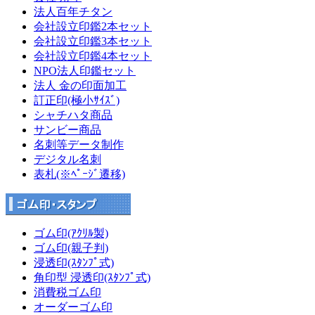
法人百年チタン
会社設立印鑑2本セット
会社設立印鑑3本セット
会社設立印鑑4本セット
NPO法人印鑑セット
法人 金の印面加工
訂正印(極小ｻｲｽﾞ)
シャチハタ商品
サンビー商品
名刺等データ制作
デジタル名刺
表札(※ﾍﾟｰｼﾞ遷移)
ゴム印(ｱｸﾘﾙ製)
ゴム印(親子判)
浸透印(ｽﾀﾝﾌﾟ式)
角印型 浸透印(ｽﾀﾝﾌﾟ式)
消費税ゴム印
オーダーゴム印