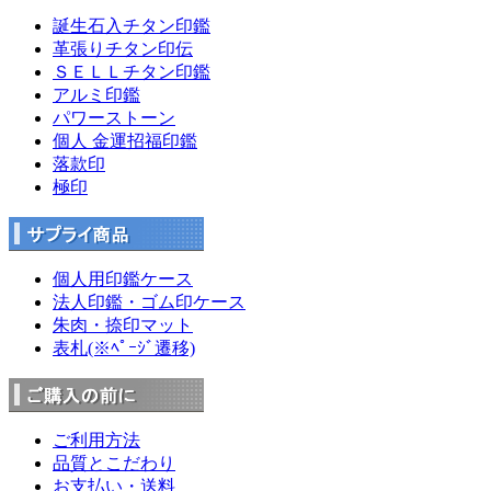
誕生石入チタン印鑑
革張りチタン印伝
ＳＥＬＬチタン印鑑
アルミ印鑑
パワーストーン
個人 金運招福印鑑
落款印
極印
個人用印鑑ケース
法人印鑑・ゴム印ケース
朱肉・捺印マット
表札(※ﾍﾟｰｼﾞ遷移)
ご利用方法
品質とこだわり
お支払い・送料