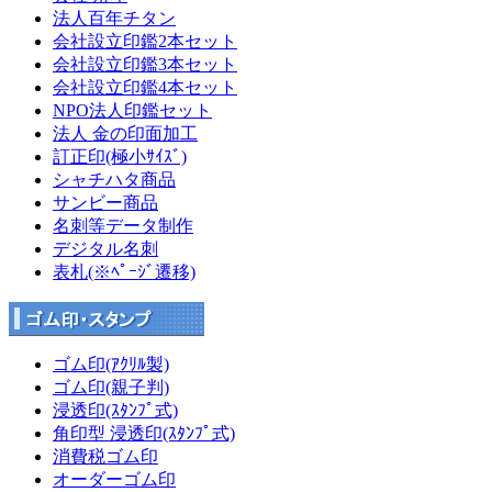
法人百年チタン
会社設立印鑑2本セット
会社設立印鑑3本セット
会社設立印鑑4本セット
NPO法人印鑑セット
法人 金の印面加工
訂正印(極小ｻｲｽﾞ)
シャチハタ商品
サンビー商品
名刺等データ制作
デジタル名刺
表札(※ﾍﾟｰｼﾞ遷移)
ゴム印(ｱｸﾘﾙ製)
ゴム印(親子判)
浸透印(ｽﾀﾝﾌﾟ式)
角印型 浸透印(ｽﾀﾝﾌﾟ式)
消費税ゴム印
オーダーゴム印