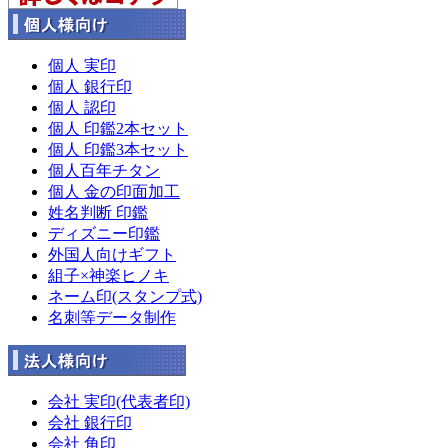
個人 実印
個人 銀行印
個人 認印
個人 印鑑2本セット
個人 印鑑3本セット
個人百年チタン
個人 金の印面加工
姓名判断 印鑑
ディズニー印鑑
外国人向けギフト
組子×神楽ヒノキ
ネーム印(スタンプ式)
名刺等データ制作
会社 実印(代表者印)
会社 銀行印
会社 角印