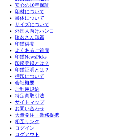
安心の10年保証
印材について
書体について
サイズについて
外国人向けハンコ
珍名さん印鑑
印鑑供養
よくあるご質問
印鑑NewsPicks
印鑑登録とは？
印鑑証明とは？
押印について
会社概要
ご利用規約
特定商取引法
サイトマップ
お問い合わせ
大量発注・業務提携
相互リンク
ログイン
ログアウト