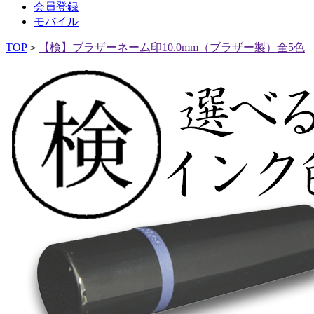
会員登録
モバイル
TOP
＞
【検】ブラザーネーム印10.0mm（ブラザー製）全5色