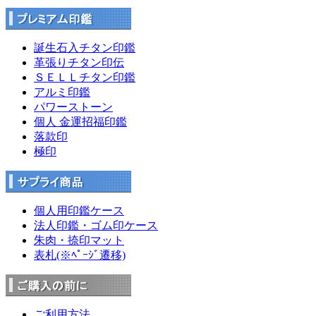
誕生石入チタン印鑑
革張りチタン印伝
ＳＥＬＬチタン印鑑
アルミ印鑑
パワーストーン
個人 金運招福印鑑
落款印
極印
個人用印鑑ケース
法人印鑑・ゴム印ケース
朱肉・捺印マット
表札(※ﾍﾟｰｼﾞ遷移)
ご利用方法