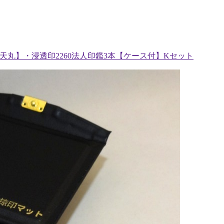
m【天丸】・浸透印2260法人印鑑3本【ケース付】Kセット