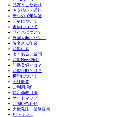
品質とこだわり
お支払い・送料
安心の10年保証
印材について
書体について
サイズについて
外国人向けハンコ
珍名さん印鑑
印鑑供養
よくあるご質問
印鑑NewsPicks
印鑑登録とは？
印鑑証明とは？
押印について
会社概要
ご利用規約
特定商取引法
サイトマップ
お問い合わせ
大量発注・業務提携
相互リンク