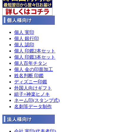
個人 実印
個人 銀行印
個人 認印
個人 印鑑2本セット
個人 印鑑3本セット
個人百年チタン
個人 金の印面加工
姓名判断 印鑑
ディズニー印鑑
外国人向けギフト
組子×神楽ヒノキ
ネーム印(スタンプ式)
名刺等データ制作
会社 実印(代表者印)