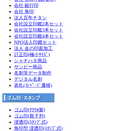
会社 銀行印
会社 角印
法人百年チタン
会社設立印鑑2本セット
会社設立印鑑3本セット
会社設立印鑑4本セット
NPO法人印鑑セット
法人 金の印面加工
訂正印(極小ｻｲｽﾞ)
シャチハタ商品
サンビー商品
名刺等データ制作
デジタル名刺
表札(※ﾍﾟｰｼﾞ遷移)
ゴム印(ｱｸﾘﾙ製)
ゴム印(親子判)
浸透印(ｽﾀﾝﾌﾟ式)
角印型 浸透印(ｽﾀﾝﾌﾟ式)