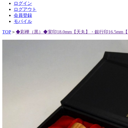
ログイン
ログアウト
会員登録
モバイル
TOP
＞
◆彩樺（黒）◆実印18.0mm【天丸】・銀行印16.5m