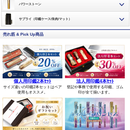
パワーストーン
サプライ（印鑑ケース/朱肉/マット）
売れ筋 & Pick Up商品
個人用印鑑2本ｾｯﾄ
法人用印鑑4本ｾｯﾄ
サイズ違いの印鑑2本セットはペア
登記や事務で使用する印鑑、ゴム
使用もオススメ。
印が全て揃います。