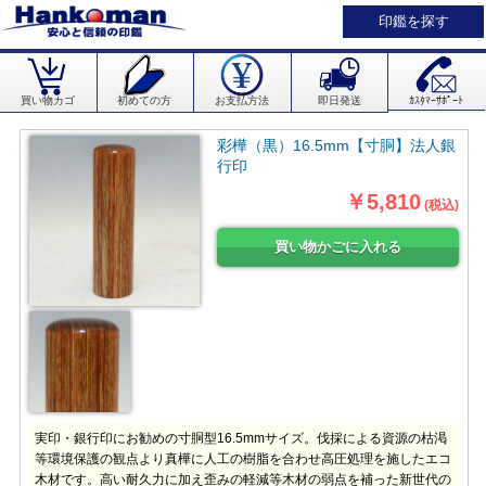
印鑑を探す
買い物カゴ
初めての方
お支払方法
即日発送
ｶｽﾀﾏｰｻﾎﾟｰﾄ
彩樺（黒）16.5mm【寸胴】法人銀
行印
￥5,810
(税込)
実印・銀行印にお勧めの寸胴型16.5mmサイズ。伐採による資源の枯渇
等環境保護の観点より真樺に人工の樹脂を合わせ高圧処理を施したエコ
木材です。高い耐久力に加え歪みの軽減等木材の弱点を補った新世代の