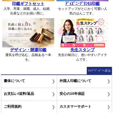
印鑑ギフトセット
ﾃﾞｨｽﾞﾆｰﾌﾟﾘﾝｾｽ印鑑
入学、卒業、就職、成人、結婚、
セットアップがとにかく可愛い人
出産などのお祝い用に。
気のはんこです。
デザイン・開運印鑑
先生スタンプ
運気を呼び込む、品格ある一本
先生の毎日に、使いやすいアイテ
を。
ムです。
ﾄｯﾌﾟﾍﾟｰｼﾞへ戻る
書体について
外国人印鑑について
お支払い/送料/返品
安心の10年保証
ご利用規約
カスタマーサポート