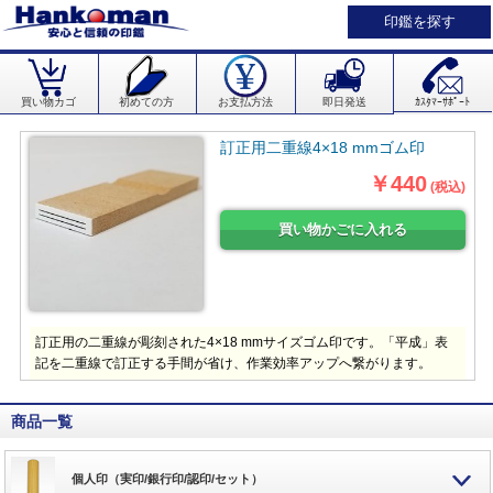
印鑑を探す
買い物カゴ
初めての方
お支払方法
即日発送
ｶｽﾀﾏｰｻﾎﾟｰﾄ
訂正用二重線4×18 mmゴム印
￥440
(税込)
訂正用の二重線が彫刻された4×18 mmサイズゴム印です。「平成」表
記を二重線で訂正する手間が省け、作業効率アップへ繋がります。
商品一覧
個人印（実印/銀行印/認印/セット）