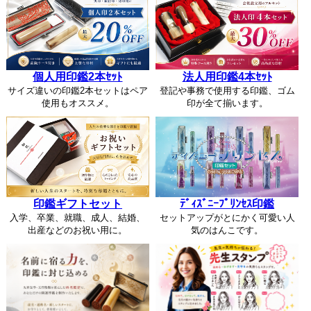
個人用印鑑2本ｾｯﾄ
法人用印鑑4本ｾｯﾄ
サイズ違いの印鑑2本セットはペア
登記や事務で使用する印鑑、ゴム
使用もオススメ。
印が全て揃います。
印鑑ギフトセット
ﾃﾞｨｽﾞﾆｰﾌﾟﾘﾝｾｽ印鑑
入学、卒業、就職、成人、結婚、
セットアップがとにかく可愛い人
出産などのお祝い用に。
気のはんこです。