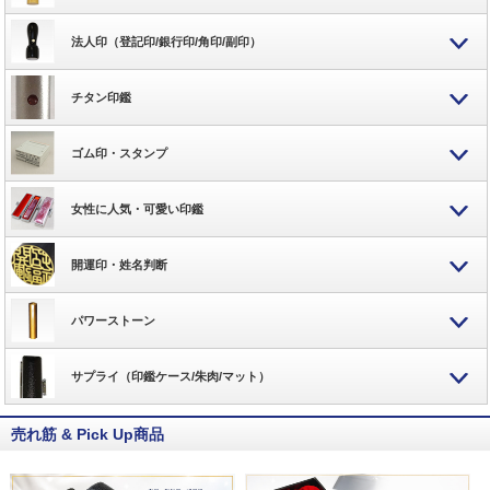
法人印（登記印/銀行印/角印/副印）
チタン印鑑
ゴム印・スタンプ
女性に人気・可愛い印鑑
開運印・姓名判断
パワーストーン
サプライ（印鑑ケース/朱肉/マット）
売れ筋 & Pick Up商品