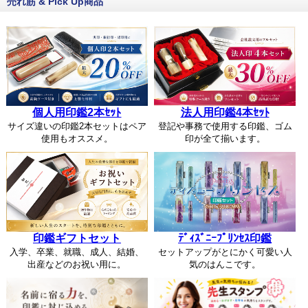
売れ筋 & Pick Up商品
個人用印鑑2本ｾｯﾄ
法人用印鑑4本ｾｯﾄ
サイズ違いの印鑑2本セットはペア
登記や事務で使用する印鑑、ゴム
使用もオススメ。
印が全て揃います。
印鑑ギフトセット
ﾃﾞｨｽﾞﾆｰﾌﾟﾘﾝｾｽ印鑑
入学、卒業、就職、成人、結婚、
セットアップがとにかく可愛い人
出産などのお祝い用に。
気のはんこです。