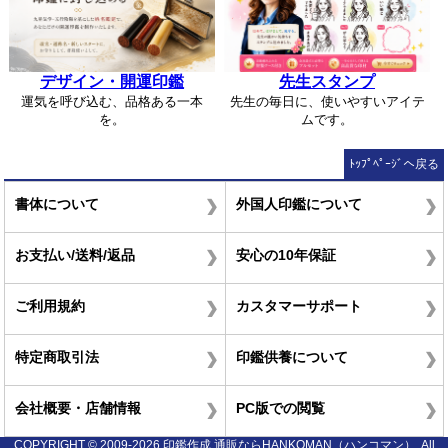
デザイン・開運印鑑
先生スタンプ
運気を呼び込む、品格ある一本
先生の毎日に、使いやすいアイテ
を。
ムです。
ﾄｯﾌﾟﾍﾟｰｼﾞへ戻る
書体について
外国人印鑑について
お支払い/送料/返品
安心の10年保証
ご利用規約
カスタマーサポート
特定商取引法
印鑑供養について
会社概要・店舗情報
PC版での閲覧
COPYRIGHT © 2009-2026 印鑑作成 通販ならHANKOMAN（ハンコマン）. All