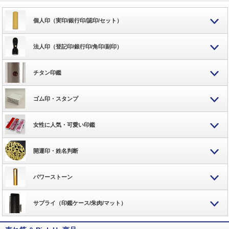
個人印（実印/銀行印/認印/セット）
法人印（登記印/銀行印/角印/副印）
チタン印鑑
ゴム印・スタンプ
女性に人気・可愛い印鑑
開運印・姓名判断
パワーストーン
サプライ（印鑑ケース/朱肉/マット）