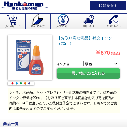
印鑑を探す
買い物カゴ
初めての方
お支払方法
即日発送
ｶｽﾀﾏｰｻﾎﾟｰﾄ
【お取り寄せ商品】補充インク
（20ml）
￥670
(税込)
インク色
シャチハタ商品。キャップレス9・リール式用の補充液です。顔料系の
インクで容量は20ml。【お取り寄せ商品】本商品はお取り寄せ商品の
為約7～14日程度いただいた後発送予定でございます。お急ぎでのご案
内は出来かねますのでご注意くださいませ。
商品一覧