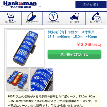
印鑑を探す
買い物カゴ
初めての方
お支払方法
即日発送
ｶｽﾀﾏｰｻﾎﾟｰﾄ
博多織【青】印鑑ケース寸胴用
13.5mm60mm～15.0mm×60mm
￥3,260
(税込)
700年以上の伝統がある博多織を使用した印鑑ケース。13.5mm60mm
～15.0mm×60mmサイズの印鑑が収まる寸胴型用印鑑ケースです。 ※
本商品はケースのみの販売です。印鑑は付属いたしません。