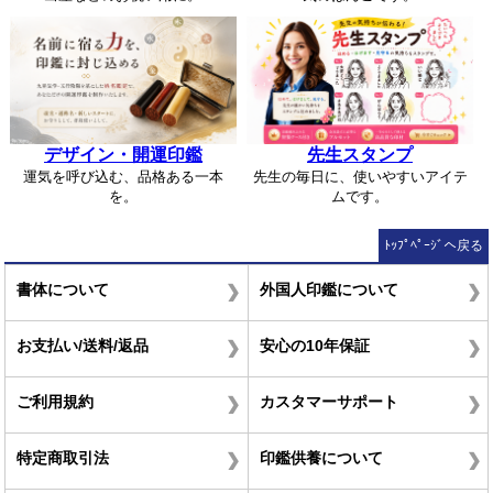
デザイン・開運印鑑
先生スタンプ
運気を呼び込む、品格ある一本
先生の毎日に、使いやすいアイテ
を。
ムです。
ﾄｯﾌﾟﾍﾟｰｼﾞへ戻る
書体について
外国人印鑑について
お支払い/送料/返品
安心の10年保証
ご利用規約
カスタマーサポート
特定商取引法
印鑑供養について