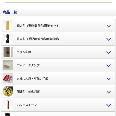
商品一覧
個人印（実印/銀行印/認印/セット）
法人印（登記印/銀行印/角印/副印）
チタン印鑑
ゴム印・スタンプ
女性に人気・可愛い印鑑
開運印・姓名判断
パワーストーン