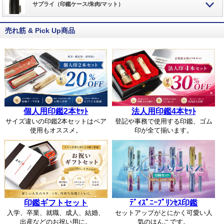
サプライ（印鑑ケース/朱肉/マット）
売れ筋 & Pick Up商品
個人用印鑑2本ｾｯﾄ
法人用印鑑4本ｾｯﾄ
サイズ違いの印鑑2本セットはペア
登記や事務で使用する印鑑、ゴム
使用もオススメ。
印が全て揃います。
印鑑ギフトセット
ﾃﾞｨｽﾞﾆｰﾌﾟﾘﾝｾｽ印鑑
入学、卒業、就職、成人、結婚、
セットアップがとにかく可愛い人
出産などのお祝い用に。
気のはんこです。